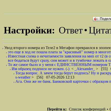
Подел
Настройки:
Ответ
•
Цита
Увод второго номера из Теле2 в Мегафон превраился в эпопе
это еще в ход не пошла плата за "красивый" номер в многоты
Известная схема о нечитаемости заявления на мнп от т2 (в 
все бодаться будут сразу, сим может и в тумбочке лежать в
То же самое было и у меня с ЕДИНСТВЕННЫМ номером Т2.
Им образец подписи не нужен. (-)
<
_Alexander_
> [55] 0
Тогда вопрос. А зачем тогда берут подпись? Ну и раскр
s-weather
> [56] 07-05-2026 12:13
Ага. Они же не банк. Банковской карточки с образцом п
Перейти к:
Список конференций
•