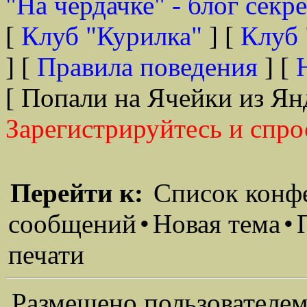
"На чердачке" - блог секр
[
Клуб "Курилка"
] [
Клуб 
] [
Правила поведения
] [
[ Попали на Ячейки из Ян
Зарегистрируйтесь и спро
Перейти к:
Список конф
сообщений
•
Новая тема
•
печати
Размещено пользователем