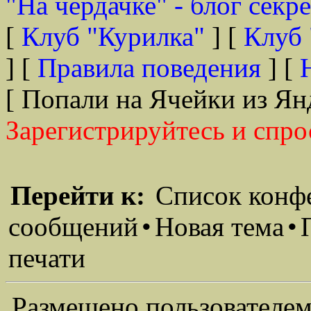
"На чердачке" - блог секр
[
Клуб "Курилка"
] [
Клуб 
] [
Правила поведения
] [
[ Попали на Ячейки из Ян
Зарегистрируйтесь и спро
Перейти к:
Список конф
сообщений
•
Новая тема
•
печати
Размещено пользователем