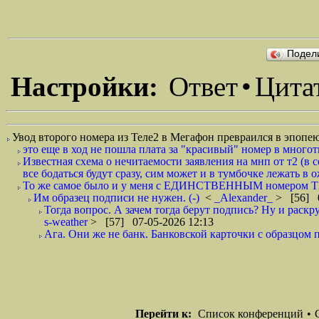
Подел
Настройки:
Ответ
•
Цита
Увод второго номера из Теле2 в Мегафон превраился в эпопе
это еще в ход не пошла плата за "красивый" номер в многоты
Известная схема о нечитаемости заявления на мнп от т2 (в 
все бодаться будут сразу, сим может и в тумбочке лежать в
То же самое было и у меня с ЕДИНСТВЕННЫМ номером Т2.
Им образец подписи не нужен. (-)
<
_Alexander_
> [56] 0
Тогда вопрос. А зачем тогда берут подпись? Ну и раскр
s-weather
> [57] 07-05-2026 12:13
Ага. Они же не банк. Банковской карточки с образцом п
Перейти к:
Список конференций
•