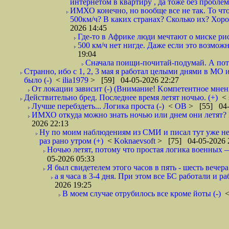
интернетом в квартиру , да тоже без проблем,
ИМХО конечно, но вообще все не так. То что
500км/ч? В каких странах? Сколько их? Хорош
2026 14:45
Где-то в Африке люди мечтают о миске рис
500 км/ч нет нигде. Даже если это возможн
19:04
Сначала поищи-почитай-подумай. А пот
Странно, ибо с 1, 2, 3 мая я работал целыми днями в МО 
было (-)
<
ilia1979
> [59] 04-05-2026 22:27
От локации зависит (-) (Внимание! Kомпетентное мнен
Действительно бред. Последнее время летят ночью. (+)
<
Лучше перебздеть... Логика проста (-)
<
ОВ
> [55] 04-
ИМХО откуда можно знать ночью или днем они летят? В
2026 22:13
Ну по моим наблюдениям из СМИ и писал тут уже не
раз рано утром (+)
<
Koknaevsoft
> [75] 04-05-2026 
Ночью летят, потому что простая логика вое
05-2026 05:33
Я был свидетелем этого часов в пять - шесть вечера 
а я часа в 3-4 дня. При этом все БС работали и р
2026 19:25
В моем случае отрубилось все кроме йоты (-)