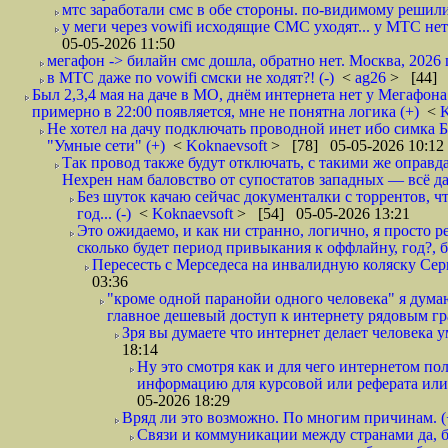
мтс заработали смс в обе стороны. по-видимому решили
у меги через vowifi исходящие СМС уходят... у МТС нет.
05-05-2026 11:50
мегафон -> билайн смс дошла, обратно нет. Москва, 2026 г
в МТС даже по vowifi смски не ходят?! (-)
<
ag26
> [44] 
Был 2,3,4 мая на даче в МО, днём интернета нет у Мегафона
примерно в 22:00 появляется, мне не понятна логика (+)
<
K
Не хотел на дачу подключать проводной инет ибо симка Б
"Умные сети" (+)
<
Koknaevsoft
> [78] 05-05-2026 10:12
Так провод также будут отключать, с такими же оправд
Нехрен нам баловство от супостатов западных — всё да
Без шуток качаю сейчас документалки с торрентов, чт
год... (-)
<
Koknaevsoft
> [54] 05-05-2026 13:21
Это ожидаемо, и как ни странно, логично, я просто ре
сколько будет период привыкания к оффлайну, год?, б
Пересесть с Мерседеса на инвалидную коляску Серп
03:36
"кроме одной паранойи одного человека" я думаю
главное дешевый доступ к интернету рядовым гр
Зря вы думаете что интернет делает человека у
18:14
Ну это смотря как и для чего интернетом поль
информацию для курсовой или реферата или 
05-2026 18:29
Вряд ли это возможно. По многим причинам. 
Связи и коммуникации между странами да, бе