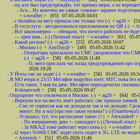
ну, кто был предупреждён, тот принял меры, а не верещит.
Ага... Ну конечно же самые «умные» заранее подготови
<
s-weather
> [65] 07-05-2026 04:01
с билайна на мегу пришла смс только что (-)
<
ag26
> [51
В госуслуги - авторизоваться приложением по QR (-)
<
A
Всё закономерно — обещали, что ничего работать не буд
— хрен вам... (-) (Личный опыт)
<
s-weather
> [61] 05-05
Какой регион? (-)
<
ag26
> [55] 05-05-2026 10:07
Москва (-)
<
AnyDay@
> [49] 05-05-2026 11:42
Операторы присылали по СМС уведомление что СМС о
(-)
<
ag26
> [58] 05-05-2026 11:49
О, мега прислала час назад предупреждения про огр
2026 19:26
У Йоты смс не ходят (-)
<
s-weather
> [58] 05-05-2026 10:3
В МО вчера в 23:15 Мегафон вырубил инет. МТС пока без и
Есть такое, 3 мая на даче, Мегафон переодически сваливал
Koknaevsoft
> [58] 05-05-2026 09:47
Ощущение что отключили в Москве. (-)
<
ag26
> [64] 05-0
Вернули все на место, инет работает, смс пришли пачкой. 
Смс от сервисов как не доходили так и не доходят. Сро
минут. Ну и на}{ера они такие нужны? (-) (Ошибочка!)
Услышал, тут, что расписание такое: (+)
<
AlexanderF
>
По вчерашнему дню +- совпадает (-) (Личный опыт)
За МКАД тоже работает через пень (-)
<
s-weather
> [
t2 через VoWifi СМС ходят (хоть сидит в 3G, LTE не видит)
<
Arseniyk
> [51] 05-05-2026 11:46