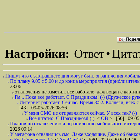
Подел
Настройки:
Ответ
•
Цита
Пишут что с завтрашнего дня могут быть ограничения мобильн
По плану 9.05 с 5.00 и до конца мероприятия (приблизительно
23:06
отключения не заметил. все работало, даж воцап с картинк
Гм... Пока всё работает. С Праздником! (-) (Дружеское ру
Интернет работает. Сейчас. Время 8:52. Коллеги, всех 
[43] 09-05-2026 08:56
У меня СМС не отправляются сейчас. У всех так? (-)
Всё штатно. С Праздником! (-)
<
ОВ
> [50] 09-05-
Планов по отключению и ограничению мобильного интернет
2026 09:14
У мегафона отвалились смс. Даже входящие. Даже об банков
и БиЛайне норм. (-)
<
AnyDay@
> [68] 05-05-2026 09:48