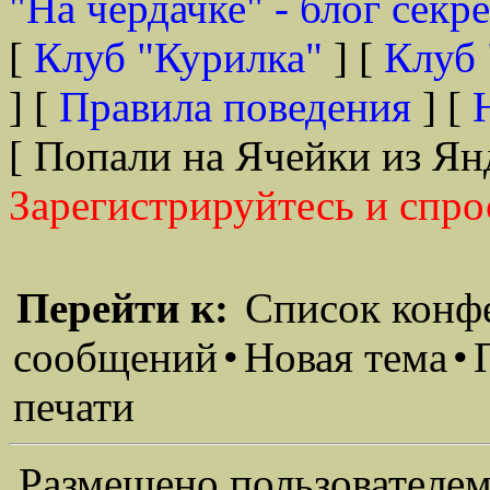
"На чердачке" - блог секр
[
Клуб "Курилка"
] [
Клуб 
] [
Правила поведения
] [
[ Попали на Ячейки из Ян
Зарегистрируйтесь и спро
Перейти к:
Список конф
сообщений
•
Новая тема
•
печати
Размещено пользователем