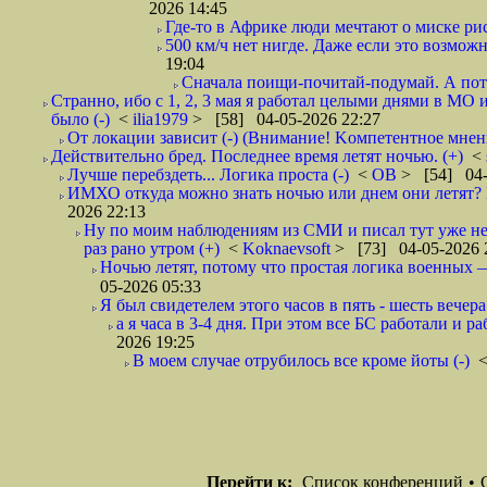
2026 14:45
Где-то в Африке люди мечтают о миске рис
500 км/ч нет нигде. Даже если это возможн
19:04
Сначала поищи-почитай-подумай. А пот
Странно, ибо с 1, 2, 3 мая я работал целыми днями в МО 
было (-)
<
ilia1979
> [58] 04-05-2026 22:27
От локации зависит (-) (Внимание! Kомпетентное мнен
Действительно бред. Последнее время летят ночью. (+)
<
Лучше перебздеть... Логика проста (-)
<
ОВ
> [54] 04-
ИМХО откуда можно знать ночью или днем они летят? В
2026 22:13
Ну по моим наблюдениям из СМИ и писал тут уже не
раз рано утром (+)
<
Koknaevsoft
> [73] 04-05-2026 
Ночью летят, потому что простая логика вое
05-2026 05:33
Я был свидетелем этого часов в пять - шесть вечера 
а я часа в 3-4 дня. При этом все БС работали и р
2026 19:25
В моем случае отрубилось все кроме йоты (-)
Перейти к:
Список конференций
•