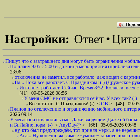
Подел
Настройки:
Ответ
•
Цита
Пишут что с завтрашнего дня могут быть ограничения мобильн
По плану 9.05 с 5.00 и до конца мероприятия (приблизительно
23:06
отключения не заметил. все работало, даж воцап с картинк
Гм... Пока всё работает. С Праздником! (-) (Дружеское ру
Интернет работает. Сейчас. Время 8:52. Коллеги, всех 
[41] 09-05-2026 08:56
У меня СМС не отправляются сейчас. У всех так? (-)
Всё штатно. С Праздником! (-)
<
ОВ
> [48] 09-05-
Планов по отключению и ограничению мобильного интернет
2026 09:14
У мегафона отвалились смс. Даже входящие. Даже об банков
и БиЛайне норм. (-)
<
AnyDay@
> [66] 05-05-2026 09:48
ну, кто был предупреждён, тот принял меры, а не верещит.
Ага... Ну конечно же самые «умные» заранее подготови