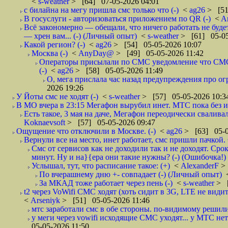
<
s-weather
> [64] 07-05-2026 04:01
с билайна на мегу пришла смс только что (-)
<
ag26
> [51
В госуслуги - авторизоваться приложением по QR (-)
<
A
Всё закономерно — обещали, что ничего работать не буд
— хрен вам... (-) (Личный опыт)
<
s-weather
> [61] 05-05
Какой регион? (-)
<
ag26
> [54] 05-05-2026 10:07
Москва (-)
<
AnyDay@
> [49] 05-05-2026 11:42
Операторы присылали по СМС уведомление что СМС о
(-)
<
ag26
> [58] 05-05-2026 11:49
О, мега прислала час назад предупреждения про огр
2026 19:26
У Йоты смс не ходят (-)
<
s-weather
> [57] 05-05-2026 10:3
В МО вчера в 23:15 Мегафон вырубил инет. МТС пока без и
Есть такое, 3 мая на даче, Мегафон переодически сваливал
Koknaevsoft
> [57] 05-05-2026 09:47
Ощущение что отключили в Москве. (-)
<
ag26
> [63] 05-0
Вернули все на место, инет работает, смс пришли пачкой. 
Смс от сервисов как не доходили так и не доходят. Сро
минут. Ну и на}{ера они такие нужны? (-) (Ошибочка!)
Услышал, тут, что расписание такое: (+)
<
AlexanderF
>
По вчерашнему дню +- совпадает (-) (Личный опыт)
За МКАД тоже работает через пень (-)
<
s-weather
> [
t2 через VoWifi СМС ходят (хоть сидит в 3G, LTE не видит)
<
Arseniyk
> [51] 05-05-2026 11:46
мтс заработали смс в обе стороны. по-видимому решили
у меги через vowifi исходящие СМС уходят... у МТС нет.
05-05-2026 11:50