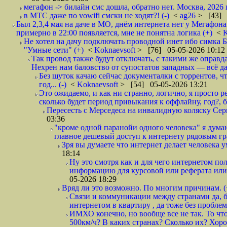
мегафон -> билайн смс дошла, обратно нет. Москва, 2026 г
в МТС даже по vowifi смски не ходят?! (-)
<
ag26
> [43] 
Был 2,3,4 мая на даче в МО, днём интернета нет у Мегафона
примерно в 22:00 появляется, мне не понятна логика (+)
<
K
Не хотел на дачу подключать проводной инет ибо симка Б
"Умные сети" (+)
<
Koknaevsoft
> [76] 05-05-2026 10:12
Так провод также будут отключать, с такими же оправд
Нехрен нам баловство от супостатов западных — всё да
Без шуток качаю сейчас документалки с торрентов, чт
год... (-)
<
Koknaevsoft
> [54] 05-05-2026 13:21
Это ожидаемо, и как ни странно, логично, я просто ре
сколько будет период привыкания к оффлайну, год?, б
Пересесть с Мерседеса на инвалидную коляску Серп
03:36
"кроме одной паранойи одного человека" я думаю
главное дешевый доступ к интернету рядовым гр
Зря вы думаете что интернет делает человека у
18:14
Ну это смотря как и для чего интернетом поль
информацию для курсовой или реферата или 
05-2026 18:29
Вряд ли это возможно. По многим причинам. 
Связи и коммуникации между странами да, бе
интернетом в квартиру , да тоже без проблем,
ИМХО конечно, но вообще все не так. То что
500км/ч? В каких странах? Сколько их? Хорош