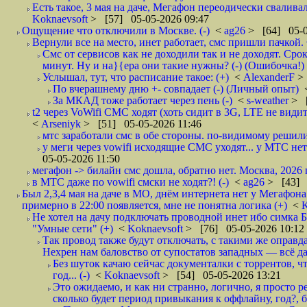
Есть такое, 3 мая на даче, Мегафон переодически сваливал
Koknaevsoft
> [57] 05-05-2026 09:47
Ощущение что отключили в Москве. (-)
<
ag26
> [64] 05-0
Вернули все на место, инет работает, смс пришли пачкой. 
Смс от сервисов как не доходили так и не доходят. Сро
минут. Ну и на}{ера они такие нужны? (-) (Ошибочка!)
Услышал, тут, что расписание такое: (+)
<
AlexanderF
>
По вчерашнему дню +- совпадает (-) (Личный опыт)
За МКАД тоже работает через пень (-)
<
s-weather
> [
t2 через VoWifi СМС ходят (хоть сидит в 3G, LTE не видит)
<
Arseniyk
> [51] 05-05-2026 11:46
мтс заработали смс в обе стороны. по-видимому решили
у меги через vowifi исходящие СМС уходят... у МТС нет.
05-05-2026 11:50
мегафон -> билайн смс дошла, обратно нет. Москва, 2026 г
в МТС даже по vowifi смски не ходят?! (-)
<
ag26
> [43] 
Был 2,3,4 мая на даче в МО, днём интернета нет у Мегафона
примерно в 22:00 появляется, мне не понятна логика (+)
<
K
Не хотел на дачу подключать проводной инет ибо симка Б
"Умные сети" (+)
<
Koknaevsoft
> [76] 05-05-2026 10:12
Так провод также будут отключать, с такими же оправд
Нехрен нам баловство от супостатов западных — всё да
Без шуток качаю сейчас документалки с торрентов, чт
год... (-)
<
Koknaevsoft
> [54] 05-05-2026 13:21
Это ожидаемо, и как ни странно, логично, я просто ре
сколько будет период привыкания к оффлайну, год?, б