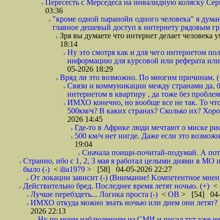
Пересесть с Мерседеса на инвалидную коляску Серп
03:36
"кроме одной паранойи одного человека" я думаю
главное дешевый доступ к интернету рядовым гр
Зря вы думаете что интернет делает человека у
18:14
Ну это смотря как и для чего интернетом поль
информацию для курсовой или реферата или 
05-2026 18:29
Вряд ли это возможно. По многим причинам. 
Связи и коммуникации между странами да, бе
интернетом в квартиру , да тоже без проблем,
ИМХО конечно, но вообще все не так. То что
500км/ч? В каких странах? Сколько их? Хорош
2026 14:45
Где-то в Африке люди мечтают о миске рис
500 км/ч нет нигде. Даже если это возможн
19:04
Сначала поищи-почитай-подумай. А пот
Странно, ибо с 1, 2, 3 мая я работал целыми днями в МО 
было (-)
<
ilia1979
> [58] 04-05-2026 22:27
От локации зависит (-) (Внимание! Kомпетентное мнен
Действительно бред. Последнее время летят ночью. (+)
<
Лучше перебздеть... Логика проста (-)
<
ОВ
> [54] 04-
ИМХО откуда можно знать ночью или днем они летят? В
2026 22:13
Ну по моим наблюдениям из СМИ и писал тут уже не