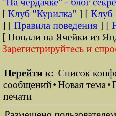
"На чердачке" - блог секр
[
Клуб "Курилка"
] [
Клуб 
] [
Правила поведения
] [
[ Попали на Ячейки из Ян
Зарегистрируйтесь и спро
Перейти к:
Список конф
сообщений
•
Новая тема
•
печати
Размещено пользователем