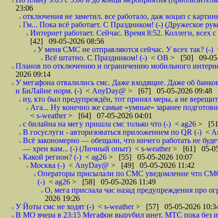
23:06
отключения не заметил. все работало, даж воцап с картинк
Гм... Пока всё работает. С Праздником! (-) (Дружеское ру
Интернет работает. Сейчас. Время 8:52. Коллеги, всех 
[42] 09-05-2026 08:56
У меня СМС не отправляются сейчас. У всех так? (-)
Всё штатно. С Праздником! (-)
<
ОВ
> [50] 09-05-
Планов по отключению и ограничению мобильного интернет
2026 09:14
У мегафона отвалились смс. Даже входящие. Даже об банков
и БиЛайне норм. (-)
<
AnyDay@
> [67] 05-05-2026 09:48
ну, кто был предупреждён, тот принял меры, а не верещит.
Ага... Ну конечно же самые «умные» заранее подготови
<
s-weather
> [64] 07-05-2026 04:01
с билайна на мегу пришла смс только что (-)
<
ag26
> [51
В госуслуги - авторизоваться приложением по QR (-)
<
A
Всё закономерно — обещали, что ничего работать не буд
— хрен вам... (-) (Личный опыт)
<
s-weather
> [61] 05-05
Какой регион? (-)
<
ag26
> [55] 05-05-2026 10:07
Москва (-)
<
AnyDay@
> [49] 05-05-2026 11:42
Операторы присылали по СМС уведомление что СМС о
(-)
<
ag26
> [58] 05-05-2026 11:49
О, мега прислала час назад предупреждения про огр
2026 19:26
У Йоты смс не ходят (-)
<
s-weather
> [57] 05-05-2026 10:3
В МО вчера в 23:15 Мегафон вырубил инет. МТС пока без и