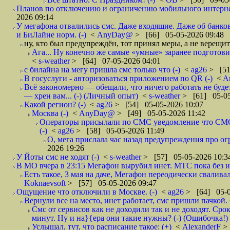
Планов по отключению и ограничению мобильного интернет
2026 09:14
У мегафона отвалились смс. Даже входящие. Даже об банков
и БиЛайне норм. (-)
<
AnyDay@
> [66] 05-05-2026 09:48
ну, кто был предупреждён, тот принял меры, а не верещит
Ага... Ну конечно же самые «умные» заранее подготови
<
s-weather
> [64] 07-05-2026 04:01
с билайна на мегу пришла смс только что (-)
<
ag26
> [51
В госуслуги - авторизоваться приложением по QR (-)
<
A
Всё закономерно — обещали, что ничего работать не буд
— хрен вам... (-) (Личный опыт)
<
s-weather
> [61] 05-05
Какой регион? (-)
<
ag26
> [54] 05-05-2026 10:07
Москва (-)
<
AnyDay@
> [49] 05-05-2026 11:42
Операторы присылали по СМС уведомление что СМС о
(-)
<
ag26
> [58] 05-05-2026 11:49
О, мега прислала час назад предупреждения про огр
2026 19:26
У Йоты смс не ходят (-)
<
s-weather
> [57] 05-05-2026 10:3
В МО вчера в 23:15 Мегафон вырубил инет. МТС пока без и
Есть такое, 3 мая на даче, Мегафон переодически сваливал
Koknaevsoft
> [57] 05-05-2026 09:47
Ощущение что отключили в Москве. (-)
<
ag26
> [64] 05-0
Вернули все на место, инет работает, смс пришли пачкой. 
Смс от сервисов как не доходили так и не доходят. Сро
минут. Ну и на}{ера они такие нужны? (-) (Ошибочка!)
Услышал, тут, что расписание такое: (+)
<
AlexanderF
>