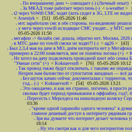
По вчерашнему дню +- совпадает (-) (Личный опыт)
За МКАД тоже работает через пень (-)
<
s-weather
> [
t2 через VoWifi СМС ходят (хоть сидит в 3G, LTE не видит)
<
Arseniyk
> [51] 05-05-2026 11:46
мтс заработали смс в обе стороны. по-видимому решили
у меги через vowifi исходящие СМС уходят... у МТС нет.
05-05-2026 11:50
мегафон -> билайн смс дошла, обратно нет. Москва, 2026 г
в МТС даже по vowifi смски не ходят?! (-)
<
ag26
> [43] 
Был 2,3,4 мая на даче в МО, днём интернета нет у Мегафона
примерно в 22:00 появляется, мне не понятна логика (+)
<
K
Не хотел на дачу подключать проводной инет ибо симка Б
"Умные сети" (+)
<
Koknaevsoft
> [76] 05-05-2026 10:12
Так провод также будут отключать, с такими же оправд
Нехрен нам баловство от супостатов западных — всё да
Без шуток качаю сейчас документалки с торрентов, чт
год... (-)
<
Koknaevsoft
> [54] 05-05-2026 13:21
Это ожидаемо, и как ни странно, логично, я просто ре
сколько будет период привыкания к оффлайну, год?, б
Пересесть с Мерседеса на инвалидную коляску Серп
03:36
"кроме одной паранойи одного человека" я думаю
главное дешевый доступ к интернету рядовым гр
Зря вы думаете что интернет делает человека у
18:14
Ну это смотря как и для чего интернетом поль