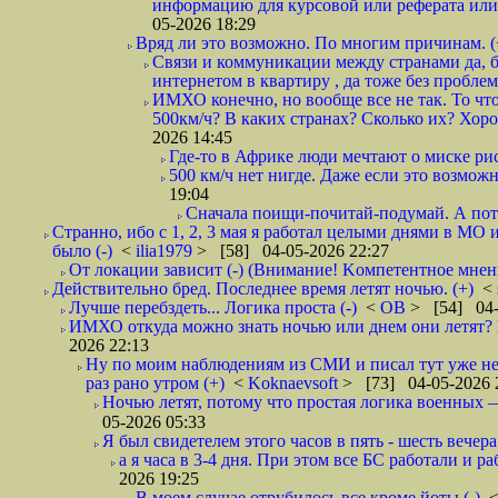
информацию для курсовой или реферата или 
05-2026 18:29
Вряд ли это возможно. По многим причинам. 
Связи и коммуникации между странами да, бе
интернетом в квартиру , да тоже без проблем,
ИМХО конечно, но вообще все не так. То что
500км/ч? В каких странах? Сколько их? Хорош
2026 14:45
Где-то в Африке люди мечтают о миске рис
500 км/ч нет нигде. Даже если это возможн
19:04
Сначала поищи-почитай-подумай. А пот
Странно, ибо с 1, 2, 3 мая я работал целыми днями в МО 
было (-)
<
ilia1979
> [58] 04-05-2026 22:27
От локации зависит (-) (Внимание! Kомпетентное мнен
Действительно бред. Последнее время летят ночью. (+)
<
Лучше перебздеть... Логика проста (-)
<
ОВ
> [54] 04-
ИМХО откуда можно знать ночью или днем они летят? В
2026 22:13
Ну по моим наблюдениям из СМИ и писал тут уже не
раз рано утром (+)
<
Koknaevsoft
> [73] 04-05-2026 
Ночью летят, потому что простая логика вое
05-2026 05:33
Я был свидетелем этого часов в пять - шесть вечера 
а я часа в 3-4 дня. При этом все БС работали и р
2026 19:25
В моем случае отрубилось все кроме йоты (-)