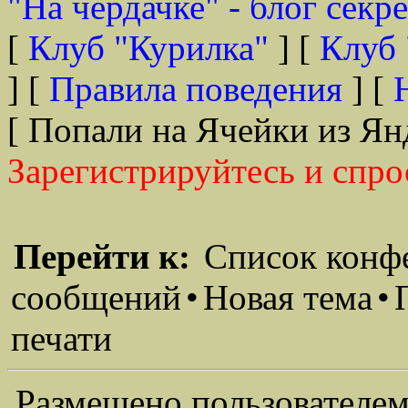
"На чердачке" - блог секр
[
Клуб "Курилка"
] [
Клуб 
] [
Правила поведения
] [
[ Попали на Ячейки из Ян
Зарегистрируйтесь и спро
Перейти к:
Список конф
сообщений
•
Новая тема
•
печати
Размещено пользователем