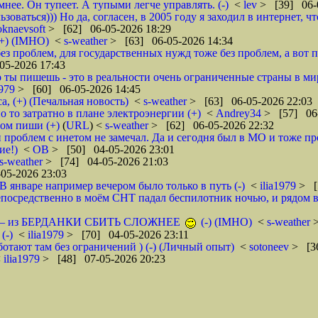
мнее. Он тупеет. А тупыми легче управлять. (-)
<
lev
> [39] 06-
ьзоваться))) Но да, согласен, в 2005 году я заходил в интернет
knaevsoft
> [62] 06-05-2026 18:29
(+) (IMHO)
<
s-weather
> [63] 06-05-2026 14:34
з проблем, для государственных нужд тоже без проблем, а вот пр
05-2026 17:43
 ты пишешь - это в реальности очень ограниченные страны в ми
1979
> [60] 06-05-2026 14:45
а, (+) (Печальная новость)
<
s-weather
> [63] 06-05-2026 22:03
о то затратно в плане электроэнергии (+)
<
Andrey34
> [57] 06-
ом пиши (+)
(
URL
) <
s-weather
> [62] 06-05-2026 22:32
и проблем с инетом не замечал. Да и сегодня был в МО и тоже пр
ие!)
<
ОВ
> [50] 04-05-2026 23:01
s-weather
> [74] 04-05-2026 21:03
05-2026 23:03
 январе например вечером было только в путь (-)
<
ilia1979
> [
осредственно в моём СНТ падал беспилотник ночью, и рядом в 
нных — из БЕРДАНКИ СБИТЬ СЛОЖНЕЕ
(-) (IMHO)
<
s-weather
(-)
<
ilia1979
> [70] 04-05-2026 23:11
аботают там без ограничений ) (-) (Личный опыт)
<
sotoneev
> [3
<
ilia1979
> [48] 07-05-2026 20:23