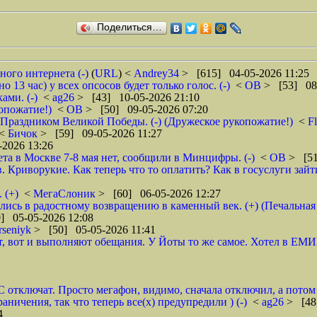
Поделиться…
ого интернета (-)
(
URL
) <
Andrey34
> [615] 04-05-2026 11:25
 13 час) у всех опсосов будет только голос. (-)
<
ОВ
> [53] 08
ами. (-)
<
ag26
> [43] 10-05-2026 21:10
копожатие!)
<
ОВ
> [50] 09-05-2026 07:20
с Праздником Великой Победы. (-) (Дружеское рукопожатие!)
<
F
<
Бичок
> [59] 09-05-2026 11:27
2026 13:26
а в Москве 7-8 мая нет, сообщили в Минцифры. (-)
<
ОВ
> [51
. Криворукие. Как теперь что то оплатить? Как в госуслуги зай
 (+)
<
МегаСлоник
> [60] 06-05-2026 12:27
лись в радостному возвращению в каменный век. (+) (Печальная
] 05-05-2026 12:08
rseniyk
> [50] 05-05-2026 11:41
т, вот и выполняют обещания. У Йоты то же самое. Хотел в ЕМИ
тключат. Просто мегафон, видимо, сначала отключил, а потом у
аничения, так что теперь все(х) предупредили ) (-)
<
ag26
> [48
4