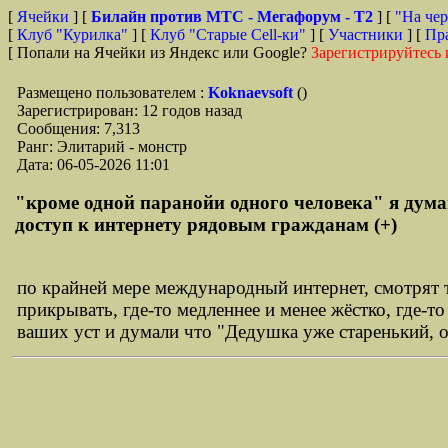
[
Ячейки
] [
Билайн против МТС - Мегафорум - T2
]
[
"На чер
[
Клуб "Курилка"
] [
Клуб "Старые Сell-ки"
] [
Участники
] [
Пр
[ Попали на Ячейки из Яндекс или Google?
Зарегистрируйтесь 
Размещено пользователем :
Koknaevsoft
()
Зарегистрирован: 12 годов назад
Сообщения: 7,313
Ранг: Элитарий - монстр
Дата: 06-05-2026 11:01
"кроме одной паранойи одного человека" я дума
доступ к интернету рядовым гражданам (+)
по крайней мере международный интернет, смотрят т
прикрывать, где-то медленнее и менее жёстко, где-т
ваших уст и думали что "Дедушка уже старенький, о