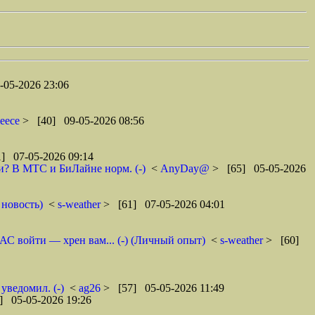
-05-2026 23:06
leece
> [40] 09-05-2026 08:56
] 07-05-2026 09:14
ти? В МТС и БиЛайне норм. (-)
<
AnyDay@
> [65] 05-05-2026
 новость)
<
s-weather
> [61] 07-05-2026 04:01
АС войти — хрен вам... (-) (Личный опыт)
<
s-weather
> [60]
ведомил. (-)
<
ag26
> [57] 05-05-2026 11:49
] 05-05-2026 19:26