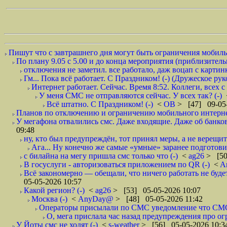
Пишут что с завтрашнего дня могут быть ограничения мобильн
По плану 9.05 с 5.00 и до конца мероприятия (приблизительно
отключения не заметил. все работало, даж воцап с картинк
Гм... Пока всё работает. С Праздником! (-) (Дружеское ру
Интернет работает. Сейчас. Время 8:52. Коллеги, всех 
У меня СМС не отправляются сейчас. У всех так? (-)
Всё штатно. С Праздником! (-)
<
ОВ
> [47] 09-05-
Планов по отключению и ограничению мобильного интернет
У мегафона отвалились смс. Даже входящие. Даже об банков
09:48
ну, кто был предупреждён, тот принял меры, а не верещит.
Ага... Ну конечно же самые «умные» заранее подготови
с билайна на мегу пришла смс только что (-)
<
ag26
> [50
В госуслуги - авторизоваться приложением по QR (-)
<
A
Всё закономерно — обещали, что ничего работать не буде
05-05-2026 10:57
Какой регион? (-)
<
ag26
> [53] 05-05-2026 10:07
Москва (-)
<
AnyDay@
> [48] 05-05-2026 11:42
Операторы присылали по СМС уведомление что СМС о
О, мега прислала час назад предупреждения про огр
У Йоты смс не ходят (-)
<
s-weather
> [56] 05-05-2026 10:3