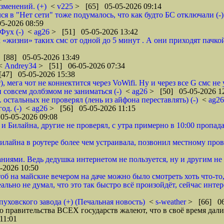
зменений. (+)
<
v225
> [65] 05-05-2026 09:14
ся в "Нет сети" тоже подумалось, что как будто БС отключали (-)
5-2026 08:59
Фух (-)
<
ag26
> [51] 05-05-2026 13:42
к «жизни» таких смс от одной до 5 минут . А они приходят пачкой
 [88] 05-05-2026 13:49
<
Andrey34
> [51] 06-05-2026 07:34
47] 05-05-2026 15:38
, мега чот не коннектится через VoWifi. Ну и через все G смс не 
 совсем долбзмом не заниматься (-)
<
ag26
> [50] 05-05-2026 1
 остальных не проверял (лень из айфона переставлять) (-)
<
ag2
од. (-)
<
ag26
> [56] 05-05-2026 11:15
05-05-2026 09:08
и Билайна, другие не проверял, с утра примерно в 10:00 пропада
илайна в роутере более чем устраивала, позвонил местному пров
аниями. Ведь дедушка интернетом не пользуется, ну и другим не
-2026 10:50
б на майские вечером на даче можно было смотреть хоть что-то, ш
еально не думал, что это так быстро всё произойдёт, сейчас инте
уховского завода (+) (Печальная новость)
<
s-weather
> [66] 06
ю правительства ВСЕХ государств жалеют, что в своё время дали
11:01