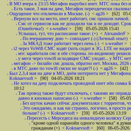
В МО вчера в 23:15 Мегафон вырубил инет. МТС пока без и
Есть такое, 3 мая на даче, Мегафон переодически сваливал
Ощущение что отключили в Москве. (-)
<
ag26
> [62] 05-0
Вернули все на место, инет работает, смс пришли пачкой. 
Смс от сервисов как не доходили так и не доходят. Сро
(Ошибочка!)
<
s-weather
> [59] 05-05-2026 15:41
Услышал, тут, что расписание такое: (+)
<
AlexanderF
>
По вчерашнему дню +- совпадает (-) (Личный опыт)
За МКАД тоже работает через пень (-)
<
s-weather
> [
t2 через VoWifi СМС ходят (хоть сидит в 3G, LTE не видит)
мтс заработали смс в обе стороны. по-видимому решили
у меги через vowifi исходящие СМС уходят... у МТС нет.
мегафон -> билайн смс дошла, обратно нет. Москва, 2026 г
в МТС даже по vowifi смски не ходят?! (-)
<
ag26
> [42] 
Был 2,3,4 мая на даче в МО, днём интернета нет у Мегафона 
Koknaevsoft
> [90] 04-05-2026 18:21
Не хотел на дачу подключать проводной инет ибо симка Б
10:12
Так провод также будут отключать, с такими же оправд
давно в книжках написано (-)
<
s-weather
> [58] 05-05
Без шуток качаю сейчас документалки с торрентов, что
Это ожидаемо, и как ни странно, логично, я просто р
больше? (-)
<
Koknaevsoft
> [59] 05-05-2026 13:19
Пересесть с Мерседеса на инвалидную коляску Серп
"кроме одной паранойи одного человека" я дума
гражданам (+)
<
Koknaevsoft
> [60] 06-05-2026 