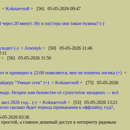
<
Koknaevsoft
> [56] 05-05-2026 09:47
 через 20 минут. Ну и на}{ера они такие нужны? (-)
уходит (-)
<
Arseniyk
> [50] 05-05-2026 11:46
2:11
6
> [56] 05-05-2026 11:50
ет и примерно в 22:00 появляется, мне не понятна логика (+)
<
айдеру "Умные сети" (+)
<
Koknaevsoft
> [75] 05-05-2026
 надо. Нехрен нам баловство от супостатов западных — всё
ел 2026 год... (-)
<
Koknaevsoft
> [53] 05-05-2026 13:21
ресно сколько будет период привыкания к оффлайну, год?,
-05-2026 03:36
 простой, а главное дешевый доступ к интернету рядовым