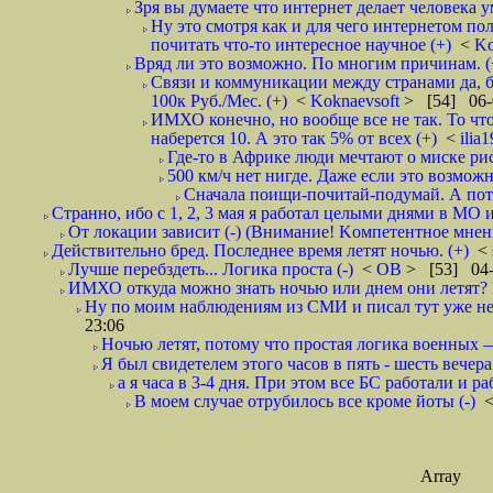
Зря вы думаете что интернет делает человека у
Ну это смотря как и для чего интернетом пол
почитать что-то интересное научное (+)
<
Ko
Вряд ли это возможно. По многим причинам. 
Связи и коммуникации между странами да, бе
100к Руб./Мес. (+)
<
Koknaevsoft
> [54] 06-
ИМХО конечно, но вообще все не так. То что
наберется 10. А это так 5% от всех (+)
<
ilia
Где-то в Африке люди мечтают о миске рис
500 км/ч нет нигде. Даже если это возможн
Сначала поищи-почитай-подумай. А пот
Странно, ибо с 1, 2, 3 мая я работал целыми днями в МО 
От локации зависит (-) (Внимание! Kомпетентное мнен
Действительно бред. Последнее время летят ночью. (+)
<
Лучше перебздеть... Логика проста (-)
<
ОВ
> [53] 04-
ИМХО откуда можно знать ночью или днем они летят? В
Ну по моим наблюдениям из СМИ и писал тут уже неп
23:06
Ночью летят, потому что простая логика вое
Я был свидетелем этого часов в пять - шесть вечера 
а я часа в 3-4 дня. При этом все БС работали и р
В моем случае отрубилось все кроме йоты (-)
Array