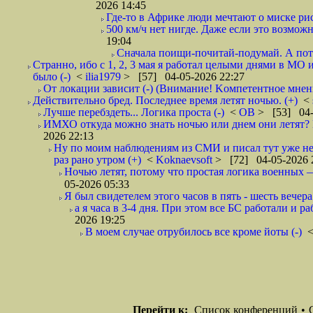
2026 14:45
Где-то в Африке люди мечтают о миске рис
500 км/ч нет нигде. Даже если это возможн
19:04
Сначала поищи-почитай-подумай. А пот
Странно, ибо с 1, 2, 3 мая я работал целыми днями в МО 
было (-)
<
ilia1979
> [57] 04-05-2026 22:27
От локации зависит (-) (Внимание! Kомпетентное мнен
Действительно бред. Последнее время летят ночью. (+)
<
Лучше перебздеть... Логика проста (-)
<
ОВ
> [53] 04-
ИМХО откуда можно знать ночью или днем они летят? В
2026 22:13
Ну по моим наблюдениям из СМИ и писал тут уже не
раз рано утром (+)
<
Koknaevsoft
> [72] 04-05-2026 
Ночью летят, потому что простая логика вое
05-2026 05:33
Я был свидетелем этого часов в пять - шесть вечера 
а я часа в 3-4 дня. При этом все БС работали и р
2026 19:25
В моем случае отрубилось все кроме йоты (-)
Перейти к:
Список конференций
•