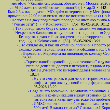
мегафон -> билайн смс дошла, обратно нет. Москва, 2026 г
в МТС даже по vowifi смски не ходят?! (-)
<
ag26
> [42] 
Был 2,3,4 мая на даче в МО, днём интернета нет у Мегафона
примерно в 22:00 появляется, мне не понятна логика (+)
<
K
Не хотел на дачу подключать проводной инет ибо симка Б
"Умные сети" (+)
<
Koknaevsoft
> [75] 05-05-2026 10:12
Так провод также будут отключать, с такими же оправд
Нехрен нам баловство от супостатов западных — всё да
Без шуток качаю сейчас документалки с торрентов, чт
год... (-)
<
Koknaevsoft
> [53] 05-05-2026 13:21
Это ожидаемо, и как ни странно, логично, я просто ре
сколько будет период привыкания к оффлайну, год?, б
Пересесть с Мерседеса на инвалидную коляску Серп
03:36
"кроме одной паранойи одного человека" я думаю
главное дешевый доступ к интернету рядовым гр
Зря вы думаете что интернет делает человека у
18:14
Ну это смотря как и для чего интернетом поль
информацию для курсовой или реферата или 
05-2026 18:29
Вряд ли это возможно. По многим причинам. 
Связи и коммуникации между странами да, бе
интернетом в квартиру , да тоже без проблем,
ИМХО конечно, но вообще все не так. То что
500км/ч? В каких странах? Сколько их? Хорош