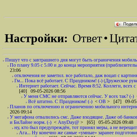
Подел
Настройки:
Ответ
•
Цита
Пишут что с завтрашнего дня могут быть ограничения мобильн
По плану 9.05 с 5.00 и до конца мероприятия (приблизительно
23:06
отключения не заметил. все работало, даж воцап с картинк
Гм... Пока всё работает. С Праздником! (-) (Дружеское ру
Интернет работает. Сейчас. Время 8:52. Коллеги, всех 
[40] 09-05-2026 08:56
У меня СМС не отправляются сейчас. У всех так? (-)
Всё штатно. С Праздником! (-)
<
ОВ
> [47] 09-05-
Планов по отключению и ограничению мобильного интернет
2026 09:14
У мегафона отвалились смс. Даже входящие. Даже об банков
и БиЛайне норм. (-)
<
AnyDay@
> [65] 05-05-2026 09:48
ну, кто был предупреждён, тот принял меры, а не верещит.
Ага... Ну конечно же самые «умные» заранее подготови