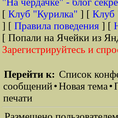
"На чердачке" - блог секр
[
Клуб "Курилка"
] [
Клуб 
] [
Правила поведения
] [
[ Попали на Ячейки из Ян
Зарегистрируйтесь и спро
Перейти к:
Список конф
сообщений
•
Новая тема
•
печати
Размещено пользователем