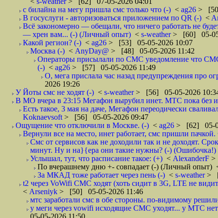
<
s-weather
> [62] 07-05-2026 04:01
с билайна на мегу пришла смс только что (-)
<
ag26
> [50
В госуслуги - авторизоваться приложением по QR (-)
<
A
Всё закономерно — обещали, что ничего работать не буд
— хрен вам... (-) (Личный опыт)
<
s-weather
> [60] 05-05
Какой регион? (-)
<
ag26
> [53] 05-05-2026 10:07
Москва (-)
<
AnyDay@
> [48] 05-05-2026 11:42
Операторы присылали по СМС уведомление что СМС о
(-)
<
ag26
> [57] 05-05-2026 11:49
О, мега прислала час назад предупреждения про огр
2026 19:26
У Йоты смс не ходят (-)
<
s-weather
> [56] 05-05-2026 10:3
В МО вчера в 23:15 Мегафон вырубил инет. МТС пока без и
Есть такое, 3 мая на даче, Мегафон переодически сваливал
Koknaevsoft
> [56] 05-05-2026 09:47
Ощущение что отключили в Москве. (-)
<
ag26
> [62] 05-0
Вернули все на место, инет работает, смс пришли пачкой. 
Смс от сервисов как не доходили так и не доходят. Сро
минут. Ну и на}{ера они такие нужны? (-) (Ошибочка!)
Услышал, тут, что расписание такое: (+)
<
AlexanderF
>
По вчерашнему дню +- совпадает (-) (Личный опыт)
За МКАД тоже работает через пень (-)
<
s-weather
> [
t2 через VoWifi СМС ходят (хоть сидит в 3G, LTE не видит)
<
Arseniyk
> [50] 05-05-2026 11:46
мтс заработали смс в обе стороны. по-видимому решили
у меги через vowifi исходящие СМС уходят... у МТС нет.
05-05-2026 11:50