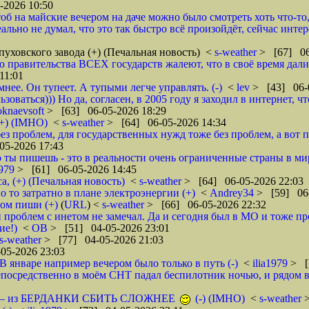
-2026 10:50
б на майские вечером на даче можно было смотреть хоть что-то, ш
еально не думал, что это так быстро всё произойдёт, сейчас инте
уховского завода (+) (Печальная новость)
<
s-weather
> [67] 06
ю правительства ВСЕХ государств жалеют, что в своё время дали
11:01
мнее. Он тупеет. А тупыми легче управлять. (-)
<
lev
> [43] 06-
ьзоваться))) Но да, согласен, в 2005 году я заходил в интернет
knaevsoft
> [63] 06-05-2026 18:29
(+) (IMHO)
<
s-weather
> [64] 06-05-2026 14:34
з проблем, для государственных нужд тоже без проблем, а вот пр
05-2026 17:43
 ты пишешь - это в реальности очень ограниченные страны в ми
1979
> [61] 06-05-2026 14:45
а, (+) (Печальная новость)
<
s-weather
> [64] 06-05-2026 22:03
о то затратно в плане электроэнергии (+)
<
Andrey34
> [59] 06-
ом пиши (+)
(
URL
) <
s-weather
> [66] 06-05-2026 22:32
и проблем с инетом не замечал. Да и сегодня был в МО и тоже пр
ие!)
<
ОВ
> [51] 04-05-2026 23:01
s-weather
> [77] 04-05-2026 21:03
05-2026 23:03
 январе например вечером было только в путь (-)
<
ilia1979
> [
осредственно в моём СНТ падал беспилотник ночью, и рядом в 
нных — из БЕРДАНКИ СБИТЬ СЛОЖНЕЕ
(-) (IMHO)
<
s-weather