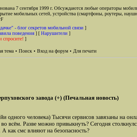
снована 7 сентября 1999 г. Обсуждаются любые операторы мобил
окрытие мобильных сетей, устройства (смартфоны, роутеры, наушн
rF
дачке" - блог секретов мобильной связи
]
авила поведения
] [
Нарушители
]
и спросите!
]
я тема
•
Поиск
•
Вход на форум
•
Для печати
рпуховского завода (+) (Печальная новость)
ойи одного человека) Тысячи сервисов завязаны на онл
ки во всём. Разве можно привыкнуть? Сегодня столкну
 А как смс влияют на безопасность?