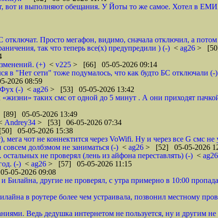
т, вот и выполняют обещания. У Йоты то же самое. Хотел в ЕМИ
тключат. Просто мегафон, видимо, сначала отключил, а потом у
аничения, так что теперь все(х) предупредили ) (-)
<
ag26
> [50
4
зменений. (+)
<
v225
> [66] 05-05-2026 09:14
ся в "Нет сети" тоже подумалось, что как будто БС отключали (-)
5-2026 08:59
Фух (-)
<
ag26
> [53] 05-05-2026 13:42
к «жизни» таких смс от одной до 5 минут . А они приходят пачкой
 [89] 05-05-2026 13:49
<
Andrey34
> [53] 06-05-2026 07:34
50] 05-05-2026 15:38
, мега чот не коннектится через VoWifi. Ну и через все G смс не 
 совсем долбзмом не заниматься (-)
<
ag26
> [52] 05-05-2026 1
 остальных не проверял (лень из айфона переставлять) (-)
<
ag2
од. (-)
<
ag26
> [57] 05-05-2026 11:15
05-05-2026 09:08
и Билайна, другие не проверял, с утра примерно в 10:00 пропада
илайна в роутере более чем устраивала, позвонил местному пров
аниями. Ведь дедушка интернетом не пользуется, ну и другим не