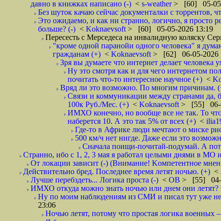
давно в книжках написано (-)
<
s-weather
> [60] 05-05
Без шуток качаю сейчас документалки с торрентов, что
Это ожидаемо, и как ни странно, логично, я просто р
больше? (-)
<
Koknaevsoft
> [60] 05-05-2026 13:19
Пересесть с Мерседеса на инвалидную коляску Серп
"кроме одной паранойи одного человека" я дума
гражданам (+)
<
Koknaevsoft
> [62] 06-05-2026 
Зря вы думаете что интернет делает человека у
Ну это смотря как и для чего интернетом пол
почитать что-то интересное научное (+)
<
Ko
Вряд ли это возможно. По многим причинам. 
Связи и коммуникации между странами да, бе
100к Руб./Мес. (+)
<
Koknaevsoft
> [55] 06-
ИМХО конечно, но вообще все не так. То что
наберется 10. А это так 5% от всех (+)
<
ilia
Где-то в Африке люди мечтают о миске рис
500 км/ч нет нигде. Даже если это возможн
Сначала поищи-почитай-подумай. А пот
Странно, ибо с 1, 2, 3 мая я работал целыми днями в МО 
От локации зависит (-) (Внимание! Kомпетентное мнен
Действительно бред. Последнее время летят ночью. (+)
<
Лучше перебздеть... Логика проста (-)
<
ОВ
> [55] 04-
ИМХО откуда можно знать ночью или днем они летят? В
Ну по моим наблюдениям из СМИ и писал тут уже неп
23:06
Ночью летят, потому что простая логика вое