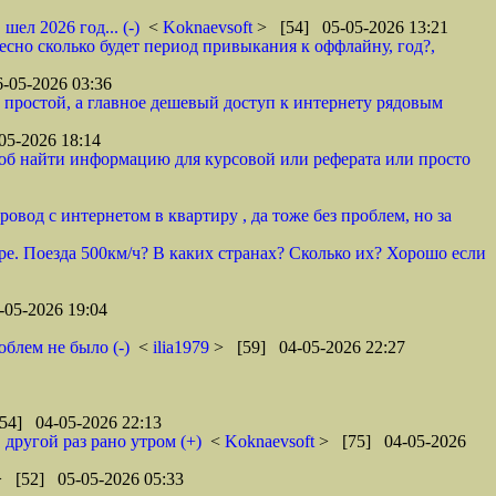
ел 2026 год... (-)
<
Koknaevsoft
> [54] 05-05-2026 13:21
ресно сколько будет период привыкания к оффлайну, год?,
-05-2026 03:36
 простой, а главное дешевый доступ к интернету рядовым
05-2026 18:14
, чтоб найти информацию для курсовой или реферата или просто
овод с интернетом в квартиру , да тоже без проблем, но за
ре. Поезда 500км/ч? В каких странах? Сколько их? Хорошо если
05-2026 19:04
облем не было (-)
<
ilia1979
> [59] 04-05-2026 22:27
54] 04-05-2026 22:13
другой раз рано утром (+)
<
Koknaevsoft
> [75] 04-05-2026
> [52] 05-05-2026 05:33