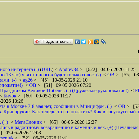
Поделиться…
ого интернета (-)
(
URL
) <
Andrey34
> [622] 04-05-2026 11:25
 13 час) у всех опсосов будет только голос. (-)
<
ОВ
> [55] 08
ами. (-)
<
ag26
> [45] 10-05-2026 21:10
копожатие!)
<
ОВ
> [51] 09-05-2026 07:20
с Праздником Великой Победы. (-) (Дружеское рукопожатие!)
<
F
<
Бичок
> [60] 09-05-2026 11:27
2026 13:26
а в Москве 7-8 мая нет, сообщили в Минцифры. (-)
<
ОВ
> [53
. Криворукие. Как теперь что то оплатить? Как в госуслуги зай
 (+)
<
МегаСлоник
> [65] 06-05-2026 12:27
лись в радостному возвращению в каменный век. (+) (Печальная
] 05-05-2026 12:08
rseniyk
> [52] 05-05-2026 11:41