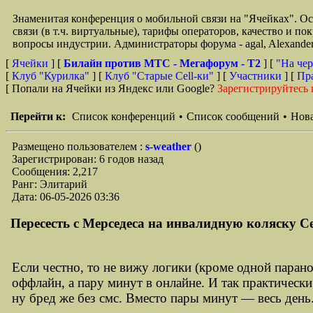
Знаменитая конференция о мобильной связи на "Ячейках". О
связи (в т.ч. виртуальные), тарифы операторов, качество и п
вопросы индустрии. Администраторы форума - agal, Alexande
[
Ячейки
] [
Билайн против МТС - Мегафорум - T2
]
[
"На чер
[
Клуб "Курилка"
] [
Клуб "Старые Сell-ки"
] [
Участники
] [
Пр
[ Попали на Ячейки из Яндекс или Google?
Зарегистрируйтесь 
Перейти к:
Список конференций
•
Список сообщений
•
Нова
Размещено пользователем :
s-weather
()
Зарегистрирован: 6 годов назад
Сообщения: 2,217
Ранг: Элитарий
Дата: 06-05-2026 03:36
Пересесть с Мерседеса на инвалидную коляску Се
Если честно, то не вижу логики (кроме одной паран
оффлайн, а пару минут в онлайне. И так практичес
ну бред же без смс. Вместо пары минут — весь день.