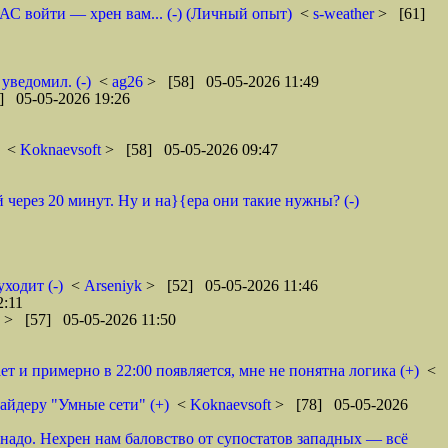
АС войти — хрен вам... (-) (Личный опыт)
<
s-weather
> [61]
ведомил. (-)
<
ag26
> [58] 05-05-2026 11:49
] 05-05-2026 19:26
<
Koknaevsoft
> [58] 05-05-2026 09:47
 через 20 минут. Ну и на}{ера они такие нужны? (-)
уходит (-)
<
Arseniyk
> [52] 05-05-2026 11:46
2:11
6
> [57] 05-05-2026 11:50
ет и примерно в 22:00 появляется, мне не понятна логика (+)
<
айдеру "Умные сети" (+)
<
Koknaevsoft
> [78] 05-05-2026
 надо. Нехрен нам баловство от супостатов западных — всё