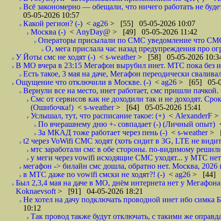
Всё закономерно — обещали, что ничего работать не буде
05-05-2026 10:57
Какой регион? (-)
<
ag26
> [55] 05-05-2026 10:07
Москва (-)
<
AnyDay@
> [49] 05-05-2026 11:42
Операторы присылали по СМС уведомление что СМС о
О, мега прислала час назад предупреждения про огр
У Йоты смс не ходят (-)
<
s-weather
> [58] 05-05-2026 10:3
В МО вчера в 23:15 Мегафон вырубил инет. МТС пока без и
Есть такое, 3 мая на даче, Мегафон переодически сваливал
Ощущение что отключили в Москве. (-)
<
ag26
> [65] 05-0
Вернули все на место, инет работает, смс пришли пачкой. 
Смс от сервисов как не доходили так и не доходят. Сро
(Ошибочка!)
<
s-weather
> [64] 05-05-2026 15:41
Услышал, тут, что расписание такое: (+)
<
AlexanderF
>
По вчерашнему дню +- совпадает (-) (Личный опыт)
За МКАД тоже работает через пень (-)
<
s-weather
> [
t2 через VoWifi СМС ходят (хоть сидит в 3G, LTE не видит)
мтс заработали смс в обе стороны. по-видимому решили
у меги через vowifi исходящие СМС уходят... у МТС нет.
мегафон -> билайн смс дошла, обратно нет. Москва, 2026 г
в МТС даже по vowifi смски не ходят?! (-)
<
ag26
> [44] 
Был 2,3,4 мая на даче в МО, днём интернета нет у Мегафона 
Koknaevsoft
> [91] 04-05-2026 18:21
Не хотел на дачу подключать проводной инет ибо симка Б
10:12
Так провод также будут отключать, с такими же оправд