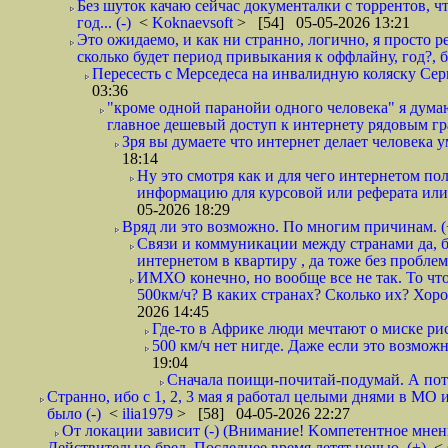
Без шуток качаю сейчас документалки с торрентов, чт
год... (-)
<
Koknaevsoft
> [54] 05-05-2026 13:21
Это ожидаемо, и как ни странно, логично, я просто ре
сколько будет период привыкания к оффлайну, год?, б
Пересесть с Мерседеса на инвалидную коляску Серп
03:36
"кроме одной паранойи одного человека" я думаю
главное дешевый доступ к интернету рядовым гр
Зря вы думаете что интернет делает человека у
18:14
Ну это смотря как и для чего интернетом поль
информацию для курсовой или реферата или 
05-2026 18:29
Вряд ли это возможно. По многим причинам. 
Связи и коммуникации между странами да, бе
интернетом в квартиру , да тоже без проблем,
ИМХО конечно, но вообще все не так. То что
500км/ч? В каких странах? Сколько их? Хорош
2026 14:45
Где-то в Африке люди мечтают о миске рис
500 км/ч нет нигде. Даже если это возможн
19:04
Сначала поищи-почитай-подумай. А пот
Странно, ибо с 1, 2, 3 мая я работал целыми днями в МО 
было (-)
<
ilia1979
> [58] 04-05-2026 22:27
От локации зависит (-) (Внимание! Kомпетентное мнен
Действительно бред. Последнее время летят ночью. (+)
<