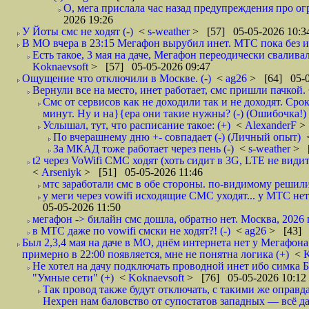
О, мега прислала час назад предупреждения про огр
2026 19:26
У Йоты смс не ходят (-)
<
s-weather
> [57] 05-05-2026 10:3
В МО вчера в 23:15 Мегафон вырубил инет. МТС пока без и
Есть такое, 3 мая на даче, Мегафон переодически сваливал
Koknaevsoft
> [57] 05-05-2026 09:47
Ощущение что отключили в Москве. (-)
<
ag26
> [64] 05-0
Вернули все на место, инет работает, смс пришли пачкой. 
Смс от сервисов как не доходили так и не доходят. Сро
минут. Ну и на}{ера они такие нужны? (-) (Ошибочка!)
Услышал, тут, что расписание такое: (+)
<
AlexanderF
>
По вчерашнему дню +- совпадает (-) (Личный опыт)
За МКАД тоже работает через пень (-)
<
s-weather
> [
t2 через VoWifi СМС ходят (хоть сидит в 3G, LTE не видит)
<
Arseniyk
> [51] 05-05-2026 11:46
мтс заработали смс в обе стороны. по-видимому решили
у меги через vowifi исходящие СМС уходят... у МТС нет.
05-05-2026 11:50
мегафон -> билайн смс дошла, обратно нет. Москва, 2026 г
в МТС даже по vowifi смски не ходят?! (-)
<
ag26
> [43] 
Был 2,3,4 мая на даче в МО, днём интернета нет у Мегафона
примерно в 22:00 появляется, мне не понятна логика (+)
<
K
Не хотел на дачу подключать проводной инет ибо симка Б
"Умные сети" (+)
<
Koknaevsoft
> [76] 05-05-2026 10:12
Так провод также будут отключать, с такими же оправд
Нехрен нам баловство от супостатов западных — всё да