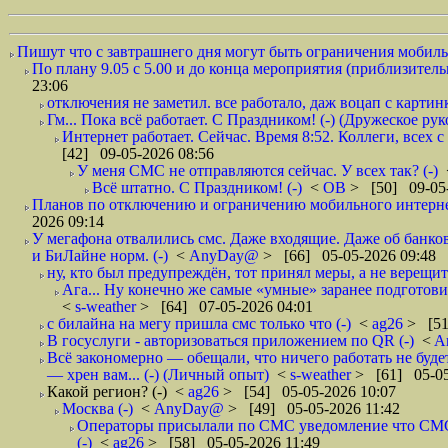
Пишут что с завтрашнего дня могут быть ограничения мобильн
По плану 9.05 с 5.00 и до конца мероприятия (приблизительно
23:06
отключения не заметил. все работало, даж воцап с картинк
Гм... Пока всё работает. С Праздником! (-) (Дружеское ру
Интернет работает. Сейчас. Время 8:52. Коллеги, всех 
[42] 09-05-2026 08:56
У меня СМС не отправляются сейчас. У всех так? (-)
Всё штатно. С Праздником! (-)
<
ОВ
> [50] 09-05-
Планов по отключению и ограничению мобильного интернет
2026 09:14
У мегафона отвалились смс. Даже входящие. Даже об банков
и БиЛайне норм. (-)
<
AnyDay@
> [66] 05-05-2026 09:48
ну, кто был предупреждён, тот принял меры, а не верещит.
Ага... Ну конечно же самые «умные» заранее подготови
<
s-weather
> [64] 07-05-2026 04:01
с билайна на мегу пришла смс только что (-)
<
ag26
> [51
В госуслуги - авторизоваться приложением по QR (-)
<
A
Всё закономерно — обещали, что ничего работать не буд
— хрен вам... (-) (Личный опыт)
<
s-weather
> [61] 05-05
Какой регион? (-)
<
ag26
> [54] 05-05-2026 10:07
Москва (-)
<
AnyDay@
> [49] 05-05-2026 11:42
Операторы присылали по СМС уведомление что СМС о
(-)
<
ag26
> [58] 05-05-2026 11:49