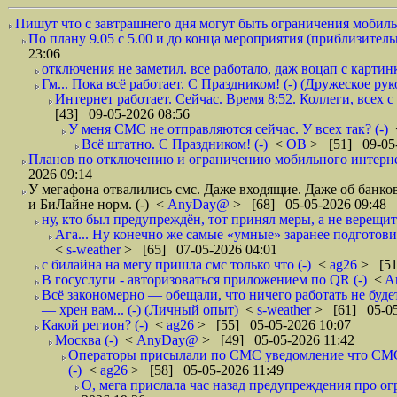
Пишут что с завтрашнего дня могут быть ограничения мобильн
По плану 9.05 с 5.00 и до конца мероприятия (приблизительно
23:06
отключения не заметил. все работало, даж воцап с картинк
Гм... Пока всё работает. С Праздником! (-) (Дружеское ру
Интернет работает. Сейчас. Время 8:52. Коллеги, всех 
[43] 09-05-2026 08:56
У меня СМС не отправляются сейчас. У всех так? (-)
Всё штатно. С Праздником! (-)
<
ОВ
> [51] 09-05-
Планов по отключению и ограничению мобильного интернет
2026 09:14
У мегафона отвалились смс. Даже входящие. Даже об банков
и БиЛайне норм. (-)
<
AnyDay@
> [68] 05-05-2026 09:48
ну, кто был предупреждён, тот принял меры, а не верещит.
Ага... Ну конечно же самые «умные» заранее подготови
<
s-weather
> [65] 07-05-2026 04:01
с билайна на мегу пришла смс только что (-)
<
ag26
> [51
В госуслуги - авторизоваться приложением по QR (-)
<
A
Всё закономерно — обещали, что ничего работать не буд
— хрен вам... (-) (Личный опыт)
<
s-weather
> [61] 05-05
Какой регион? (-)
<
ag26
> [55] 05-05-2026 10:07
Москва (-)
<
AnyDay@
> [49] 05-05-2026 11:42
Операторы присылали по СМС уведомление что СМС о
(-)
<
ag26
> [58] 05-05-2026 11:49
О, мега прислала час назад предупреждения про огр