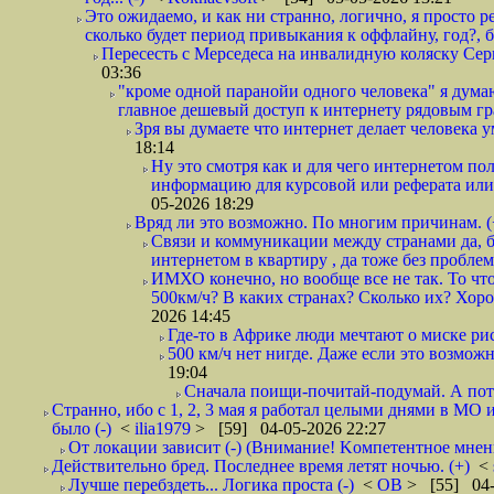
Это ожидаемо, и как ни странно, логично, я просто ре
сколько будет период привыкания к оффлайну, год?, б
Пересесть с Мерседеса на инвалидную коляску Серп
03:36
"кроме одной паранойи одного человека" я думаю
главное дешевый доступ к интернету рядовым гр
Зря вы думаете что интернет делает человека у
18:14
Ну это смотря как и для чего интернетом поль
информацию для курсовой или реферата или 
05-2026 18:29
Вряд ли это возможно. По многим причинам. 
Связи и коммуникации между странами да, бе
интернетом в квартиру , да тоже без проблем,
ИМХО конечно, но вообще все не так. То что
500км/ч? В каких странах? Сколько их? Хорош
2026 14:45
Где-то в Африке люди мечтают о миске рис
500 км/ч нет нигде. Даже если это возможн
19:04
Сначала поищи-почитай-подумай. А пот
Странно, ибо с 1, 2, 3 мая я работал целыми днями в МО 
было (-)
<
ilia1979
> [59] 04-05-2026 22:27
От локации зависит (-) (Внимание! Kомпетентное мнен
Действительно бред. Последнее время летят ночью. (+)
<
Лучше перебздеть... Логика проста (-)
<
ОВ
> [55] 04-