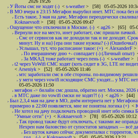
2026 19:26
У Йоты смс не ходят (-)
<
s-weather
> [58] 05-05-2026 10:3
В МО вчера в 23:15 Мегафон вырубил инет. МТС пока без и
Есть такое, 3 мая на даче, Мегафон переодически сваливал
Koknaevsoft
> [58] 05-05-2026 09:47
Ощущение что отключили в Москве. (-)
<
ag26
> [65] 05-0
Вернули все на место, инет работает, смс пришли пачкой. 
Смс от сервисов как не доходили так и не доходят. Сро
минут. Ну и на}{ера они такие нужны? (-) (Ошибочка!)
Услышал, тут, что расписание такое: (+)
<
AlexanderF
>
По вчерашнему дню +- совпадает (-) (Личный опыт)
За МКАД тоже работает через пень (-)
<
s-weather
> [
t2 через VoWifi СМС ходят (хоть сидит в 3G, LTE не видит)
<
Arseniyk
> [52] 05-05-2026 11:46
мтс заработали смс в обе стороны. по-видимому решили
у меги через vowifi исходящие СМС уходят... у МТС нет.
05-05-2026 11:50
мегафон -> билайн смс дошла, обратно нет. Москва, 2026 г
в МТС даже по vowifi смски не ходят?! (-)
<
ag26
> [44] 
Был 2,3,4 мая на даче в МО, днём интернета нет у Мегафона
примерно в 22:00 появляется, мне не понятна логика (+)
<
K
Не хотел на дачу подключать проводной инет ибо симка Б
"Умные сети" (+)
<
Koknaevsoft
> [78] 05-05-2026 10:12
Так провод также будут отключать, с такими же оправд
Нехрен нам баловство от супостатов западных — всё да
Без шуток качаю сейчас документалки с торрентов, чт
год... (-)
<
Koknaevsoft
> [54] 05-05-2026 13:21