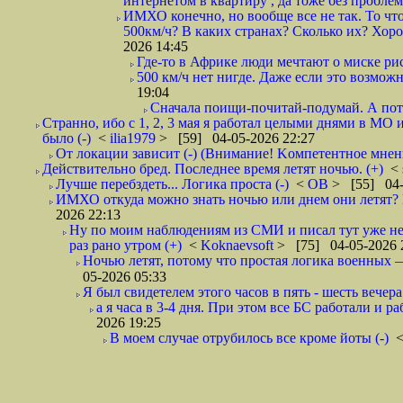
интернетом в квартиру , да тоже без проблем,
ИМХО конечно, но вообще все не так. То что
500км/ч? В каких странах? Сколько их? Хорош
2026 14:45
Где-то в Африке люди мечтают о миске рис
500 км/ч нет нигде. Даже если это возможн
19:04
Сначала поищи-почитай-подумай. А пот
Странно, ибо с 1, 2, 3 мая я работал целыми днями в МО 
было (-)
<
ilia1979
> [59] 04-05-2026 22:27
От локации зависит (-) (Внимание! Kомпетентное мнен
Действительно бред. Последнее время летят ночью. (+)
<
Лучше перебздеть... Логика проста (-)
<
ОВ
> [55] 04-
ИМХО откуда можно знать ночью или днем они летят? В
2026 22:13
Ну по моим наблюдениям из СМИ и писал тут уже не
раз рано утром (+)
<
Koknaevsoft
> [75] 04-05-2026 
Ночью летят, потому что простая логика вое
05-2026 05:33
Я был свидетелем этого часов в пять - шесть вечера 
а я часа в 3-4 дня. При этом все БС работали и р
2026 19:25
В моем случае отрубилось все кроме йоты (-)