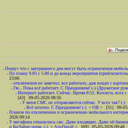
Подел
Пишут что с завтрашнего дня могут быть ограничения мобильн
По плану 9.05 с 5.00 и до конца мероприятия (приблизительно
23:06
отключения не заметил. все работало, даж воцап с картинк
Гм... Пока всё работает. С Праздником! (-) (Дружеское ру
Интернет работает. Сейчас. Время 8:52. Коллеги, всех 
[43] 09-05-2026 08:56
У меня СМС не отправляются сейчас. У всех так? (-)
Всё штатно. С Праздником! (-)
<
ОВ
> [51] 09-05-
Планов по отключению и ограничению мобильного интернет
2026 09:14
У мегафона отвалились смс. Даже входящие. Даже об банков
и БиЛайне норм. (-)
<
AnyDay@
> [69] 05-05-2026 09:48