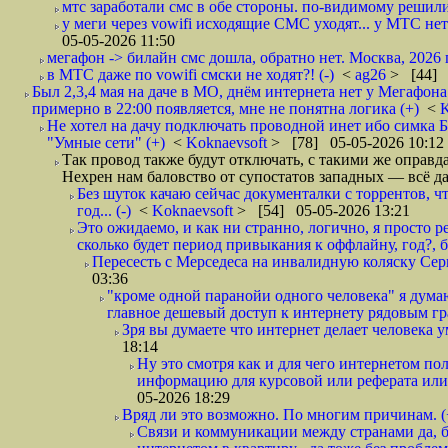
мтс заработали смс в обе стороны. по-видимому решили
у меги через vowifi исходящие СМС уходят... у МТС нет.
05-05-2026 11:50
мегафон -> билайн смс дошла, обратно нет. Москва, 2026 г
в МТС даже по vowifi смски не ходят?! (-)
<
ag26
> [44] 
Был 2,3,4 мая на даче в МО, днём интернета нет у Мегафона
примерно в 22:00 появляется, мне не понятна логика (+)
<
K
Не хотел на дачу подключать проводной инет ибо симка Б
"Умные сети" (+)
<
Koknaevsoft
> [78] 05-05-2026 10:12
Так провод также будут отключать, с такими же оправд
Нехрен нам баловство от супостатов западных — всё д
Без шуток качаю сейчас документалки с торрентов, чт
год... (-)
<
Koknaevsoft
> [54] 05-05-2026 13:21
Это ожидаемо, и как ни странно, логично, я просто ре
сколько будет период привыкания к оффлайну, год?, б
Пересесть с Мерседеса на инвалидную коляску Серп
03:36
"кроме одной паранойи одного человека" я думаю
главное дешевый доступ к интернету рядовым гр
Зря вы думаете что интернет делает человека у
18:14
Ну это смотря как и для чего интернетом поль
информацию для курсовой или реферата или 
05-2026 18:29
Вряд ли это возможно. По многим причинам. 
Связи и коммуникации между странами да, бе