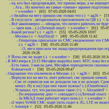
ну, кто был предупреждён, тот принял меры, а не верещит.
Ага... Ну конечно же самые «умные» заранее подготови
<
s-weather
> [65] 07-05-2026 04:01
с билайна на мегу пришла смс только что (-)
<
ag26
> [51
В госуслуги - авторизоваться приложением по QR (-)
<
A
Всё закономерно — обещали, что ничего работать не буд
— хрен вам... (-) (Личный опыт)
<
s-weather
> [61] 05-05
Какой регион? (-)
<
ag26
> [55] 05-05-2026 10:07
Москва (-)
<
AnyDay@
> [49] 05-05-2026 11:42
Операторы присылали по СМС уведомление что СМС о
(-)
<
ag26
> [58] 05-05-2026 11:49
О, мега прислала час назад предупреждения про огр
2026 19:26
У Йоты смс не ходят (-)
<
s-weather
> [58] 05-05-2026 10:3
В МО вчера в 23:15 Мегафон вырубил инет. МТС пока без и
Есть такое, 3 мая на даче, Мегафон переодически сваливал
Koknaevsoft
> [58] 05-05-2026 09:47
Ощущение что отключили в Москве. (-)
<
ag26
> [65] 05-0
Вернули все на место, инет работает, смс пришли пачкой. 
Смс от сервисов как не доходили так и не доходят. Сро
минут. Ну и на}{ера они такие нужны? (-) (Ошибочка!)
Услышал, тут, что расписание такое: (+)
<
AlexanderF
>
По вчерашнему дню +- совпадает (-) (Личный опыт)
За МКАД тоже работает через пень (-)
<
s-weather
> [
t2 через VoWifi СМС ходят (хоть сидит в 3G, LTE не видит)
<
Arseniyk
> [52] 05-05-2026 11:46