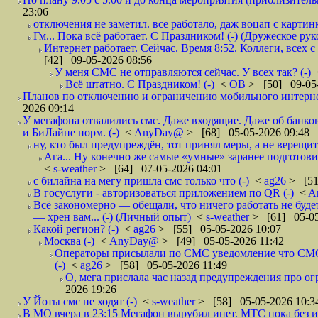
23:06
отключения не заметил. все работало, даж воцап с картинк
Гм... Пока всё работает. С Праздником! (-) (Дружеское ру
Интернет работает. Сейчас. Время 8:52. Коллеги, всех 
[42] 09-05-2026 08:56
У меня СМС не отправляются сейчас. У всех так? (-)
Всё штатно. С Праздником! (-)
<
ОВ
> [50] 09-05-
Планов по отключению и ограничению мобильного интернет
2026 09:14
У мегафона отвалились смс. Даже входящие. Даже об банков
и БиЛайне норм. (-)
<
AnyDay@
> [68] 05-05-2026 09:48
ну, кто был предупреждён, тот принял меры, а не верещит.
Ага... Ну конечно же самые «умные» заранее подготови
<
s-weather
> [64] 07-05-2026 04:01
с билайна на мегу пришла смс только что (-)
<
ag26
> [51
В госуслуги - авторизоваться приложением по QR (-)
<
A
Всё закономерно — обещали, что ничего работать не буд
— хрен вам... (-) (Личный опыт)
<
s-weather
> [61] 05-05
Какой регион? (-)
<
ag26
> [55] 05-05-2026 10:07
Москва (-)
<
AnyDay@
> [49] 05-05-2026 11:42
Операторы присылали по СМС уведомление что СМС о
(-)
<
ag26
> [58] 05-05-2026 11:49
О, мега прислала час назад предупреждения про огр
2026 19:26
У Йоты смс не ходят (-)
<
s-weather
> [58] 05-05-2026 10:3
В МО вчера в 23:15 Мегафон вырубил инет. МТС пока без и