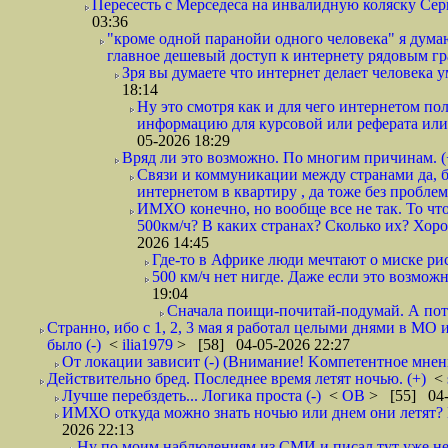
Пересесть с Мерседеса на инвалидную коляску Серп
03:36
"кроме одной паранойи одного человека" я думаю
главное дешевый доступ к интернету рядовым гр
Зря вы думаете что интернет делает человека у
18:14
Ну это смотря как и для чего интернетом поль
информацию для курсовой или реферата или 
05-2026 18:29
Вряд ли это возможно. По многим причинам. 
Связи и коммуникации между странами да, бе
интернетом в квартиру , да тоже без проблем,
ИМХО конечно, но вообще все не так. То что
500км/ч? В каких странах? Сколько их? Хорош
2026 14:45
Где-то в Африке люди мечтают о миске рис
500 км/ч нет нигде. Даже если это возможн
19:04
Сначала поищи-почитай-подумай. А пот
Странно, ибо с 1, 2, 3 мая я работал целыми днями в МО 
было (-)
<
ilia1979
> [58] 04-05-2026 22:27
От локации зависит (-) (Внимание! Kомпетентное мнен
Действительно бред. Последнее время летят ночью. (+)
<
Лучше перебздеть... Логика проста (-)
<
ОВ
> [55] 04-
ИМХО откуда можно знать ночью или днем они летят? В
2026 22:13
Ну по моим наблюдениям из СМИ и писал тут уже не