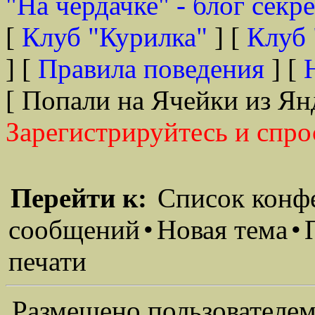
"На чердачке" - блог секр
[
Клуб "Курилка"
] [
Клуб 
] [
Правила поведения
] [
[ Попали на Ячейки из Ян
Зарегистрируйтесь и спро
Перейти к:
Список конф
сообщений
•
Новая тема
•
печати
Размещено пользователем