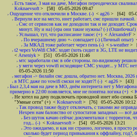
Есть такое, 3 мая на даче, Мегафон переодически сваливал
Koknaevsoft
> [58] 05-05-2026 09:47
Ощущение что отключили в Москве. (-)
<
ag26
> [64] 05-0
Вернули все на место, инет работает, смс пришли пачкой. 
Смс от сервисов как не доходили так и не доходят. Сро
минут. Ну и на}{ера они такие нужны? (-) (Ошибочка!)
Услышал, тут, что расписание такое: (+)
<
AlexanderF
>
По вчерашнему дню +- совпадает (-) (Личный опыт)
За МКАД тоже работает через пень (-)
<
s-weather
> [
t2 через VoWifi СМС ходят (хоть сидит в 3G, LTE не видит)
<
Arseniyk
> [51] 05-05-2026 11:46
мтс заработали смс в обе стороны. по-видимому решили
у меги через vowifi исходящие СМС уходят... у МТС нет.
05-05-2026 11:50
мегафон -> билайн смс дошла, обратно нет. Москва, 2026 г
в МТС даже по vowifi смски не ходят?! (-)
<
ag26
> [43] 
Был 2,3,4 мая на даче в МО, днём интернета нет у Мегафона
примерно в 22:00 появляется, мне не понятна логика (+)
<
K
Не хотел на дачу подключать проводной инет ибо симка Б
"Умные сети" (+)
<
Koknaevsoft
> [76] 05-05-2026 10:12
Так провод также будут отключать, с такими же оправд
Нехрен нам баловство от супостатов западных — всё да
Без шуток качаю сейчас документалки с торрентов, чт
год... (-)
<
Koknaevsoft
> [54] 05-05-2026 13:21
Это ожидаемо, и как ни странно, логично, я просто ре
сколько будет период привыкания к оффлайну, год?, б