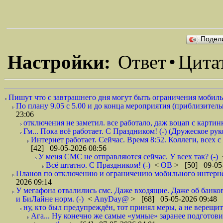
Подел
Настройки:
Ответ
•
Цита
Пишут что с завтрашнего дня могут быть ограничения мобильн
По плану 9.05 с 5.00 и до конца мероприятия (приблизительно
23:06
отключения не заметил. все работало, даж воцап с картинк
Гм... Пока всё работает. С Праздником! (-) (Дружеское ру
Интернет работает. Сейчас. Время 8:52. Коллеги, всех 
[42] 09-05-2026 08:56
У меня СМС не отправляются сейчас. У всех так? (-)
Всё штатно. С Праздником! (-)
<
ОВ
> [50] 09-05-
Планов по отключению и ограничению мобильного интернет
2026 09:14
У мегафона отвалились смс. Даже входящие. Даже об банков
и БиЛайне норм. (-)
<
AnyDay@
> [68] 05-05-2026 09:48
ну, кто был предупреждён, тот принял меры, а не верещит.
Ага... Ну конечно же самые «умные» заранее подготови