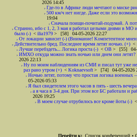
2026 14:45
Где-то в Африке люди мечтают о миске рис
500 км/ч нет нигде. Даже если это возможн
19:04
Сначала поищи-почитай-подумай. А пот
Странно, ибо с 1, 2, 3 мая я работал целыми днями в МО 
было (-)
<
ilia1979
> [58] 04-05-2026 22:27
От локации зависит (-) (Внимание! Kомпетентное мнен
Действительно бред. Последнее время летят ночью. (+)
<
Лучше перебздеть... Логика проста (-)
<
ОВ
> [55] 04-
ИМХО откуда можно знать ночью или днем они летят? В
2026 22:13
Ну по моим наблюдениям из СМИ и писал тут уже не
раз рано утром (+)
<
Koknaevsoft
> [74] 04-05-2026 
Ночью летят, потому что простая логика вое
05-2026 05:33
Я был свидетелем этого часов в пять - шесть вечера 
а я часа в 3-4 дня. При этом все БС работали и р
2026 19:25
В моем случае отрубилось все кроме йоты (-)
Перейти к:
Список конференций
•