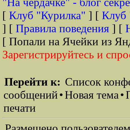
"На чердачке" - блог секр
[
Клуб "Курилка"
] [
Клуб 
] [
Правила поведения
] [
[ Попали на Ячейки из Ян
Зарегистрируйтесь и спро
Перейти к:
Список конф
сообщений
•
Новая тема
•
печати
Размещено пользователем