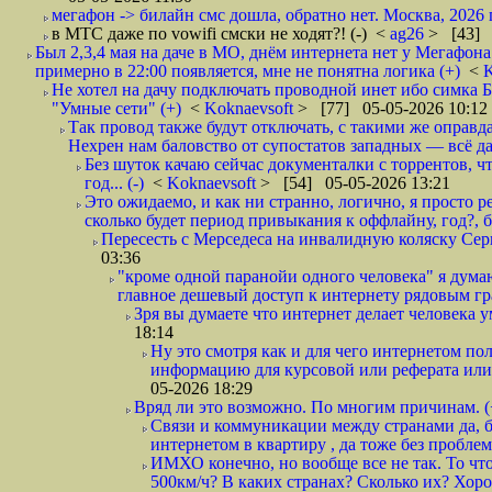
мегафон -> билайн смс дошла, обратно нет. Москва, 2026 г
в МТС даже по vowifi смски не ходят?! (-)
<
ag26
> [43] 
Был 2,3,4 мая на даче в МО, днём интернета нет у Мегафона
примерно в 22:00 появляется, мне не понятна логика (+)
<
K
Не хотел на дачу подключать проводной инет ибо симка Б
"Умные сети" (+)
<
Koknaevsoft
> [77] 05-05-2026 10:12
Так провод также будут отключать, с такими же оправд
Нехрен нам баловство от супостатов западных — всё да
Без шуток качаю сейчас документалки с торрентов, чт
год... (-)
<
Koknaevsoft
> [54] 05-05-2026 13:21
Это ожидаемо, и как ни странно, логично, я просто ре
сколько будет период привыкания к оффлайну, год?, б
Пересесть с Мерседеса на инвалидную коляску Серп
03:36
"кроме одной паранойи одного человека" я думаю
главное дешевый доступ к интернету рядовым гр
Зря вы думаете что интернет делает человека у
18:14
Ну это смотря как и для чего интернетом поль
информацию для курсовой или реферата или 
05-2026 18:29
Вряд ли это возможно. По многим причинам. 
Связи и коммуникации между странами да, бе
интернетом в квартиру , да тоже без проблем,
ИМХО конечно, но вообще все не так. То что
500км/ч? В каких странах? Сколько их? Хорош