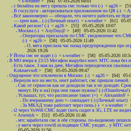
<
s-weather
> [64] 07-05-2026 04:01
с билайна на мегу пришла смс только что (-)
<
ag26
> [51
В госуслуги - авторизоваться приложением по QR (-)
<
A
Всё закономерно — обещали, что ничего работать не буд
— хрен вам... (-) (Личный опыт)
<
s-weather
> [61] 05-05
Какой регион? (-)
<
ag26
> [55] 05-05-2026 10:07
Москва (-)
<
AnyDay@
> [49] 05-05-2026 11:42
Операторы присылали по СМС уведомление что СМС о
(-)
<
ag26
> [58] 05-05-2026 11:49
О, мега прислала час назад предупреждения про огр
2026 19:26
У Йоты смс не ходят (-)
<
s-weather
> [58] 05-05-2026 10:3
В МО вчера в 23:15 Мегафон вырубил инет. МТС пока без и
Есть такое, 3 мая на даче, Мегафон переодически сваливал
Koknaevsoft
> [58] 05-05-2026 09:47
Ощущение что отключили в Москве. (-)
<
ag26
> [64] 05-0
Вернули все на место, инет работает, смс пришли пачкой. 
Смс от сервисов как не доходили так и не доходят. Сро
минут. Ну и на}{ера они такие нужны? (-) (Ошибочка!)
Услышал, тут, что расписание такое: (+)
<
AlexanderF
>
По вчерашнему дню +- совпадает (-) (Личный опыт)
За МКАД тоже работает через пень (-)
<
s-weather
> [
t2 через VoWifi СМС ходят (хоть сидит в 3G, LTE не видит)
<
Arseniyk
> [51] 05-05-2026 11:46
мтс заработали смс в обе стороны. по-видимому решили
у меги через vowifi исходящие СМС уходят... у МТС нет.
05-05-2026 11:50