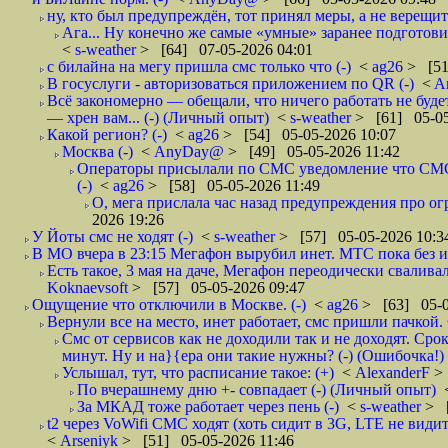
ну, кто был предупреждён, тот принял меры, а не верещит.
Ага... Ну конечно же самые «умные» заранее подготови
<
s-weather
> [64] 07-05-2026 04:01
с билайна на мегу пришла смс только что (-)
<
ag26
> [51
В госуслуги - авторизоваться приложением по QR (-)
<
A
Всё закономерно — обещали, что ничего работать не буд
— хрен вам... (-) (Личный опыт)
<
s-weather
> [61] 05-05
Какой регион? (-)
<
ag26
> [54] 05-05-2026 10:07
Москва (-)
<
AnyDay@
> [49] 05-05-2026 11:42
Операторы присылали по СМС уведомление что СМС о
(-)
<
ag26
> [58] 05-05-2026 11:49
О, мега прислала час назад предупреждения про огр
2026 19:26
У Йоты смс не ходят (-)
<
s-weather
> [57] 05-05-2026 10:3
В МО вчера в 23:15 Мегафон вырубил инет. МТС пока без и
Есть такое, 3 мая на даче, Мегафон переодически сваливал
Koknaevsoft
> [57] 05-05-2026 09:47
Ощущение что отключили в Москве. (-)
<
ag26
> [63] 05-0
Вернули все на место, инет работает, смс пришли пачкой. 
Смс от сервисов как не доходили так и не доходят. Сро
минут. Ну и на}{ера они такие нужны? (-) (Ошибочка!)
Услышал, тут, что расписание такое: (+)
<
AlexanderF
>
По вчерашнему дню +- совпадает (-) (Личный опыт)
За МКАД тоже работает через пень (-)
<
s-weather
> [
t2 через VoWifi СМС ходят (хоть сидит в 3G, LTE не видит)
<
Arseniyk
> [51] 05-05-2026 11:46