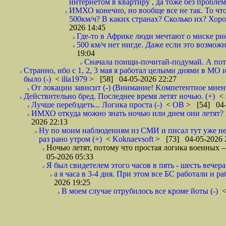
интернетом в квартиру , да тоже без проблем,
ИМХО конечно, но вообще все не так. То что
500км/ч? В каких странах? Сколько их? Хорош
2026 14:45
Где-то в Африке люди мечтают о миске рис
500 км/ч нет нигде. Даже если это возможн
19:04
Сначала поищи-почитай-подумай. А пот
Странно, ибо с 1, 2, 3 мая я работал целыми днями в МО 
было (-)
<
ilia1979
> [58] 04-05-2026 22:27
От локации зависит (-) (Внимание! Kомпетентное мнен
Действительно бред. Последнее время летят ночью. (+)
<
Лучше перебздеть... Логика проста (-)
<
ОВ
> [54] 04-
ИМХО откуда можно знать ночью или днем они летят? В
2026 22:13
Ну по моим наблюдениям из СМИ и писал тут уже не
раз рано утром (+)
<
Koknaevsoft
> [73] 04-05-2026 
Ночью летят, потому что простая логика вое
05-2026 05:33
Я был свидетелем этого часов в пять - шесть вечера 
а я часа в 3-4 дня. При этом все БС работали и р
2026 19:25
В моем случае отрубилось все кроме йоты (-)