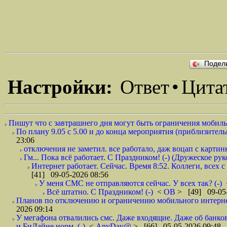
Подел
Настройки:
Ответ
•
Цита
Пишут что с завтрашнего дня могут быть ограничения мобильн
По плану 9.05 с 5.00 и до конца мероприятия (приблизительно
23:06
отключения не заметил. все работало, даж воцап с картинк
Гм... Пока всё работает. С Праздником! (-) (Дружеское ру
Интернет работает. Сейчас. Время 8:52. Коллеги, всех 
[41] 09-05-2026 08:56
У меня СМС не отправляются сейчас. У всех так? (-)
Всё штатно. С Праздником! (-)
<
ОВ
> [49] 09-05-
Планов по отключению и ограничению мобильного интернет
2026 09:14
У мегафона отвалились смс. Даже входящие. Даже об банков
и БиЛайне норм. (-)
<
AnyDay@
> [66] 05-05-2026 09:48