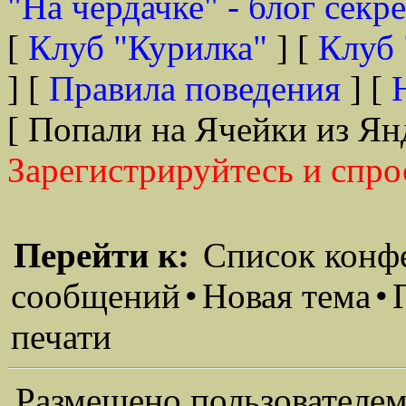
"На чердачке" - блог секр
[
Клуб "Курилка"
] [
Клуб 
] [
Правила поведения
] [
[ Попали на Ячейки из Ян
Зарегистрируйтесь и спро
Перейти к:
Список конф
сообщений
•
Новая тема
•
печати
Размещено пользователем