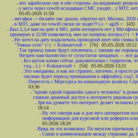
мтс заработали смс в обе стороны. по-видимому решили
у меги через vowifi исходящие СМС уходят... у МТС нет.
05-05-2026 11:50
мегафон -> билайн смс дошла, обратно нет. Москва, 2026 г
в МТС даже по vowifi смски не ходят?! (-)
<
ag26
> [43] 
Был 2,3,4 мая на даче в МО, днём интернета нет у Мегафона
примерно в 22:00 появляется, мне не понятна логика (+)
<
K
Не хотел на дачу подключать проводной инет ибо симка Б
"Умные сети" (+)
<
Koknaevsoft
> [76] 05-05-2026 10:12
Так провод также будут отключать, с такими же оправд
Нехрен нам баловство от супостатов западных — всё да
Без шуток качаю сейчас документалки с торрентов, чт
год... (-)
<
Koknaevsoft
> [54] 05-05-2026 13:21
Это ожидаемо, и как ни странно, логично, я просто ре
сколько будет период привыкания к оффлайну, год?, б
Пересесть с Мерседеса на инвалидную коляску Серп
03:36
"кроме одной паранойи одного человека" я думаю
главное дешевый доступ к интернету рядовым гр
Зря вы думаете что интернет делает человека у
18:14
Ну это смотря как и для чего интернетом поль
информацию для курсовой или реферата или 
05-2026 18:29
Вряд ли это возможно. По многим причинам. 
Связи и коммуникации между странами да, бе