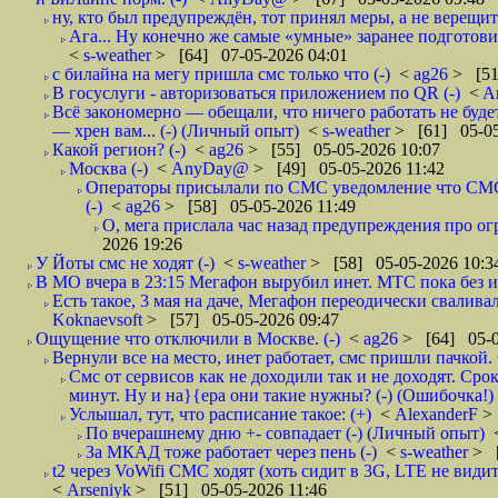
ну, кто был предупреждён, тот принял меры, а не верещит.
Ага... Ну конечно же самые «умные» заранее подготови
<
s-weather
> [64] 07-05-2026 04:01
с билайна на мегу пришла смс только что (-)
<
ag26
> [51
В госуслуги - авторизоваться приложением по QR (-)
<
A
Всё закономерно — обещали, что ничего работать не буд
— хрен вам... (-) (Личный опыт)
<
s-weather
> [61] 05-05
Какой регион? (-)
<
ag26
> [55] 05-05-2026 10:07
Москва (-)
<
AnyDay@
> [49] 05-05-2026 11:42
Операторы присылали по СМС уведомление что СМС о
(-)
<
ag26
> [58] 05-05-2026 11:49
О, мега прислала час назад предупреждения про огр
2026 19:26
У Йоты смс не ходят (-)
<
s-weather
> [58] 05-05-2026 10:3
В МО вчера в 23:15 Мегафон вырубил инет. МТС пока без и
Есть такое, 3 мая на даче, Мегафон переодически сваливал
Koknaevsoft
> [57] 05-05-2026 09:47
Ощущение что отключили в Москве. (-)
<
ag26
> [64] 05-0
Вернули все на место, инет работает, смс пришли пачкой. 
Смс от сервисов как не доходили так и не доходят. Сро
минут. Ну и на}{ера они такие нужны? (-) (Ошибочка!)
Услышал, тут, что расписание такое: (+)
<
AlexanderF
>
По вчерашнему дню +- совпадает (-) (Личный опыт)
За МКАД тоже работает через пень (-)
<
s-weather
> [
t2 через VoWifi СМС ходят (хоть сидит в 3G, LTE не видит)
<
Arseniyk
> [51] 05-05-2026 11:46