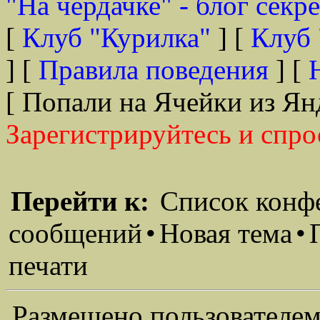
"На чердачке" - блог секр
[
Клуб "Курилка"
] [
Клуб 
] [
Правила поведения
] [
[ Попали на Ячейки из Ян
Зарегистрируйтесь и спро
Перейти к:
Список конф
сообщений
•
Новая тема
•
печати
Размещено пользователем