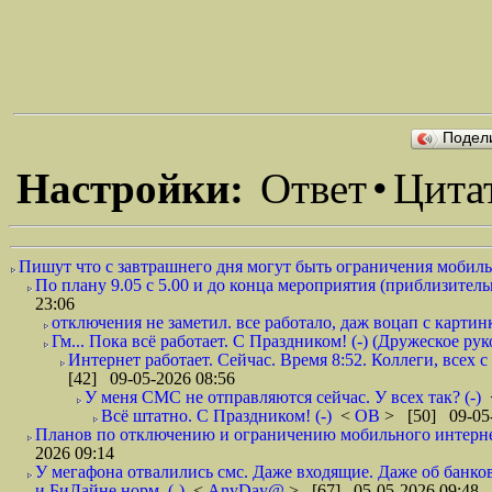
Подел
Настройки:
Ответ
•
Цита
Пишут что с завтрашнего дня могут быть ограничения мобильн
По плану 9.05 с 5.00 и до конца мероприятия (приблизительно
23:06
отключения не заметил. все работало, даж воцап с картинк
Гм... Пока всё работает. С Праздником! (-) (Дружеское ру
Интернет работает. Сейчас. Время 8:52. Коллеги, всех 
[42] 09-05-2026 08:56
У меня СМС не отправляются сейчас. У всех так? (-)
Всё штатно. С Праздником! (-)
<
ОВ
> [50] 09-05-
Планов по отключению и ограничению мобильного интернет
2026 09:14
У мегафона отвалились смс. Даже входящие. Даже об банков
и БиЛайне норм. (-)
<
AnyDay@
> [67] 05-05-2026 09:48