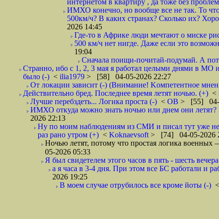
интернетом в квартиру , да тоже без проблем,
ИМХО конечно, но вообще все не так. То что
500км/ч? В каких странах? Сколько их? Хорош
2026 14:45
Где-то в Африке люди мечтают о миске рис
500 км/ч нет нигде. Даже если это возможн
19:04
Сначала поищи-почитай-подумай. А пот
Странно, ибо с 1, 2, 3 мая я работал целыми днями в МО 
было (-)
<
ilia1979
> [58] 04-05-2026 22:27
От локации зависит (-) (Внимание! Kомпетентное мнен
Действительно бред. Последнее время летят ночью. (+)
<
Лучше перебздеть... Логика проста (-)
<
ОВ
> [55] 04-
ИМХО откуда можно знать ночью или днем они летят? В
2026 22:13
Ну по моим наблюдениям из СМИ и писал тут уже не
раз рано утром (+)
<
Koknaevsoft
> [74] 04-05-2026 
Ночью летят, потому что простая логика вое
05-2026 05:33
Я был свидетелем этого часов в пять - шесть вечера 
а я часа в 3-4 дня. При этом все БС работали и р
2026 19:25
В моем случае отрубилось все кроме йоты (-)