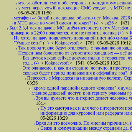
мтс заработали смс в обе стороны. по-видимому решили
у меги через vowifi исходящие СМС уходят... у МТС нет.
05-05-2026 11:50
мегафон -> билайн смс дошла, обратно нет. Москва, 2026 г
в МТС даже по vowifi смски не ходят?! (-)
<
ag26
> [43] 
Был 2,3,4 мая на даче в МО, днём интернета нет у Мегафона
примерно в 22:00 появляется, мне не понятна логика (+)
<
K
Не хотел на дачу подключать проводной инет ибо симка Б
"Умные сети" (+)
<
Koknaevsoft
> [76] 05-05-2026 10:12
Так провод также будут отключать, с такими же оправд
Нехрен нам баловство от супостатов западных — всё да
Без шуток качаю сейчас документалки с торрентов, чт
год... (-)
<
Koknaevsoft
> [54] 05-05-2026 13:21
Это ожидаемо, и как ни странно, логично, я просто ре
сколько будет период привыкания к оффлайну, год?, б
Пересесть с Мерседеса на инвалидную коляску Серп
03:36
"кроме одной паранойи одного человека" я думаю
главное дешевый доступ к интернету рядовым гр
Зря вы думаете что интернет делает человека у
18:14
Ну это смотря как и для чего интернетом поль
информацию для курсовой или реферата или 
05-2026 18:29
Вряд ли это возможно. По многим причинам. 
Связи и коммуникации между странами да, бе