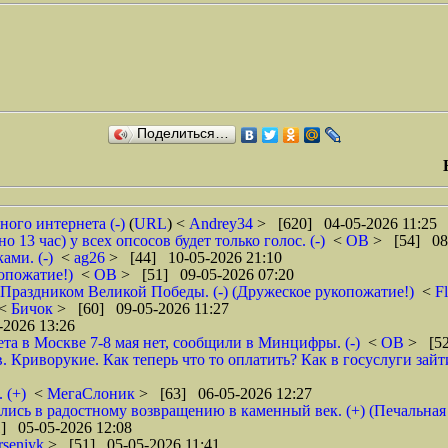
Поделиться…
ого интернета (-)
(
URL
) <
Andrey34
> [620] 04-05-2026 11:25
 13 час) у всех опсосов будет только голос. (-)
<
ОВ
> [54] 08
ами. (-)
<
ag26
> [44] 10-05-2026 21:10
копожатие!)
<
ОВ
> [51] 09-05-2026 07:20
с Праздником Великой Победы. (-) (Дружеское рукопожатие!)
<
F
<
Бичок
> [60] 09-05-2026 11:27
2026 13:26
а в Москве 7-8 мая нет, сообщили в Минцифры. (-)
<
ОВ
> [52
. Криворукие. Как теперь что то оплатить? Как в госуслуги зай
 (+)
<
МегаСлоник
> [63] 06-05-2026 12:27
лись в радостному возвращению в каменный век. (+) (Печальная
] 05-05-2026 12:08
rseniyk
> [51] 05-05-2026 11:41