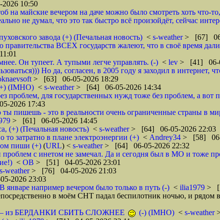
-2026 10:50
б на майские вечером на даче можно было смотреть хоть что-то, ш
еально не думал, что это так быстро всё произойдёт, сейчас инте
уховского завода (+) (Печальная новость)
<
s-weather
> [67] 06
ю правительства ВСЕХ государств жалеют, что в своё время дали
11:01
мнее. Он тупеет. А тупыми легче управлять. (-)
<
lev
> [41] 06-
ьзоваться))) Но да, согласен, в 2005 году я заходил в интернет
knaevsoft
> [63] 06-05-2026 18:29
(+) (IMHO)
<
s-weather
> [64] 06-05-2026 14:34
з проблем, для государственных нужд тоже без проблем, а вот пр
05-2026 17:43
 ты пишешь - это в реальности очень ограниченные страны в ми
1979
> [61] 06-05-2026 14:45
а, (+) (Печальная новость)
<
s-weather
> [64] 06-05-2026 22:03
о то затратно в плане электроэнергии (+)
<
Andrey34
> [58] 06-
ом пиши (+)
(
URL
) <
s-weather
> [64] 06-05-2026 22:32
и проблем с инетом не замечал. Да и сегодня был в МО и тоже пр
ие!)
<
ОВ
> [51] 04-05-2026 23:01
s-weather
> [76] 04-05-2026 21:03
05-2026 23:03
 январе например вечером было только в путь (-)
<
ilia1979
> [
осредственно в моём СНТ падал беспилотник ночью, и рядом в 
нных — из БЕРДАНКИ СБИТЬ СЛОЖНЕЕ
(-) (IMHO)
<
s-weather