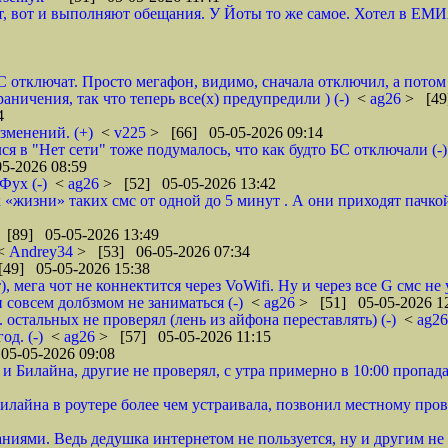
т, вот и выполняют обещания. У Йоты то же самое. Хотел в ЕМИ
тключат. Просто мегафон, видимо, сначала отключил, а потом у
аничения, так что теперь все(х) предупредили ) (-)
<
ag26
> [49
4
зменений. (+)
<
v225
> [66] 05-05-2026 09:14
ся в "Нет сети" тоже подумалось, что как будто БС отключали (-)
5-2026 08:59
Фух (-)
<
ag26
> [52] 05-05-2026 13:42
к «жизни» таких смс от одной до 5 минут . А они приходят пачкой
 [89] 05-05-2026 13:49
<
Andrey34
> [53] 06-05-2026 07:34
49] 05-05-2026 15:38
, мега чот не коннектится через VoWifi. Ну и через все G смс не 
 совсем долбзмом не заниматься (-)
<
ag26
> [51] 05-05-2026 1
 остальных не проверял (лень из айфона переставлять) (-)
<
ag2
од. (-)
<
ag26
> [57] 05-05-2026 11:15
05-05-2026 09:08
и Билайна, другие не проверял, с утра примерно в 10:00 пропада
илайна в роутере более чем устраивала, позвонил местному пров
аниями. Ведь дедушка интернетом не пользуется, ну и другим не