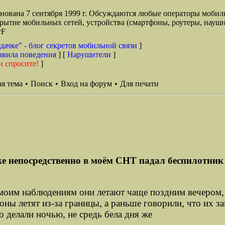
снована 7 сентября 1999 г. Обсуждаются любые операторы мобил
окрытие мобильных сетей, устройства (смартфоны, роутеры, наушн
rF
дачке" - блог секретов мобильной связи
]
авила поведения
] [
Нарушители
]
и спросите!
]
я тема
•
Поиск
•
Вход на форум
•
Для печати
 непосредственно в моём СНТ падал беспилотник н
моим наблюдениям они летают чаще поздним вечером, н
роны летят из-за границы, а раньше говорили, что их з
о делали ночью, не средь бела дня же