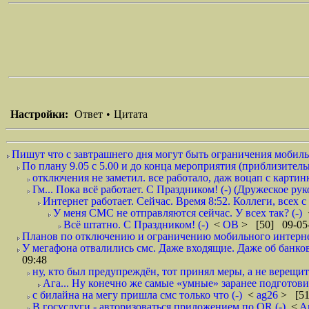
Настройки:
Ответ
•
Цитата
Пишут что с завтрашнего дня могут быть ограничения мобильн
По плану 9.05 с 5.00 и до конца мероприятия (приблизительно
отключения не заметил. все работало, даж воцап с картинк
Гм... Пока всё работает. С Праздником! (-) (Дружеское ру
Интернет работает. Сейчас. Время 8:52. Коллеги, всех 
У меня СМС не отправляются сейчас. У всех так? (-)
Всё штатно. С Праздником! (-)
<
ОВ
> [50] 09-05-
Планов по отключению и ограничению мобильного интернет
У мегафона отвалились смс. Даже входящие. Даже об банков
09:48
ну, кто был предупреждён, тот принял меры, а не верещит.
Ага... Ну конечно же самые «умные» заранее подготови
с билайна на мегу пришла смс только что (-)
<
ag26
> [51
В госуслуги - авторизоваться приложением по QR (-)
<
A