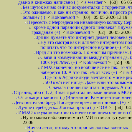
давно в книжках написано (-)
<
s-weather
> [60] 05-05
Без шуток качаю сейчас документалки с торрентов, что
Это ожидаемо, и как ни странно, логично, я просто р
больше? (-)
<
Koknaevsoft
> [60] 05-05-2026 13:19
Пересесть с Мерседеса на инвалидную коляску Серп
"кроме одной паранойи одного человека" я дума
гражданам (+)
<
Koknaevsoft
> [62] 06-05-2026 
Зря вы думаете что интернет делает человека у
Ну это смотря как и для чего интернетом пол
почитать что-то интересное научное (+)
<
Ko
Вряд ли это возможно. По многим причинам. 
Связи и коммуникации между странами да, бе
100к Руб./Мес. (+)
<
Koknaevsoft
> [55] 06-
ИМХО конечно, но вообще все не так. То что
наберется 10. А это так 5% от всех (+)
<
ilia
Где-то в Африке люди мечтают о миске рис
500 км/ч нет нигде. Даже если это возможн
Сначала поищи-почитай-подумай. А пот
Странно, ибо с 1, 2, 3 мая я работал целыми днями в МО 
От локации зависит (-) (Внимание! Kомпетентное мнен
Действительно бред. Последнее время летят ночью. (+)
<
Лучше перебздеть... Логика проста (-)
<
ОВ
> [54] 04-
ИМХО откуда можно знать ночью или днем они летят? В
Ну по моим наблюдениям из СМИ и писал тут уже неп
23:06
Ночью летят, потому что простая логика вое