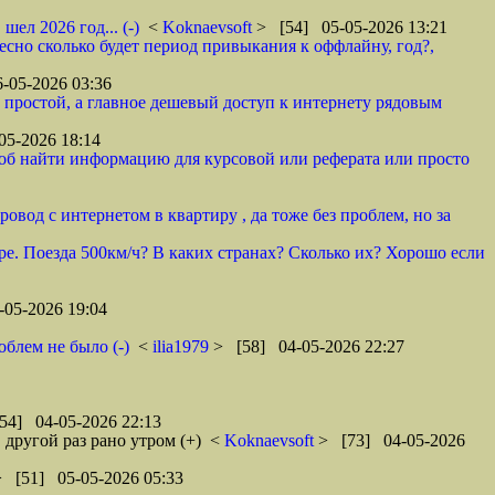
ел 2026 год... (-)
<
Koknaevsoft
> [54] 05-05-2026 13:21
ресно сколько будет период привыкания к оффлайну, год?,
-05-2026 03:36
 простой, а главное дешевый доступ к интернету рядовым
05-2026 18:14
, чтоб найти информацию для курсовой или реферата или просто
овод с интернетом в квартиру , да тоже без проблем, но за
ре. Поезда 500км/ч? В каких странах? Сколько их? Хорошо если
05-2026 19:04
облем не было (-)
<
ilia1979
> [58] 04-05-2026 22:27
54] 04-05-2026 22:13
другой раз рано утром (+)
<
Koknaevsoft
> [73] 04-05-2026
> [51] 05-05-2026 05:33