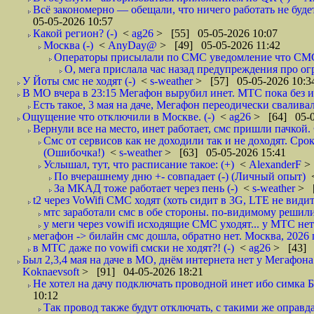
Всё закономерно — обещали, что ничего работать не буде
05-05-2026 10:57
Какой регион? (-)
<
ag26
> [55] 05-05-2026 10:07
Москва (-)
<
AnyDay@
> [49] 05-05-2026 11:42
Операторы присылали по СМС уведомление что СМС о
О, мега прислала час назад предупреждения про огр
У Йоты смс не ходят (-)
<
s-weather
> [57] 05-05-2026 10:3
В МО вчера в 23:15 Мегафон вырубил инет. МТС пока без и
Есть такое, 3 мая на даче, Мегафон переодически сваливал
Ощущение что отключили в Москве. (-)
<
ag26
> [64] 05-0
Вернули все на место, инет работает, смс пришли пачкой. 
Смс от сервисов как не доходили так и не доходят. Сро
(Ошибочка!)
<
s-weather
> [63] 05-05-2026 15:41
Услышал, тут, что расписание такое: (+)
<
AlexanderF
>
По вчерашнему дню +- совпадает (-) (Личный опыт)
За МКАД тоже работает через пень (-)
<
s-weather
> [
t2 через VoWifi СМС ходят (хоть сидит в 3G, LTE не видит)
мтс заработали смс в обе стороны. по-видимому решили
у меги через vowifi исходящие СМС уходят... у МТС нет.
мегафон -> билайн смс дошла, обратно нет. Москва, 2026 г
в МТС даже по vowifi смски не ходят?! (-)
<
ag26
> [43] 
Был 2,3,4 мая на даче в МО, днём интернета нет у Мегафона 
Koknaevsoft
> [91] 04-05-2026 18:21
Не хотел на дачу подключать проводной инет ибо симка Б
10:12
Так провод также будут отключать, с такими же оправд