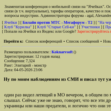
Знаменитая конференция о мобильной связи на "Ячейках". О
связи (в т.ч. виртуальные), тарифы операторов, качество и п
вопросы индустрии. Администраторы форума - agal, Alexande
[
Ячейки
] [
Билайн против МТС - Мегафорум - T2
]
[
"На чер
[
Клуб "Курилка"
] [
Клуб "Старые Сell-ки"
] [
Участники
] [
Пр
[ Попали на Ячейки из Яндекс или Google?
Зарегистрируйтесь 
Перейти к:
Список конференций
•
Список сообщений
•
Нова
Размещено пользователем :
Koknaevsoft
()
Зарегистрирован: 12 годов назад
Сообщения: 7,324
Ранг: Элитарий - монстр
Дата: 04-05-2026 23:06
Ну по моим наблюдениям из СМИ и писал тут уже
один раз видел летящий в МО вечером, в общем по 
слышал. Сейчас уже не знаю, говорят, что все эти д
украинцы или наши предатели, и логично что они эт