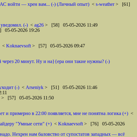
АС войти — хрен вам... (-) (Личный опыт)
<
s-weather
> [61]
ведомил. (-)
<
ag26
> [58] 05-05-2026 11:49
] 05-05-2026 19:26
<
Koknaevsoft
> [57] 05-05-2026 09:47
 через 20 минут. Ну и на}{ера они такие нужны? (-)
уходит (-)
<
Arseniyk
> [51] 05-05-2026 11:46
2:11
6
> [57] 05-05-2026 11:50
ет и примерно в 22:00 появляется, мне не понятна логика (+)
<
айдеру "Умные сети" (+)
<
Koknaevsoft
> [76] 05-05-2026
 надо. Нехрен нам баловство от супостатов западных — всё