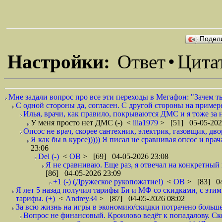
Подел
Настройки:
Ответ
•
Цита
Мне задали вопрос про все эти переходы в Мегафон: "Зачем т
С одной стороны да, согласен. С другой стороны на пример
Илья, врачи, как правило, покрываются ДМС и я тоже за
У меня просто нет ДМС (-)
<
ilia1979
> [51] 05-05-202
Опсос не врач, скорее сантехник, электрик, газовщик, двор
Я как бы в курсе))))) Я писал не сравнивая опсос и врач
23:06
Del (-)
<
ОВ
> [69] 04-05-2026 23:08
Я не сравниваю. Еще раз, я отвечал на конкретны
[86] 04-05-2026 23:09
+1 (-) (Дружеское рукопожатие!)
<
ОВ
> [83] 04
Я лет 5 назад получил тарифы Би и МФ со скидками, с эти
тарифы. (+)
<
Andrey34
> [87] 04-05-2026 08:02
За всю жизнь на игры в экономию/скидки потрачено больше,
Вопрос не финансовый. Кроилово ведёт к попадалову. Ско