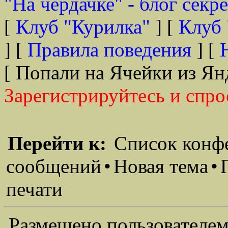
"На чердачке" - блог секр
[
Клуб "Курилка"
] [
Клуб 
] [
Правила поведения
] [
[ Попали на Ячейки из Ян
Зарегистрируйтесь и спро
Перейти к:
Список конф
сообщений
•
Новая тема
•
печати
Размещено пользователем