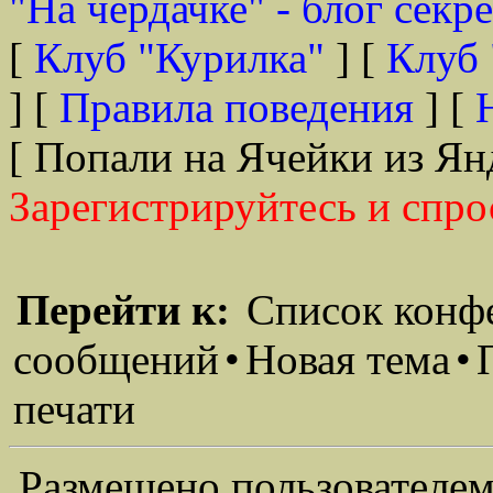
"На чердачке" - блог секр
[
Клуб "Курилка"
] [
Клуб 
] [
Правила поведения
] [
[ Попали на Ячейки из Ян
Зарегистрируйтесь и спро
Перейти к:
Список конф
сообщений
•
Новая тема
•
печати
Размещено пользователем