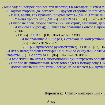
Мне задали вопрос про все эти переходы в Мегафон: "Зачем т
С одной стороны да, согласен. С другой стороны на пример
Илья, врачи, как правило, покрываются ДМС и я тоже за
У меня просто нет ДМС (-)
<
ilia1979
> [51] 05-05-202
Опсос не врач, скорее сантехник, электрик, газовщик, двор
Я как бы в курсе))))) Я писал не сравнивая опсос и врач
23:06
Del (-)
<
ОВ
> [68] 04-05-2026 23:08
Я не сравниваю. Еще раз, я отвечал на конкретны
[86] 04-05-2026 23:09
+1 (-) (Дружеское рукопожатие!)
<
ОВ
> [83] 04
Я лет 5 назад получил тарифы Би и МФ со скидками, с эти
тарифы. (+)
<
Andrey34
> [86] 04-05-2026 08:02
За всю жизнь на игры в экономию/скидки потрачено больше,
Вопрос не финансовый. Кроилово ведёт к попадалову. Ско
дополнительный приятный бонус, не более чем (-) (Дружес
Перейти к:
Список конференций
•
Array