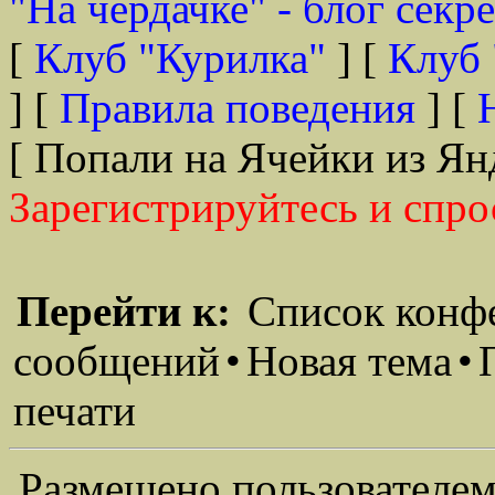
"На чердачке" - блог секр
[
Клуб "Курилка"
] [
Клуб 
] [
Правила поведения
] [
[ Попали на Ячейки из Ян
Зарегистрируйтесь и спро
Перейти к:
Список конф
сообщений
•
Новая тема
•
печати
Размещено пользователем