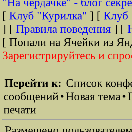
"На чердачке" - блог секр
[
Клуб "Курилка"
] [
Клуб 
] [
Правила поведения
] [
[ Попали на Ячейки из Ян
Зарегистрируйтесь и спро
Перейти к:
Список конф
сообщений
•
Новая тема
•
печати
Размещено пользователем