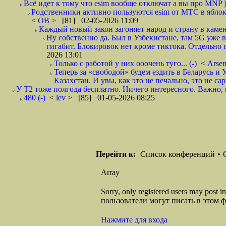
Всё идет к тому что esim вообще отключат а вы про MNP )
Родственники активно пользуются esim от МТС в яблок
<
ОВ
> [81] 02-05-2026 11:09
Каждый новый закон загоняет народ и страну в каме
Ну собственно да. Был в Узбекистане, там 5G уже в
гигабит. Блокировок нет кроме тиктока. Отдельно
2026 13:01
Только с работой у них ооочень туго... (-)
<
Arse
Теперь за «свободой» будем ездить в Беларусь и
Казахстан. И увы, как это не печально, это не сар
У Т2 тоже полгода бесплатно. Ничего интересного. Важно, к
480 (-)
<
lev
> [85] 01-05-2026 08:25
Перейти к:
Список конференций
•
Array
Sorry, only registered users may post
пользователи могут писать в этом 
Нажмите для входа