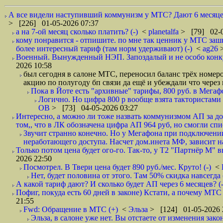
А все видели наступивший коммунизм у МТС? Дают 6 месяцев 
> [226] 01-05-2026 07:37
а на 7-ой месяц сколько платить? (-)
<
planetalfa
> [79] 02-0
кому понравится - отпишите. по мне так ценник у МТС зашк
более интересный тариф (там норм удерживают) (-)
<
ag26
Военный. Вынужденный НЭП. Запоздалый и не особо конкур
2026 10:58
был сегодня в салоне МТС, переносил баланс трёх номеро
акцию по полугоду бп связи да ещё и убеждали что чере
Пока в Йоте есть "архивные" тарифы, 800 руб. в Мегаф
Логично. Но цифра 800 р вообще взята тактористами с
ОВ
> [73] 04-05-2026 03:27
Интересно, а можно ли тоже назвать коммунизмом АП за до
том,, что в ЛК обозначена цифра АП 964 руб, но смогли спи
Звучит странно конечно. Но у Мегафона при подключени
неработающего доступа. Насчет дом.инета МФ, зависит на
Только потом цена будет ого-го. Так-то, у Т2 "Партнёр М" вы
2026 22:50
Посмотрел. В Твери цена будет 890 руб./мес. Круто! (-)
<
Нет, будет половина от этого. Там 50% скидка навсегда (
А какой тариф дают? И сколько будет АП через 6 месяцев? (
Пофиг, покуда есть 60 дней в законе) Кстати, а почему МТС 
21:55
Fwd: Обращение в МТС (+)
<
Эльза
> [124] 01-05-2026 
Эльза, в салоне уже нет. Вы отстаете от изменения закон