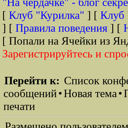
"На чердачке" - блог секр
[
Клуб "Курилка"
] [
Клуб 
] [
Правила поведения
] [
[ Попали на Ячейки из Ян
Зарегистрируйтесь и спро
Перейти к:
Список конф
сообщений
•
Новая тема
•
печати
Размещено пользователем