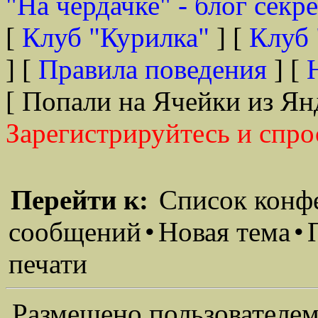
"На чердачке" - блог секр
[
Клуб "Курилка"
] [
Клуб 
] [
Правила поведения
] [
[ Попали на Ячейки из Ян
Зарегистрируйтесь и спро
Перейти к:
Список конф
сообщений
•
Новая тема
•
печати
Размещено пользователем