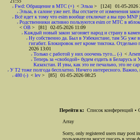
21:55
Fwd: Обращение в МТС (+)
<
Эльза
> [124] 01-05-2026 
Эльза, в салоне уже нет. Вы отстаете от изменения закон
Всё идет к тому что esim вообще отключат а вы про MNP )
Родственники активно пользуются esim от МТС в яблок
<
ОВ
> [81] 02-05-2026 11:09
Каждый новый закон загоняет народ и страну в каме
Ну собственно да. Был в Узбекистане, там 5G уже в
гигабит. Блокировок нет кроме тиктока. Отдельно
2026 13:01
Только с работой у них ооочень туго... (-)
<
Arse
Теперь за «свободой» будем ездить в Беларусь и
Казахстан. И увы, как это не печально, это не сар
У Т2 тоже полгода бесплатно. Ничего интересного. Важно, к
480 (-)
<
lev
> [85] 01-05-2026 08:25
Перейти к:
Список конференций
•
Array
Sorry, only registered users may post
пользователи могут писать в этом 