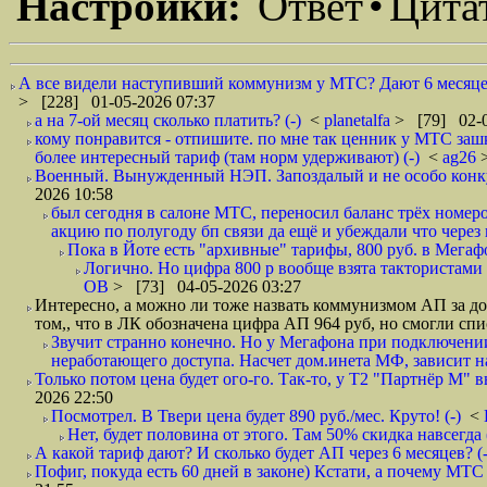
Настройки:
Ответ
•
Цита
А все видели наступивший коммунизм у МТС? Дают 6 месяцев 
> [228] 01-05-2026 07:37
а на 7-ой месяц сколько платить? (-)
<
planetalfa
> [79] 02-0
кому понравится - отпишите. по мне так ценник у МТС зашк
более интересный тариф (там норм удерживают) (-)
<
ag26
Военный. Вынужденный НЭП. Запоздалый и не особо конкур
2026 10:58
был сегодня в салоне МТС, переносил баланс трёх номеро
акцию по полугоду бп связи да ещё и убеждали что через
Пока в Йоте есть "архивные" тарифы, 800 руб. в Мегаф
Логично. Но цифра 800 р вообще взята тактористами с
ОВ
> [73] 04-05-2026 03:27
Интересно, а можно ли тоже назвать коммунизмом АП за до
том,, что в ЛК обозначена цифра АП 964 руб, но смогли спи
Звучит странно конечно. Но у Мегафона при подключени
неработающего доступа. Насчет дом.инета МФ, зависит на
Только потом цена будет ого-го. Так-то, у Т2 "Партнёр М" вы
2026 22:50
Посмотрел. В Твери цена будет 890 руб./мес. Круто! (-)
<
Нет, будет половина от этого. Там 50% скидка навсегда (
А какой тариф дают? И сколько будет АП через 6 месяцев? (
Пофиг, покуда есть 60 дней в законе) Кстати, а почему МТС 