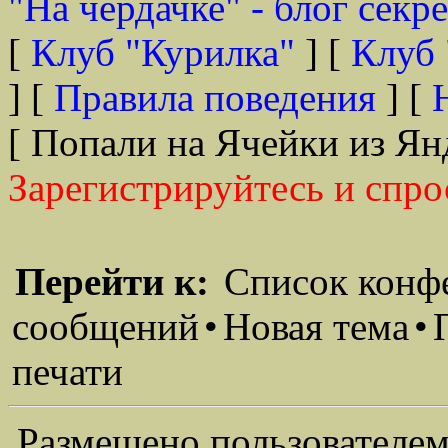
"На чердачке" - блог секр
[
Клуб "Курилка"
] [
Клуб 
] [
Правила поведения
] [
[ Попали на Ячейки из Ян
Зарегистрируйтесь и спро
Перейти к:
Список конф
сообщений
•
Новая тема
•
печати
Размещено пользователем