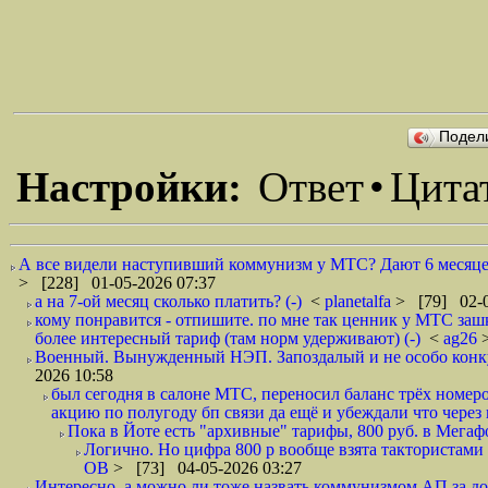
Подел
Настройки:
Ответ
•
Цита
А все видели наступивший коммунизм у МТС? Дают 6 месяцев 
> [228] 01-05-2026 07:37
а на 7-ой месяц сколько платить? (-)
<
planetalfa
> [79] 02-0
кому понравится - отпишите. по мне так ценник у МТС зашк
более интересный тариф (там норм удерживают) (-)
<
ag26
Военный. Вынужденный НЭП. Запоздалый и не особо конкур
2026 10:58
был сегодня в салоне МТС, переносил баланс трёх номеро
акцию по полугоду бп связи да ещё и убеждали что через
Пока в Йоте есть "архивные" тарифы, 800 руб. в Мегаф
Логично. Но цифра 800 р вообще взята тактористами с
ОВ
> [73] 04-05-2026 03:27
Интересно, а можно ли тоже назвать коммунизмом АП за до