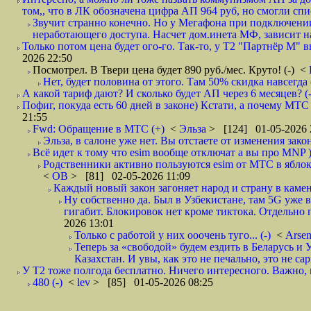
том,, что в ЛК обозначена цифра АП 964 руб, но смогли спи
Звучит странно конечно. Но у Мегафона при подключени
неработающего доступа. Насчет дом.инета МФ, зависит на
Только потом цена будет ого-го. Так-то, у Т2 "Партнёр М" вы
2026 22:50
Посмотрел. В Твери цена будет 890 руб./мес. Круто! (-)
<
Нет, будет половина от этого. Там 50% скидка навсегда (
А какой тариф дают? И сколько будет АП через 6 месяцев? (
Пофиг, покуда есть 60 дней в законе) Кстати, а почему МТС 
21:55
Fwd: Обращение в МТС (+)
<
Эльза
> [124] 01-05-2026 
Эльза, в салоне уже нет. Вы отстаете от изменения закон
Всё идет к тому что esim вообще отключат а вы про MNP )
Родственники активно пользуются esim от МТС в яблок
<
ОВ
> [81] 02-05-2026 11:09
Каждый новый закон загоняет народ и страну в каме
Ну собственно да. Был в Узбекистане, там 5G уже в
гигабит. Блокировок нет кроме тиктока. Отдельно
2026 13:01
Только с работой у них ооочень туго... (-)
<
Arse
Теперь за «свободой» будем ездить в Беларусь и
Казахстан. И увы, как это не печально, это не сар
У Т2 тоже полгода бесплатно. Ничего интересного. Важно, к
480 (-)
<
lev
> [85] 01-05-2026 08:25