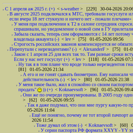
С 1 апреля аж 2025 г. (+)
<
s-weather
> [229] 30-04-2026 20:0
В августе 2025 подключался к МТС, требовали госуслуги и
если вчера 18 лет стукнуло и ничего нет - пожали плечами» 
У меня при подключении к Т2 в салоне сотрудник спроси
спрашивали, но уведомление о новой сим в ГУ прилетали
Забыла сказать, теперь сим оформляются с 14 лет потому
владельца аккаунта (-)
<
lev
> [75] 01-05-2026 09:56
Строгость российских законов компенсируется не обязате
Перепутали с нерезидентами? (-)
<
AlexanderF
> [75] 01-0
Закон с 1 апреля 25 для всех так то. Там разные сроки в
Если у нас нет госуслуг (+)
<
lev
> [118] 01-05-2026 07:
Ну так я в том плане что вроде только нерезидентов гн
[81] 01-05-2026 21:34
А его и не гонят сдавать биометрию. Ему написали чт
действительность (-)
<
lev
> [80] 01-05-2026 21:38
У меня такое было, жил я спокойно со своим паспортом
продать"
)) (+)
<
Koknaevsoft
> [96] 01-05-2026 09:
Они же по очереди пронумерованы. В 2005 году одни н
> [62] 01-05-2026 09:55
Так я даже подумал, что они мне пургу какую-то пр
05-2026 11:04
Ещё не понягно, почему не тот второй пачпорт а
2026 11:54
Тоже думал об этом (-)
<
Koknaevsoft
> [60] 0
У серии паспорта РФ формата XXYY - YY это 