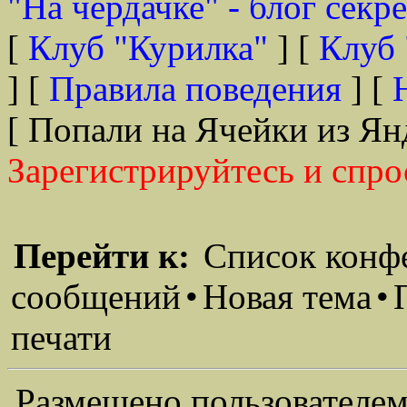
"На чердачке" - блог секр
[
Клуб "Курилка"
] [
Клуб 
] [
Правила поведения
] [
[ Попали на Ячейки из Ян
Зарегистрируйтесь и спро
Перейти к:
Список конф
сообщений
•
Новая тема
•
печати
Размещено пользователем