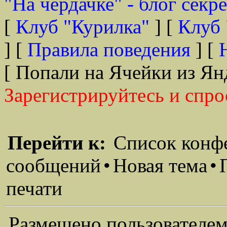
"На чердачке" - блог секр
[
Клуб "Курилка"
] [
Клуб 
] [
Правила поведения
] [
[ Попали на Ячейки из Ян
Зарегистрируйтесь и спро
Перейти к:
Список конф
сообщений
•
Новая тема
•
печати
Размещено пользователем