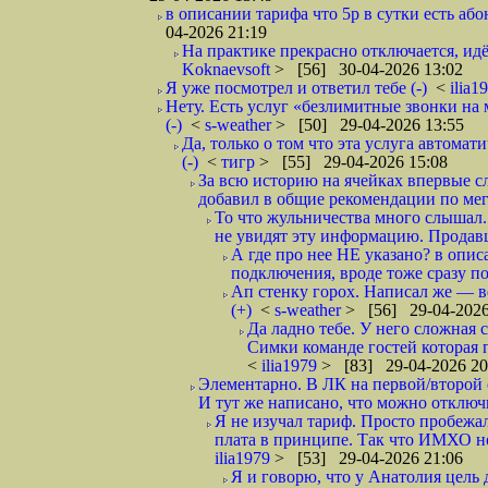
в описании тарифа что 5р в сутки есть абон
04-2026 21:19
На практике прекрасно отключается, идё
Koknaevsoft
> [56] 30-04-2026 13:02
Я уже посмотрел и ответил тебе (-)
<
ilia1
Нету. Есть услуг «безлимитные звонки на 
(-)
<
s-weather
> [50] 29-04-2026 13:55
Да, только о том что эта услуга автома
(-)
<
тигр
> [55] 29-04-2026 15:08
За всю историю на ячейках впервые с
добавил в общие рекомендации по мега
То что жульничества много слышал. 
не увидят эту информацию. Продавцы
А где про нее НЕ указано? в описа
подключения, вроде тоже сразу по
Ап стенку горох. Написал же —
(+)
<
s-weather
> [56] 29-04-2026
Да ладно тебе. У него сложная 
Симки команде гостей которая п
<
ilia1979
> [83] 29-04-2026 20
Элементарно. В ЛК на первой/второй 
И тут же написано, что можно отключи
Я не изучал тариф. Просто пробежал
плата в принципе. Так что ИМХО нор
ilia1979
> [53] 29-04-2026 21:06
Я и говорю, что у Анатолия цель 