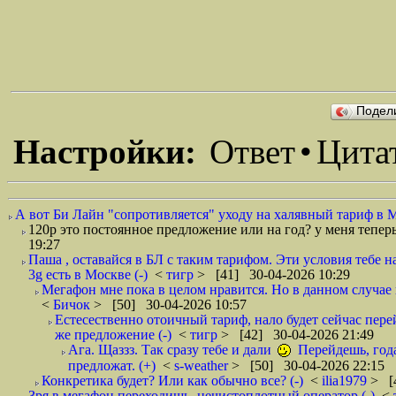
Подел
Настройки:
Ответ
•
Цита
А вот Би Лайн "сопротивляется" уходу на халявный тариф в 
120р это постоянное предложение или на год? у меня тепер
19:27
Паша , оставайся в БЛ с таким тарифом. Эти условия тебе 
3g есть в Москве (-)
<
тигр
> [41] 30-04-2026 10:29
Мегафон мне пока в целом нравится. Но в данном случае
<
Бичок
> [50] 30-04-2026 10:57
Естесественно отоичный тариф, нало будет сейчас перей
же предложение (-)
<
тигр
> [42] 30-04-2026 21:49
Ага. Щаззз. Так сразу тебе и дали
Перейдешь, года 
предложат. (+)
<
s-weather
> [50] 30-04-2026 22:15
Конкретика будет? Или как обычно все? (-)
<
ilia1979
> [
Зря в мегафон переходишь, нечистоплотный оператор (-)
<