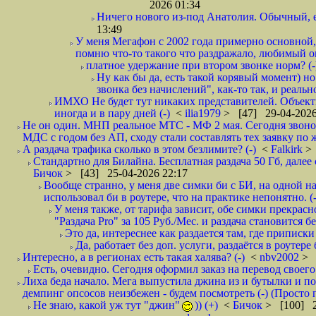
2026 01:34
Ничего нового из-под Анатолия. Обычный, 
13:49
У меня Мегафон с 2002 года примерно основной,
помню что-то такого что раздражало, любимый опе
платное удержание при втором звонке норм? (-
Ну как бы да, есть такой корявый момент) но
звонка без начислений", как-то так, и реальн
ИМХО Не будет тут никаких представителей. Объектив
иногда и в пару дней (-)
<
ilia1979
> [47] 29-04-2026
Не он один. МНП реальное МТС - МФ 2 мая. Сегодня звонок
МДС с годом без АП, сходу стали составлять тех заявку по 
А раздача трафика сколько в этом безлимите? (-)
<
Falkirk
>
Стандартно для Билайна. Бесплатная раздача 50 Гб, далее с
Бичок
> [43] 25-04-2026 22:17
Вообще странно, у меня две симки би с БИ, на одной нап
использовал би в роутере, что на практике непонятно. (-
У меня также, от тарифа зависит, обе симки прекрасно
"Раздача Pro" за 105 Руб./Мес. и раздача становится б
Это да, интереснее как раздается там, где приписки 
Да, работает без доп. услуги, раздаётся в роутере
Интересно, а в регионах есть такая халява? (-)
<
nbv2002
> 
Есть, очевидно. Сегодня оформил заказ на перевод своего
Лиха беда начало. Мега выпустила джина из и бутылки и пок
демпинг опсосов неизбежен - будем посмотреть (-) (Просто
Не знаю, какой уж тут "джин"
)) (+)
<
Бичок
> [100] 2