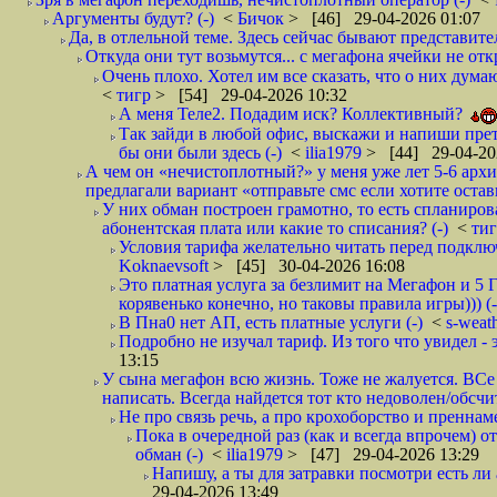
Аргументы будут? (-)
<
Бичок
> [46] 29-04-2026 01:07
Да, в отлельной теме. Здесь сейчас бывают представите
Откуда они тут возьмутся... с мегафона ячейки не о
Очень плохо. Хотел им все сказать, что о них дума
<
тигр
> [54] 29-04-2026 10:32
А меня Теле2. Подадим иск? Коллективный?
Так зайди в любой офис, выскажи и напиши прете
бы они были здесь (-)
<
ilia1979
> [44] 29-04-20
А чем он «нечистоплотный?» у меня уже лет 5-6 арх
предлагали вариант «отправьте смс если хотите остав
У них обман построен грамотно, то есть спланиров
абонентская плата или какие то списания? (-)
<
ти
Условия тарифа желательно читать перед подключ
Koknaevsoft
> [45] 30-04-2026 16:08
Это платная услуга за безлимит на Мегафон и 5 Г
корявенько конечно, но таковы правила игры))) (-
В Пна0 нет АП, есть платные услуги (-)
<
s-weat
Подробно не изучал тариф. Из того что увидел - э
13:15
У сына мегафон всю жизнь. Тоже не жалуется. ВСе
написать. Всегда найдется тот кто недоволен/обсчи
Не про связь речь, а про крохоборство и пренна
Пока в очередной раз (как и всегда впрочем) 
обман (-)
<
ilia1979
> [47] 29-04-2026 13:29
Напишу, а ты для затравки посмотри есть ли 
29-04-2026 13:49