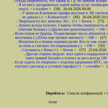
откуда уверенность, что тариф за 1 р. не заменят вскоре
Я не могу догадываться, какой набор услуг необходим
опыт)
<
s-weather
> [58] 26-04-2026 00:49
У меня на Ключевом тарифы вкусные в ЛК светилис
не давало (-)
<
Koknaevsoft
> [49] 26-04-2026 10:
Уверенности нет, конечно. Но... (+)
<
Бичок
> [75] 2
Думать всегда полезно. Главное чтобы уверенность н
ответим белым) (-) (Дружеское рукопожатие!)
<
ОВ
>
Всем отцом не будешь. Подавляющее число абонентов 
мелочевка (-) (Пока еще трезвое мнение!)
<
ОВ
> [47] 
Инертность и боязнь перемен рулят. Кто-то как спорт
за связь и считают это нормальным (-)
<
ОВ
> [50] 2
Соглашусь с Вами (+)
<
Бичок
> [57] 25-04-2026 
Другая сторона медали: знал одного порядочного
имел прямой Билайн и платил за него всегда 100 
Если судить по общению с отделом удержания МТС, они 
изучают (договор и условия тарифа) (+)
<
s-weather
> [
Перейти к:
Список конференций
•
Array