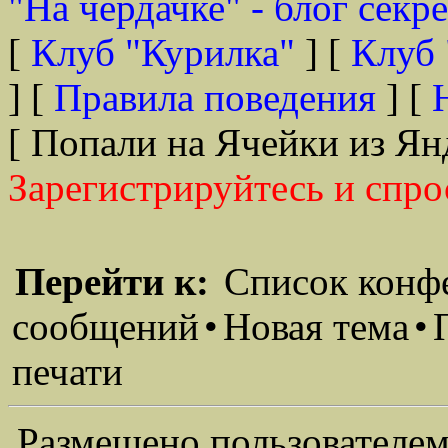
"На чердачке" - блог секр
[
Клуб "Курилка"
] [
Клуб 
] [
Правила поведения
] [
[ Попали на Ячейки из Ян
Зарегистрируйтесь и спро
Перейти к:
Список конф
сообщений
•
Новая тема
•
печати
Размещено пользователем