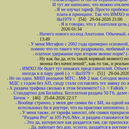
И тут же написано, что можно отключи
Я не изучал тариф. Просто пробежал
плата в принципе. Так что ИМХО нор
ilia1979
> [54] 29-04-2026 21:06
Я и говорю, что у Анатолия цель 
2026 01:34
Ничего нового из-под Анатолия. Обычный, 
13:49
У меня Мегафон с 2002 года примерно основной,
помню что-то такого что раздражало, любимый опе
платное удержание при втором звонке норм? (-
Ну как бы да, есть такой корявый момент) но
звонка без начислений", как-то так, и реаль
ИМХО Не будет тут никаких представителей. Объектив
иногда и в пару дней (-)
<
ilia1979
> [51] 29-04-2026
Не он один. МНП реальное МТС - МФ 2 мая. Сегодня звонок
МДС с годом без АП, сходу стали составлять тех заявку по 
А раздача трафика сколько в этом безлимите? (-)
<
Falkirk
>
Стандартно для Билайна. Бесплатная раздача 50 Гб, далее с
Бичок
> [46] 25-04-2026 22:17
Вообще странно, у меня две симки би с БИ, на одной нап
использовал би в роутере, что на практике непонятно. (-
У меня также, от тарифа зависит, обе симки прекрасно
"Раздача Pro" за 105 Руб./Мес. и раздача становится б
Это да, интереснее как раздается там, где приписки 
Да, работает без доп. услуги, раздаётся в роутере