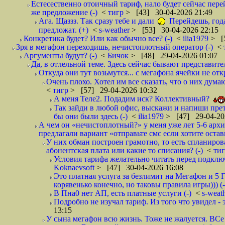
Естесественно отоичный тариф, нало будет сейчас перей
же предложение (-)
<
тигр
> [43] 30-04-2026 21:49
Ага. Щаззз. Так сразу тебе и дали
Перейдешь, года 
предложат. (+)
<
s-weather
> [53] 30-04-2026 22:15
Конкретика будет? Или как обычно все? (-)
<
ilia1979
> [
Зря в мегафон переходишь, нечистоплотный оператор (-)
<
Аргументы будут? (-)
<
Бичок
> [48] 29-04-2026 01:07
Да, в отлельной теме. Здесь сейчас бывают представите
Откуда они тут возьмутся... с мегафона ячейки не о
Очень плохо. Хотел им все сказать, что о них дума
<
тигр
> [57] 29-04-2026 10:32
А меня Теле2. Подадим иск? Коллективный?
Так зайди в любой офис, выскажи и напиши прете
бы они были здесь (-)
<
ilia1979
> [47] 29-04-20
А чем он «нечистоплотный?» у меня уже лет 5-6 арх
предлагали вариант «отправьте смс если хотите остав
У них обман построен грамотно, то есть спланиров
абонентская плата или какие то списания? (-)
<
ти
Условия тарифа желательно читать перед подключ
Koknaevsoft
> [47] 30-04-2026 16:08
Это платная услуга за безлимит на Мегафон и 5 Г
корявенько конечно, но таковы правила игры))) (-
В Пна0 нет АП, есть платные услуги (-)
<
s-weat
Подробно не изучал тариф. Из того что увидел - э
13:15
У сына мегафон всю жизнь. Тоже не жалуется. ВСе