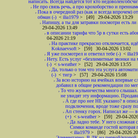
написать. Всегда найдется тот кто недоволен/обсчи
Не про связь речь, а про крохоборство и пренна
Пока в очередной раз (как и всегда впрочем) 
обман (-)
<
ilia1979
> [49] 29-04-2026 13:29
Напишу, а ты для затравки посмотри есть ли 
29-04-2026 13:49
в описании тарифа что 5р в сутки есть абон
04-2026 21:19
На практике прекрасно отключается, идё
Koknaevsoft
> [59] 30-04-2026 13:02
Я уже посмотрел и ответил тебе (-)
<
ilia1
Нету. Есть услуг «безлимитные звонки на 
(-)
<
s-weather
> [52] 29-04-2026 13:55
Да, только о том что эта услуга автома
(-)
<
тигр
> [57] 29-04-2026 15:08
За всю историю на ячейках впервые с
добавил в общие рекомендации по мега
То что жульничества много слышал. 
не увидят эту информацию. Продавцы
А где про нее НЕ указано? в описа
подключения, вроде тоже сразу по
Ап стенку горох. Написал же —
(+)
<
s-weather
> [59] 29-04-2026
Да ладно тебе. У него сложная 
Симки команде гостей которая п
<
ilia1979
> [86] 29-04-2026 20
Элементарно. В ЛК на первой/второй 