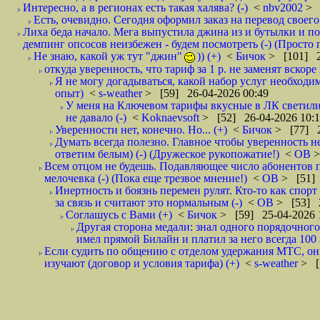
Интересно, а в регионах есть такая халява? (-)
<
nbv2002
> 
Есть, очевидно. Сегодня оформил заказ на перевод своего
Лиха беда начало. Мега выпустила джина из и бутылки и пок
демпинг опсосов неизбежен - будем посмотреть (-) (Просто
Не знаю, какой уж тут "джин"
)) (+)
<
Бичок
> [101] 2
откуда уверенность, что тариф за 1 р. не заменят вскоре
Я не могу догадываться, какой набор услуг необходим
опыт)
<
s-weather
> [59] 26-04-2026 00:49
У меня на Ключевом тарифы вкусные в ЛК светилис
не давало (-)
<
Koknaevsoft
> [52] 26-04-2026 10:
Уверенности нет, конечно. Но... (+)
<
Бичок
> [77] 2
Думать всегда полезно. Главное чтобы уверенность н
ответим белым) (-) (Дружеское рукопожатие!)
<
ОВ
>
Всем отцом не будешь. Подавляющее число абонентов 
мелочевка (-) (Пока еще трезвое мнение!)
<
ОВ
> [51] 
Инертность и боязнь перемен рулят. Кто-то как спорт
за связь и считают это нормальным (-)
<
ОВ
> [53] 2
Соглашусь с Вами (+)
<
Бичок
> [59] 25-04-2026 
Другая сторона медали: знал одного порядочного
имел прямой Билайн и платил за него всегда 100 
Если судить по общению с отделом удержания МТС, они 
изучают (договор и условия тарифа) (+)
<
s-weather
> [