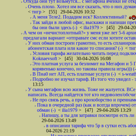
Откуда они тут возьмутся... с мегафона ячейки не о
Очень плохо. Хотел им все сказать, что о них дума
<
тигр
> [55] 29-04-2026 10:32
А меня Теле2. Подадим иск? Коллективный?
Так зайди в любой офис, выскажи и напиши прете
бы они были здесь (-)
<
ilia1979
> [45] 29-04-20
А чем он «нечистоплотный?» у меня уже лет 5-6 арх
предлагали вариант «отправьте смс если хотите остав
У них обман построен грамотно, то есть спланиров
абонентская плата или какие то списания? (-)
<
ти
Условия тарифа желательно читать перед подключ
Koknaevsoft
> [45] 30-04-2026 16:08
Это платная услуга за безлимит на Мегафон и 5 Г
корявенько конечно, но таковы правила игры))) (-
В Пна0 нет АП, есть платные услуги (-)
<
s-weat
Подробно не изучал тариф. Из того что увидел - э
13:15
У сына мегафон всю жизнь. Тоже не жалуется. ВСе
написать. Всегда найдется тот кто недоволен/обсчи
Не про связь речь, а про крохоборство и пренна
Пока в очередной раз (как и всегда впрочем) 
обман (-)
<
ilia1979
> [47] 29-04-2026 13:29
Напишу, а ты для затравки посмотри есть ли 
29-04-2026 13:49
в описании тарифа что 5р в сутки есть абон
04-2026 21:19
На практике прекрасно отключается, идё