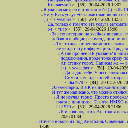
Koknaevsoft
> [58] 30-04-2026 13:02
Я уже посмотрел и ответил тебе (-)
<
ilia1
Нету. Есть услуг «безлимитные звонки на 
(-)
<
s-weather
> [50] 29-04-2026 13:55
Да, только о том что эта услуга автома
(-)
<
тигр
> [55] 29-04-2026 15:08
За всю историю на ячейках впервые с
добавил в общие рекомендации по мега
То что жульничества много слышал. 
не увидят эту информацию. Продавцы
А где про нее НЕ указано? в описа
подключения, вроде тоже сразу по
Ап стенку горох. Написал же —
(+)
<
s-weather
> [58] 29-04-2026
Да ладно тебе. У него сложная 
Симки команде гостей которая п
<
ilia1979
> [84] 29-04-2026 20
Элементарно. В ЛК на первой/второй 
И тут же написано, что можно отключи
Я не изучал тариф. Просто пробежал
плата в принципе. Так что ИМХО нор
ilia1979
> [53] 29-04-2026 21:06
Я и говорю, что у Анатолия цель 
2026 01:34
Ничего нового из-под Анатолия. Обычный, 
13:49