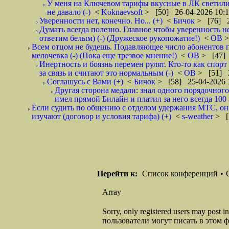
У меня на Ключевом тарифы вкусные в ЛК светилис
не давало (-)
<
Koknaevsoft
> [50] 26-04-2026 10:
Уверенности нет, конечно. Но... (+)
<
Бичок
> [76] 2
Думать всегда полезно. Главное чтобы уверенность н
ответим белым) (-) (Дружеское рукопожатие!)
<
ОВ
>
Всем отцом не будешь. Подавляющее число абонентов 
мелочевка (-) (Пока еще трезвое мнение!)
<
ОВ
> [47] 
Инертность и боязнь перемен рулят. Кто-то как спорт
за связь и считают это нормальным (-)
<
ОВ
> [51] 2
Соглашусь с Вами (+)
<
Бичок
> [58] 25-04-2026 
Другая сторона медали: знал одного порядочного
имел прямой Билайн и платил за него всегда 100 
Если судить по общению с отделом удержания МТС, они 
изучают (договор и условия тарифа) (+)
<
s-weather
> [
Перейти к:
Список конференций
•
Array
Sorry, only registered users may post
пользователи могут писать в этом 