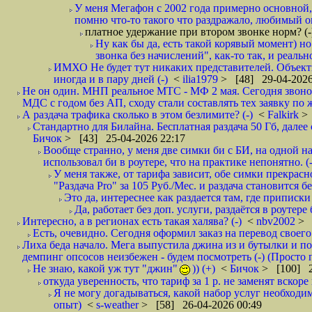
У меня Мегафон с 2002 года примерно основной,
помню что-то такого что раздражало, любимый опе
платное удержание при втором звонке норм? (
Ну как бы да, есть такой корявый момент) но
звонка без начислений", как-то так, и реальн
ИМХО Не будет тут никаких представителей. Объектив
иногда и в пару дней (-)
<
ilia1979
> [48] 29-04-2026
Не он один. МНП реальное МТС - МФ 2 мая. Сегодня звонок
МДС с годом без АП, сходу стали составлять тех заявку по 
А раздача трафика сколько в этом безлимите? (-)
<
Falkirk
>
Стандартно для Билайна. Бесплатная раздача 50 Гб, далее с
Бичок
> [43] 25-04-2026 22:17
Вообще странно, у меня две симки би с БИ, на одной нап
использовал би в роутере, что на практике непонятно. (-
У меня также, от тарифа зависит, обе симки прекрасно
"Раздача Pro" за 105 Руб./Мес. и раздача становится б
Это да, интереснее как раздается там, где приписки 
Да, работает без доп. услуги, раздаётся в роутере
Интересно, а в регионах есть такая халява? (-)
<
nbv2002
> 
Есть, очевидно. Сегодня оформил заказ на перевод своего
Лиха беда начало. Мега выпустила джина из и бутылки и пок
демпинг опсосов неизбежен - будем посмотреть (-) (Просто
Не знаю, какой уж тут "джин"
)) (+)
<
Бичок
> [100] 2
откуда уверенность, что тариф за 1 р. не заменят вскоре
Я не могу догадываться, какой набор услуг необходим
опыт)
<
s-weather
> [58] 26-04-2026 00:49