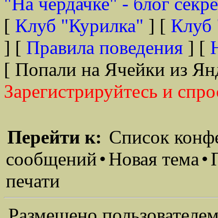
"На чердачке" - блог секр
[
Клуб "Курилка"
] [
Клуб 
] [
Правила поведения
] [
[ Попали на Ячейки из Ян
Зарегистрируйтесь и спро
Перейти к:
Список конф
сообщений
•
Новая тема
•
печати
Размещено пользователем