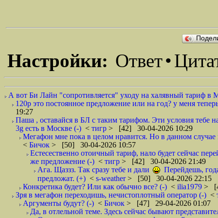
Подел
Настройки:
Ответ
•
Цита
А вот Би Лайн "сопротивляется" уходу на халявный тариф в 
120р это постоянное предложение или на год? у меня тепер
19:27
Паша , оставайся в БЛ с таким тарифом. Эти условия тебе 
3g есть в Москве (-)
<
тигр
> [42] 30-04-2026 10:29
Мегафон мне пока в целом нравится. Но в данном случае
<
Бичок
> [50] 30-04-2026 10:57
Естесественно отоичный тариф, нало будет сейчас перей
же предложение (-)
<
тигр
> [42] 30-04-2026 21:49
Ага. Щаззз. Так сразу тебе и дали
Перейдешь, года 
предложат. (+)
<
s-weather
> [50] 30-04-2026 22:15
Конкретика будет? Или как обычно все? (-)
<
ilia1979
> [
Зря в мегафон переходишь, нечистоплотный оператор (-)
<
Аргументы будут? (-)
<
Бичок
> [47] 29-04-2026 01:07
Да, в отлельной теме. Здесь сейчас бывают представите