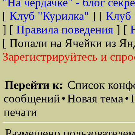
"На чердачке" - блог секр
[
Клуб "Курилка"
] [
Клуб 
] [
Правила поведения
] [
[ Попали на Ячейки из Ян
Зарегистрируйтесь и спро
Перейти к:
Список конф
сообщений
•
Новая тема
•
печати
Размещено пользователем