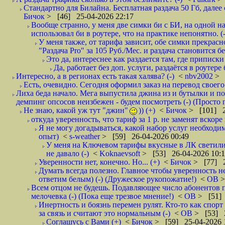
Стандартно для Билайна. Бесплатная раздача 50 Гб, далее с
Бичок
> [46] 25-04-2026 22:17
Вообще странно, у меня две симки би с БИ, на одной нап
использовал би в роутере, что на практике непонятно. (-
У меня также, от тарифа зависит, обе симки прекрасно
"Раздача Pro" за 105 Руб./Мес. и раздача становится б
Это да, интереснее как раздается там, где приписки 
Да, работает без доп. услуги, раздаётся в роутере
Интересно, а в регионах есть такая халява? (-)
<
nbv2002
> 
Есть, очевидно. Сегодня оформил заказ на перевод своего
Лиха беда начало. Мега выпустила джина из и бутылки и пок
демпинг опсосов неизбежен - будем посмотреть (-) (Просто
Не знаю, какой уж тут "джин"
)) (+)
<
Бичок
> [101] 2
откуда уверенность, что тариф за 1 р. не заменят вскоре
Я не могу догадываться, какой набор услуг необходим
опыт)
<
s-weather
> [59] 26-04-2026 00:49
У меня на Ключевом тарифы вкусные в ЛК светилис
не давало (-)
<
Koknaevsoft
> [53] 26-04-2026 10:
Уверенности нет, конечно. Но... (+)
<
Бичок
> [77] 2
Думать всегда полезно. Главное чтобы уверенность н
ответим белым) (-) (Дружеское рукопожатие!)
<
ОВ
>
Всем отцом не будешь. Подавляющее число абонентов 
мелочевка (-) (Пока еще трезвое мнение!)
<
ОВ
> [51] 
Инертность и боязнь перемен рулят. Кто-то как спорт
за связь и считают это нормальным (-)
<
ОВ
> [53] 2
Соглашусь с Вами (+)
<
Бичок
> [59] 25-04-2026 