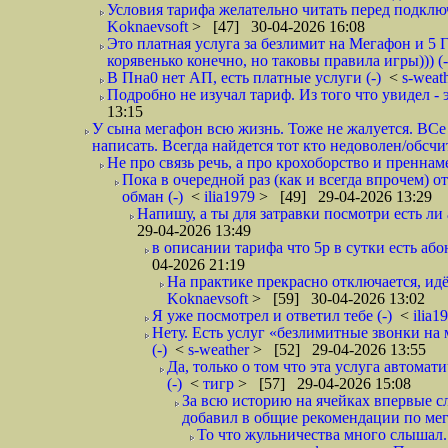
Условия тарифа желательно читать перед подключ
Koknaevsoft
> [47] 30-04-2026 16:08
Это платная услуга за безлимит на Мегафон и 5 Г
корявенько конечно, но таковы правила игры))) (-
В Пна0 нет АП, есть платные услуги (-)
<
s-weat
Подробно не изучал тариф. Из того что увидел - э
13:15
У сына мегафон всю жизнь. Тоже не жалуется. ВСе
написать. Всегда найдется тот кто недоволен/обсчи
Не про связь речь, а про крохоборство и пренна
Пока в очередной раз (как и всегда впрочем) 
обман (-)
<
ilia1979
> [49] 29-04-2026 13:29
Напишу, а ты для затравки посмотри есть ли 
29-04-2026 13:49
в описании тарифа что 5р в сутки есть абон
04-2026 21:19
На практике прекрасно отключается, идё
Koknaevsoft
> [59] 30-04-2026 13:02
Я уже посмотрел и ответил тебе (-)
<
ilia1
Нету. Есть услуг «безлимитные звонки на 
(-)
<
s-weather
> [52] 29-04-2026 13:55
Да, только о том что эта услуга автома
(-)
<
тигр
> [57] 29-04-2026 15:08
За всю историю на ячейках впервые с
добавил в общие рекомендации по мега
То что жульничества много слышал. 