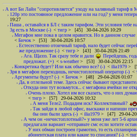
А вот Би Лайн "сопротивляется" уходу на халявный тариф в 
120р это постоянное предложение или на год? у меня тепер
19:27
Паша , оставайся в БЛ с таким тарифом. Эти условия тебе 
3g есть в Москве (-)
<
тигр
> [45] 30-04-2026 10:29
Мегафон мне пока в целом нравится. Но в данном случае
<
Бичок
> [53] 30-04-2026 10:57
Естесественно отоичный тариф, нало будет сейчас перей
же предложение (-)
<
тигр
> [43] 30-04-2026 21:49
Ага. Щаззз. Так сразу тебе и дали
Перейдешь, года 
предложат. (+)
<
s-weather
> [53] 30-04-2026 22:15
Конкретика будет? Или как обычно все? (-)
<
ilia1979
> [
Зря в мегафон переходишь, нечистоплотный оператор (-)
<
Аргументы будут? (-)
<
Бичок
> [48] 29-04-2026 01:07
Да, в отлельной теме. Здесь сейчас бывают представите
Откуда они тут возьмутся... с мегафона ячейки не о
Очень плохо. Хотел им все сказать, что о них дума
<
тигр
> [57] 29-04-2026 10:32
А меня Теле2. Подадим иск? Коллективный?
Так зайди в любой офис, выскажи и напиши прете
бы они были здесь (-)
<
ilia1979
> [47] 29-04-20
А чем он «нечистоплотный?» у меня уже лет 5-6 арх
предлагали вариант «отправьте смс если хотите остав
У них обман построен грамотно, то есть спланиров
абонентская плата или какие то списания? (-)
<
ти