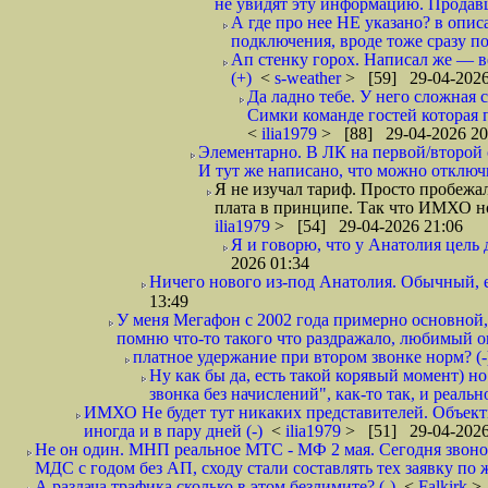
не увидят эту информацию. Продавцы
А где про нее НЕ указано? в описа
подключения, вроде тоже сразу по
Ап стенку горох. Написал же —
(+)
<
s-weather
> [59] 29-04-2026
Да ладно тебе. У него сложная 
Симки команде гостей которая п
<
ilia1979
> [88] 29-04-2026 20
Элементарно. В ЛК на первой/второй 
И тут же написано, что можно отключи
Я не изучал тариф. Просто пробежал
плата в принципе. Так что ИМХО но
ilia1979
> [54] 29-04-2026 21:06
Я и говорю, что у Анатолия цель 
2026 01:34
Ничего нового из-под Анатолия. Обычный, 
13:49
У меня Мегафон с 2002 года примерно основной,
помню что-то такого что раздражало, любимый опе
платное удержание при втором звонке норм? (-
Ну как бы да, есть такой корявый момент) но
звонка без начислений", как-то так, и реальн
ИМХО Не будет тут никаких представителей. Объектив
иногда и в пару дней (-)
<
ilia1979
> [51] 29-04-2026
Не он один. МНП реальное МТС - МФ 2 мая. Сегодня звонок
МДС с годом без АП, сходу стали составлять тех заявку по 
А раздача трафика сколько в этом безлимите? (-)
<
Falkirk
>