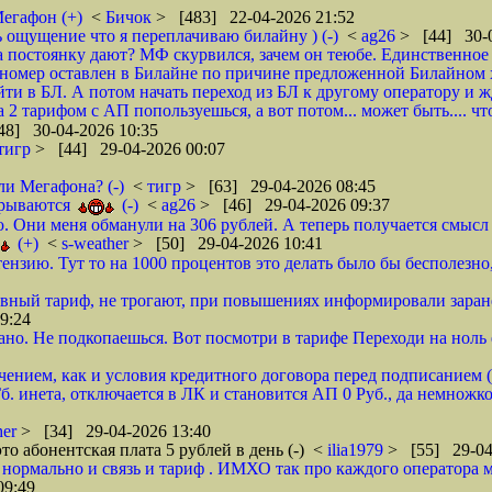
Мегафон (+)
<
Бичок
> [483] 22-04-2026 21:52
ь ощущение что я переплачиваю билайну ) (-)
<
ag26
> [44] 30-0
а постоянку дают? МФ скурвился, зачем он теюбе. Единственное 
 номер оставлен в Билайне по причине предложенной Билайном х
ти в БЛ. А потом начать переход из БЛ к другому оператору и ж
2 тарифом с АП попользуешься, а вот потом... может быть.... что
48] 30-04-2026 10:35
тигр
> [44] 29-04-2026 00:07
ли Мегафона? (-)
<
тигр
> [63] 29-04-2026 08:45
ткрываются
(-)
<
ag26
> [46] 29-04-2026 09:37
ю. Они меня обманули на 306 рублей. А теперь получается смысл 
(+)
<
s-weather
> [50] 29-04-2026 10:41
нзию. Тут то на 1000 процентов это делать было бы бесполезно, 
ивный тариф, не трогают, при повышениях информировали заранее
9:24
но. Не подкопаешься. Вот посмотри в тарифе Переходи на ноль е
ением, как и условия кредитного договора перед подписанием (
б. инета, отключается в ЛК и становится АП 0 Руб., да немножко 
her
> [34] 29-04-2026 13:40
то абонентская плата 5 рублей в день (-)
<
ilia1979
> [55] 29-04
нормально и связь и тариф . ИМХО так про каждого оператора м
09:49