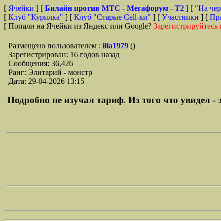
[
Ячейки
] [
Билайн против МТС - Мегафорум - T2
]
[
"На чер
[
Клуб "Курилка"
] [
Клуб "Старые Сell-ки"
] [
Участники
] [
Пр
[ Попали на Ячейки из Яндекс или Google?
Зарегистрируйтесь 
Размещено пользователем :
ilia1979
()
Зарегистрирован: 16 годов назад
Сообщения: 36,426
Ранг: Элитарий - монстр
Дата: 29-04-2026 13:15
Подробно не изучал тариф. Из того что увидел - э