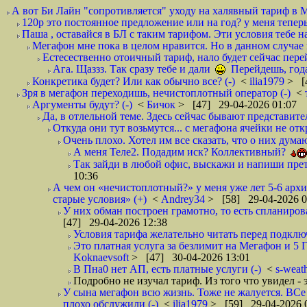
А вот Би Лайн "сопротивляется" уходу на халявный тариф в 
120р это постоянное предложение или на год? у меня тепер
Паша , оставайся в БЛ с таким тарифом. Эти условия тебе н
Мегафон мне пока в целом нравится. Но в данном случае
Естесественно отоичный тариф, нало будет сейчас перей
Ага. Щаззз. Так сразу тебе и дали
Перейдешь, года 
Конкретика будет? Или как обычно все? (-)
<
ilia1979
> [
Зря в мегафон переходишь, нечистоплотный оператор (-)
<
Аргументы будут? (-)
<
Бичок
> [47] 29-04-2026 01:07
Да, в отлельной теме. Здесь сейчас бывают представите
Откуда они тут возьмутся... с мегафона ячейки не о
Очень плохо. Хотел им все сказать, что о них дума
А меня Теле2. Подадим иск? Коллективный?
Так зайди в любой офис, выскажи и напиши прете
10:36
А чем он «нечистоплотный?» у меня уже лет 5-6 арх
старые условия» (+)
<
Andrey34
> [58] 29-04-2026 0
У них обман построен грамотно, то есть спланирова
[47] 29-04-2026 12:38
Условия тарифа желательно читать перед подключ
Это платная услуга за безлимит на Мегафон и 5 Г
Koknaevsoft
> [47] 30-04-2026 13:01
В Пна0 нет АП, есть платные услуги (-)
<
s-weat
Подробно не изучал тариф. Из того что увидел - э
У сына мегафон всю жизнь. Тоже не жалуется. ВСе 
плохо обслужили (-)
<
ilia1979
> [59] 29-04-2026 