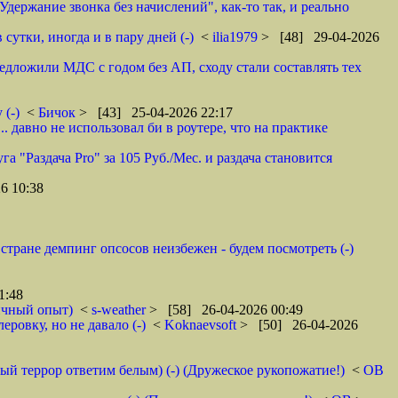
"Удержание звонка без начислений", как-то так, и реально
сутки, иногда и в пару дней (-)
<
ilia1979
> [48] 29-04-2026
едложили МДС с годом без АП, сходу стали составлять тех
 (-)
<
Бичок
> [43] 25-04-2026 22:17
. давно не использовал би в роутере, что на практике
га "Раздача Pro" за 105 Руб./Мес. и раздача становится
6 10:38
стране демпинг опсосов неизбежен - будем посмотреть (-)
1:48
Личный опыт)
<
s-weather
> [58] 26-04-2026 00:49
ровку, но не давало (-)
<
Koknaevsoft
> [50] 26-04-2026
ный террор ответим белым) (-) (Дружеское рукопожатие!)
<
ОВ