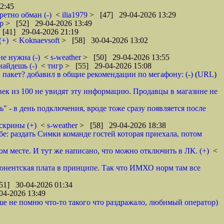
2:45
ретно обман (-)
<
ilia1979
> [47] 29-04-2026 13:29
гр
> [52] 29-04-2026 13:49
[41] 29-04-2026 21:19
(+)
<
Koknaevsoft
> [58] 30-04-2026 13:02
не нужна (-)
<
s-weather
> [50] 29-04-2026 13:55
найдешь (-)
<
тигр
> [55] 29-04-2026 15:08
пакет? добавил в общие рекомендации по мегафону: (-)
(
URL
)
овек из 100 не увидят эту информацию. Продавцы в магазине не
ь" - в день подключения, вроде тоже сразу появляется после
скрины (+)
<
s-weather
> [58] 29-04-2026 18:38
бе: раздать Симки команде гостей которая приехала, потом
м месте. И тут же написано, что можно отключить в ЛК. (+)
<
абонентская плата в принципе. Так что ИМХО норм там все
51] 30-04-2026 01:34
04-2026 13:49
ше не помню что-то такого что раздражало, любимый оператор)