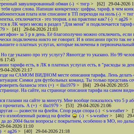
меренный завуалированный обман (-)
<
тигр
> [62] 29-04-2026 1
т тебя одни слова. Напиши конкретику: цифры, тариф, в чем конк
абонентская плата или списание в ТП переходи на ноль (-)
<
ти
ентка, отключается - это теория. а на практике как? (-)
<
ag26
> 
тся в ЛК через месяц в раздел "Для меня" и подключается тариф 
979
> [41] 29-04-2026 21:03
мегафон» за 5 р в день. Еë благополучно можно отключить, если 
ически подключена никто не говорит. И в описании прсто так не 
лышите о платных услугах, которые включены в первоначальный 
Но где указано про эту услугу? Явнотгде то указано. Но 99 чел
6 17:45
нии тарифа есть, в ЛК в платных услугах есть, в "расходы за ден
9-04-2026 21:17
везде на САМОМ ВИДНОМ месте описания тарифа. Лень делать 
ситуация: Симки для футбольных команд. Ты только представь се
роверить балансы этих (+)
<
ilia1979
> [84] 29-04-2026 20:55
транице. На сайте, на странице описания тарифа на самом видно
ся глазами на сайте за минуту. Мне вообще показалось что 5 р 
и прочитать. А (+)
<
ilia1979
> [53] 29-04-2026 21:06
другая — развести на флейм. Спор ради спора (-)
<
s-weather
> [
его излюбленный развод на флейм
(-)
<
s-weather
> [46] 29-
 да до 2004 были вопросы с покрытием, особенно в МО, но даль
9-04-2026 11:10
)
<
ag26
> [40] 29-04-2026 21:18