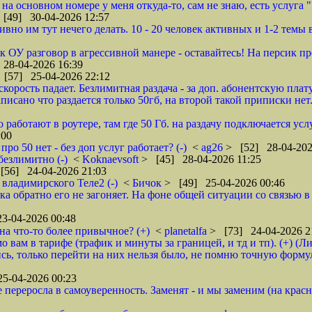
 на основном номере у меня откуда-то, сам не знаю, есть услуга 
[49] 30-04-2026 12:57
о им тут нечего делать. 10 - 20 человек активных и 1-2 темы в 
 ОУ разговор в агрессивной манере - оставайтесь! На персик пр
28-04-2026 16:39
 [57] 25-04-2026 22:12
корость падает. Безлимитная раздача - за доп. абонентскую плату
исано что раздается только 50гб, на второй такой приписки нет..
 работают в роутере, там где 50 Гб. на раздачу подключается услу
:00
про 50 нет - без доп услуг работает? (-)
<
ag26
> [52] 28-04-202
 безлимитно (-)
<
Koknaevsoft
> [45] 28-04-2026 11:25
[56] 24-04-2026 21:03
 владимирского Теле2 (-)
<
Бичок
> [49] 25-04-2026 00:46
а обратно его не загоняет. На фоне общей ситуации со связью в 
3-04-2026 00:48
 на что-то более привычное? (+)
<
planetalfa
> [73] 24-04-2026 2
о вам в тарифе (трафик и минуты за границей, и тд и тп). (+) (
, только перейти на них нельзя было, не помню точную формуле
5-04-2026 00:23
 переросла в самоуверенность. Заменят - и мы заменим (на крас