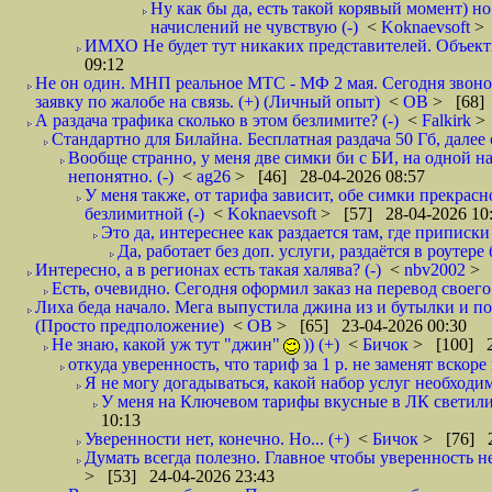
Ну как бы да, есть такой корявый момент) но
начислений не чувствую (-)
<
Koknaevsoft
> 
ИМХО Не будет тут никаких представителей. Объективн
09:12
Не он один. МНП реальное МТС - МФ 2 мая. Сегодня звонок
заявку по жалобе на связь. (+) (Личный опыт)
<
ОВ
> [68] 
А раздача трафика сколько в этом безлимите? (-)
<
Falkirk
>
Стандартно для Билайна. Бесплатная раздача 50 Гб, далее с
Вообще странно, у меня две симки би с БИ, на одной нап
непонятно. (-)
<
ag26
> [46] 28-04-2026 08:57
У меня также, от тарифа зависит, обе симки прекрасно
безлимитной (-)
<
Koknaevsoft
> [57] 28-04-2026 10
Это да, интереснее как раздается там, где приписки 
Да, работает без доп. услуги, раздаётся в роутере
Интересно, а в регионах есть такая халява? (-)
<
nbv2002
> 
Есть, очевидно. Сегодня оформил заказ на перевод своего
Лиха беда начало. Мега выпустила джина из и бутылки и пок
(Просто предположение)
<
ОВ
> [65] 23-04-2026 00:30
Не знаю, какой уж тут "джин"
)) (+)
<
Бичок
> [100] 2
откуда уверенность, что тариф за 1 р. не заменят вскоре
Я не могу догадываться, какой набор услуг необходим
У меня на Ключевом тарифы вкусные в ЛК светились
10:13
Уверенности нет, конечно. Но... (+)
<
Бичок
> [76] 2
Думать всегда полезно. Главное чтобы уверенность не
> [53] 24-04-2026 23:43