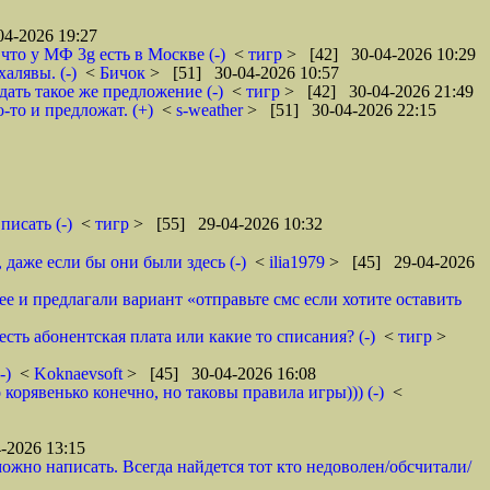
4-2026 19:27
что у МФ 3g есть в Москве (-)
<
тигр
> [42] 30-04-2026 10:29
алявы. (-)
<
Бичок
> [51] 30-04-2026 10:57
дать такое же предложение (-)
<
тигр
> [42] 30-04-2026 21:49
-то и предложат. (+)
<
s-weather
> [51] 30-04-2026 22:15
писать (-)
<
тигр
> [55] 29-04-2026 10:32
даже если бы они были здесь (-)
<
ilia1979
> [45] 29-04-2026
 и предлагали вариант «отправьте смс если хотите оставить
сть абонентская плата или какие то списания? (-)
<
тигр
>
-)
<
Koknaevsoft
> [45] 30-04-2026 16:08
корявенько конечно, но таковы правила игры))) (-)
<
-2026 13:15
ожно написать. Всегда найдется тот кто недоволен/обсчитали/