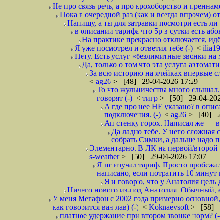
Не про связь речь, а про крохоборство и пренна
Пока в очередной раз (как и всегда впрочем) о
Напишу, а ты для затравки посмотри есть ли 
в описании тарифа что 5р в сутки есть абон
На практике прекрасно отключается, идё
Я уже посмотрел и ответил тебе (-)
<
ilia1
Нету. Есть услуг «безлимитные звонки на 
Да, только о том что эта услуга автомат
За всю историю на ячейках впервые с
<
ag26
> [48] 29-04-2026 17:29
То что жульничества много слышал. 
говорят (-)
<
тигр
> [50] 29-04-202
А где про нее НЕ указано? в описа
подключения. (-)
<
ag26
> [40] 2
Ап стенку горох. Написал же — 
Да ладно тебе. У него сложная 
собрать Симки, а дальше надо п
Элементарно. В ЛК на первой/второй с
s-weather
> [50] 29-04-2026 17:07
Я не изучал тариф. Просто пробежал
написано, если потратить 10 минут 
Я и говорю, что у Анатолия цель 
Ничего нового из-под Анатолия. Обычный, 
У меня Мегафон с 2002 года примерно основной,
как говорится ван лав) (-)
<
Koknaevsoft
> [58] 2
платное удержание при втором звонке норм? (-