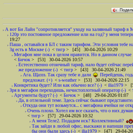
Подел
А вот Би Лайн "сопротивляется" уходу на халявный тариф в 
120р это постоянное предложение или на год? у меня тепер
19:27
Паша , оставайся в БЛ с таким тарифом. Эти условия тебе 
3g есть в Москве (-)
<
тигр
> [45] 30-04-2026 10:29
Мегафон мне пока в целом нравится. Но в данном случае
<
Бичок
> [53] 30-04-2026 10:57
Естесественно отоичный тариф, нало будет сейчас перей
же предложение (-)
<
тигр
> [43] 30-04-2026 21:49
Ага. Щаззз. Так сразу тебе и дали
Перейдешь, года 
предложат. (+)
<
s-weather
> [53] 30-04-2026 22:15
Конкретика будет? Или как обычно все? (-)
<
ilia1979
> [
Зря в мегафон переходишь, нечистоплотный оператор (-)
<
Аргументы будут? (-)
<
Бичок
> [48] 29-04-2026 01:07
Да, в отлельной теме. Здесь сейчас бывают представите
Откуда они тут возьмутся... с мегафона ячейки не о
Очень плохо. Хотел им все сказать, что о них дума
<
тигр
> [57] 29-04-2026 10:32
А меня Теле2. Подадим иск? Коллективный?
Так зайди в любой офис, выскажи и напиши прете
бы они были здесь (-)
<
ilia1979
> [47] 29-04-20