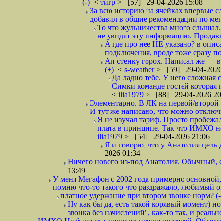
(-)
<
тигр
> [57] 29-04-2026 15:08
За всю историю на ячейках впервые с
добавил в общие рекомендации по мега
То что жульничества много слышал. 
не увидят эту информацию. Продавцы
А где про нее НЕ указано? в описа
подключения, вроде тоже сразу по
Ап стенку горох. Написал же —
(+)
<
s-weather
> [59] 29-04-2026
Да ладно тебе. У него сложная 
Симки команде гостей которая п
<
ilia1979
> [88] 29-04-2026 20
Элементарно. В ЛК на первой/второй 
И тут же написано, что можно отключи
Я не изучал тариф. Просто пробежал
плата в принципе. Так что ИМХО нор
ilia1979
> [54] 29-04-2026 21:06
Я и говорю, что у Анатолия цель 
2026 01:34
Ничего нового из-под Анатолия. Обычный, 
13:49
У меня Мегафон с 2002 года примерно основной,
помню что-то такого что раздражало, любимый опе
платное удержание при втором звонке норм? (-
Ну как бы да, есть такой корявый момент) но
звонка без начислений", как-то так, и реальн
ИМХО Не будет тут никаких представителей. Объектив