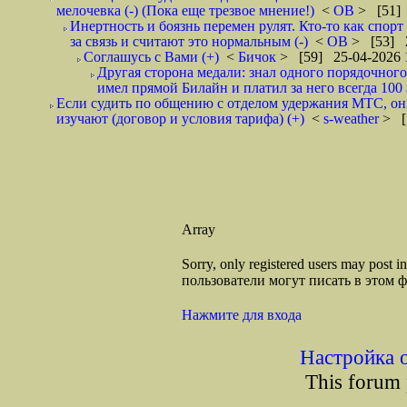
мелочевка (-) (Пока еще трезвое мнение!)
<
ОВ
> [51] 
Инертность и боязнь перемен рулят. Кто-то как спорт
за связь и считают это нормальным (-)
<
ОВ
> [53] 2
Соглашусь с Вами (+)
<
Бичок
> [59] 25-04-2026 
Другая сторона медали: знал одного порядочного
имел прямой Билайн и платил за него всегда 100 
Если судить по общению с отделом удержания МТС, они 
изучают (договор и условия тарифа) (+)
<
s-weather
> [
Array
Sorry, only registered users may post
пользователи могут писать в этом 
Нажмите для входа
Настройка 
This forum