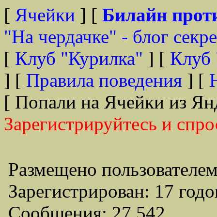
[
Ячейки
] [
Билайн прот
"На чердачке" - блог секр
[
Клуб "Курилка"
] [
Клуб 
] [
Правила поведения
] [
[ Попали на Ячейки из Ян
Зарегистрируйтесь и спро
Размещено пользователем
Зарегистрирован: 17 годо
Сообщения: 27,542