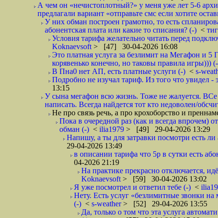
А чем он «нечистоплотный?» у меня уже лет 5-6 арх
предлагали вариант «отправьте смс если хотите остав
У них обман построен грамотно, то есть спланиров
абонентская плата или какие то списания? (-)
<
ти
Условия тарифа желательно читать перед подключ
Koknaevsoft
> [47] 30-04-2026 16:08
Это платная услуга за безлимит на Мегафон и 5 Г
корявенько конечно, но таковы правила игры))) (-
В Пна0 нет АП, есть платные услуги (-)
<
s-weat
Подробно не изучал тариф. Из того что увидел - э
13:15
У сына мегафон всю жизнь. Тоже не жалуется. ВСе
написать. Всегда найдется тот кто недоволен/обсчи
Не про связь речь, а про крохоборство и пренна
Пока в очередной раз (как и всегда впрочем) 
обман (-)
<
ilia1979
> [49] 29-04-2026 13:29
Напишу, а ты для затравки посмотри есть ли 
29-04-2026 13:49
в описании тарифа что 5р в сутки есть абон
04-2026 21:19
На практике прекрасно отключается, идё
Koknaevsoft
> [59] 30-04-2026 13:02
Я уже посмотрел и ответил тебе (-)
<
ilia1
Нету. Есть услуг «безлимитные звонки на 
(-)
<
s-weather
> [52] 29-04-2026 13:55
Да, только о том что эта услуга автома