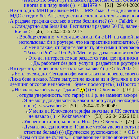
иногда и в пару дней (-)
<
ilia1979
> [51] 29-04-2026
Не он один. МНП реальное МТС - МФ 2 мая. Сегодня звонок
МДС с годом без АП, сходу стали составлять тех заявку по 
А раздача трафика сколько в этом безлимите? (-)
<
Falkirk
>
Стандартно для Билайна. Бесплатная раздача 50 Гб, далее с
Бичок
> [46] 25-04-2026 22:17
Вообще странно, у меня две симки би с БИ, на одной нап
использовал би в роутере, что на практике непонятно. (-
У меня также, от тарифа зависит, обе симки прекрасно
"Раздача Pro" за 105 Руб./Мес. и раздача становится б
Это да, интереснее как раздается там, где приписки 
Да, работает без доп. услуги, раздаётся в роутере
Интересно, а в регионах есть такая халява? (-)
<
nbv2002
> 
Есть, очевидно. Сегодня оформил заказ на перевод своего
Лиха беда начало. Мега выпустила джина из и бутылки и пок
демпинг опсосов неизбежен - будем посмотреть (-) (Просто
Не знаю, какой уж тут "джин"
)) (+)
<
Бичок
> [101] 2
откуда уверенность, что тариф за 1 р. не заменят вскоре
Я не могу догадываться, какой набор услуг необходим
опыт)
<
s-weather
> [59] 26-04-2026 00:49
У меня на Ключевом тарифы вкусные в ЛК светилис
не давало (-)
<
Koknaevsoft
> [53] 26-04-2026 10:
Уверенности нет, конечно. Но... (+)
<
Бичок
> [77] 2
Думать всегда полезно. Главное чтобы уверенность н
ответим белым) (-) (Дружеское рукопожатие!)
<
ОВ
>
Всем отцом не будешь. Подавляющее число абонентов 