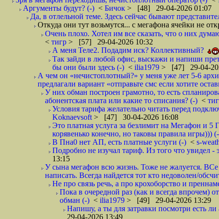
Аргументы будут? (-)
<
Бичок
> [48] 29-04-2026 01:07
Да, в отлельной теме. Здесь сейчас бывают представите
Откуда они тут возьмутся... с мегафона ячейки не о
Очень плохо. Хотел им все сказать, что о них дума
<
тигр
> [57] 29-04-2026 10:32
А меня Теле2. Подадим иск? Коллективный?
Так зайди в любой офис, выскажи и напиши прете
бы они были здесь (-)
<
ilia1979
> [47] 29-04-20
А чем он «нечистоплотный?» у меня уже лет 5-6 арх
предлагали вариант «отправьте смс если хотите остав
У них обман построен грамотно, то есть спланиров
абонентская плата или какие то списания? (-)
<
ти
Условия тарифа желательно читать перед подключ
Koknaevsoft
> [47] 30-04-2026 16:08
Это платная услуга за безлимит на Мегафон и 5 Г
корявенько конечно, но таковы правила игры))) (-
В Пна0 нет АП, есть платные услуги (-)
<
s-weat
Подробно не изучал тариф. Из того что увидел - э
13:15
У сына мегафон всю жизнь. Тоже не жалуется. ВСе
написать. Всегда найдется тот кто недоволен/обсчи
Не про связь речь, а про крохоборство и пренна
Пока в очередной раз (как и всегда впрочем) 
обман (-)
<
ilia1979
> [49] 29-04-2026 13:29
Напишу, а ты для затравки посмотри есть ли 
29-04-2026 13:49