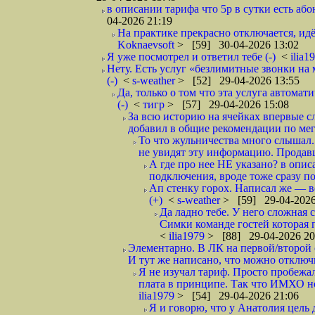
в описании тарифа что 5р в сутки есть абон
04-2026 21:19
На практике прекрасно отключается, идё
Koknaevsoft
> [59] 30-04-2026 13:02
Я уже посмотрел и ответил тебе (-)
<
ilia1
Нету. Есть услуг «безлимитные звонки на 
(-)
<
s-weather
> [52] 29-04-2026 13:55
Да, только о том что эта услуга автома
(-)
<
тигр
> [57] 29-04-2026 15:08
За всю историю на ячейках впервые с
добавил в общие рекомендации по мега
То что жульничества много слышал. 
не увидят эту информацию. Продавцы
А где про нее НЕ указано? в описа
подключения, вроде тоже сразу по
Ап стенку горох. Написал же —
(+)
<
s-weather
> [59] 29-04-2026
Да ладно тебе. У него сложная 
Симки команде гостей которая п
<
ilia1979
> [88] 29-04-2026 20
Элементарно. В ЛК на первой/второй 
И тут же написано, что можно отключи
Я не изучал тариф. Просто пробежал
плата в принципе. Так что ИМХО нор
ilia1979
> [54] 29-04-2026 21:06
Я и говорю, что у Анатолия цель 