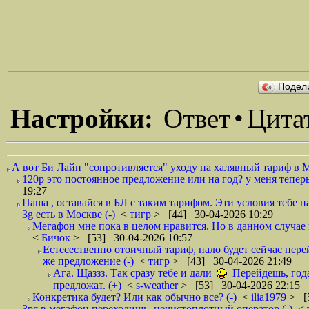
Подел
Настройки:
Ответ
•
Цита
А вот Би Лайн "сопротивляется" уходу на халявный тариф в 
120р это постоянное предложение или на год? у меня тепер
19:27
Паша , оставайся в БЛ с таким тарифом. Эти условия тебе 
3g есть в Москве (-)
<
тигр
> [44] 30-04-2026 10:29
Мегафон мне пока в целом нравится. Но в данном случае
<
Бичок
> [53] 30-04-2026 10:57
Естесественно отоичный тариф, нало будет сейчас перей
же предложение (-)
<
тигр
> [43] 30-04-2026 21:49
Ага. Щаззз. Так сразу тебе и дали
Перейдешь, года 
предложат. (+)
<
s-weather
> [53] 30-04-2026 22:15
Конкретика будет? Или как обычно все? (-)
<
ilia1979
> [
Зря в мегафон переходишь, нечистоплотный оператор (-)
<