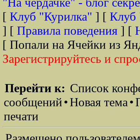
"На чердачке" - блог секр
[
Клуб "Курилка"
] [
Клуб 
] [
Правила поведения
] [
[ Попали на Ячейки из Ян
Зарегистрируйтесь и спро
Перейти к:
Список конф
сообщений
•
Новая тема
•
печати
Размещено пользователем