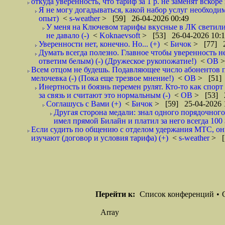
откуда уверенность, что тариф за 1 р. не заменят вскоре
Я не могу догадываться, какой набор услуг необходим
опыт)
<
s-weather
> [59] 26-04-2026 00:49
У меня на Ключевом тарифы вкусные в ЛК светилис
не давало (-)
<
Koknaevsoft
> [53] 26-04-2026 10:
Уверенности нет, конечно. Но... (+)
<
Бичок
> [77] 2
Думать всегда полезно. Главное чтобы уверенность н
ответим белым) (-) (Дружеское рукопожатие!)
<
ОВ
>
Всем отцом не будешь. Подавляющее число абонентов 
мелочевка (-) (Пока еще трезвое мнение!)
<
ОВ
> [51] 
Инертность и боязнь перемен рулят. Кто-то как спорт
за связь и считают это нормальным (-)
<
ОВ
> [53] 2
Соглашусь с Вами (+)
<
Бичок
> [59] 25-04-2026 
Другая сторона медали: знал одного порядочного
имел прямой Билайн и платил за него всегда 100 
Если судить по общению с отделом удержания МТС, они 
изучают (договор и условия тарифа) (+)
<
s-weather
> [
Перейти к:
Список конференций
•
Array