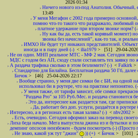
2026 01:34
Ничего нового из-под Анатолия. Обычный, 
13:49
У меня Мегафон с 2002 года примерно основной,
помню что-то такого что раздражало, любимый опе
платное удержание при втором звонке норм? (-
Ну как бы да, есть такой корявый момент) но
звонка без начислений", как-то так, и реальн
ИМХО Не будет тут никаких представителей. Объектив
иногда и в пару дней (-)
<
ilia1979
> [51] 29-04-2026
Не он один. МНП реальное МТС - МФ 2 мая. Сегодня звонок
МДС с годом без АП, сходу стали составлять тех заявку по 
А раздача трафика сколько в этом безлимите? (-)
<
Falkirk
>
Стандартно для Билайна. Бесплатная раздача 50 Гб, далее с
Бичок
> [46] 25-04-2026 22:17
Вообще странно, у меня две симки би с БИ, на одной нап
использовал би в роутере, что на практике непонятно. (-
У меня также, от тарифа зависит, обе симки прекрасно
"Раздача Pro" за 105 Руб./Мес. и раздача становится б
Это да, интереснее как раздается там, где приписки 
Да, работает без доп. услуги, раздаётся в роутере
Интересно, а в регионах есть такая халява? (-)
<
nbv2002
> 
Есть, очевидно. Сегодня оформил заказ на перевод своего
Лиха беда начало. Мега выпустила джина из и бутылки и пок
демпинг опсосов неизбежен - будем посмотреть (-) (Просто
Не знаю, какой уж тут "джин"
)) (+)
<
Бичок
> [101] 2