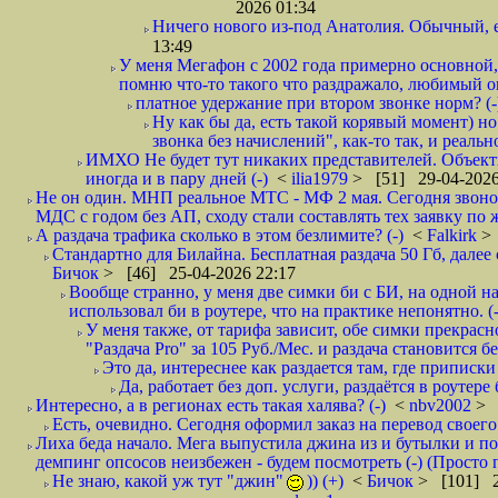
2026 01:34
Ничего нового из-под Анатолия. Обычный, 
13:49
У меня Мегафон с 2002 года примерно основной,
помню что-то такого что раздражало, любимый опе
платное удержание при втором звонке норм? (-
Ну как бы да, есть такой корявый момент) но
звонка без начислений", как-то так, и реальн
ИМХО Не будет тут никаких представителей. Объектив
иногда и в пару дней (-)
<
ilia1979
> [51] 29-04-2026
Не он один. МНП реальное МТС - МФ 2 мая. Сегодня звонок
МДС с годом без АП, сходу стали составлять тех заявку по 
А раздача трафика сколько в этом безлимите? (-)
<
Falkirk
>
Стандартно для Билайна. Бесплатная раздача 50 Гб, далее с
Бичок
> [46] 25-04-2026 22:17
Вообще странно, у меня две симки би с БИ, на одной нап
использовал би в роутере, что на практике непонятно. (-
У меня также, от тарифа зависит, обе симки прекрасно
"Раздача Pro" за 105 Руб./Мес. и раздача становится б
Это да, интереснее как раздается там, где приписки 
Да, работает без доп. услуги, раздаётся в роутере
Интересно, а в регионах есть такая халява? (-)
<
nbv2002
> 
Есть, очевидно. Сегодня оформил заказ на перевод своего
Лиха беда начало. Мега выпустила джина из и бутылки и пок
демпинг опсосов неизбежен - будем посмотреть (-) (Просто
Не знаю, какой уж тут "джин"
)) (+)
<
Бичок
> [101] 2