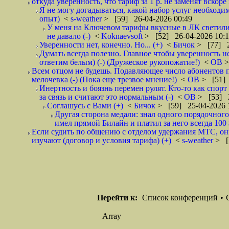
откуда уверенность, что тариф за 1 р. не заменят вскоре
Я не могу догадываться, какой набор услуг необходим
опыт)
<
s-weather
> [59] 26-04-2026 00:49
У меня на Ключевом тарифы вкусные в ЛК светилис
не давало (-)
<
Koknaevsoft
> [52] 26-04-2026 10:
Уверенности нет, конечно. Но... (+)
<
Бичок
> [77] 2
Думать всегда полезно. Главное чтобы уверенность н
ответим белым) (-) (Дружеское рукопожатие!)
<
ОВ
>
Всем отцом не будешь. Подавляющее число абонентов 
мелочевка (-) (Пока еще трезвое мнение!)
<
ОВ
> [51] 
Инертность и боязнь перемен рулят. Кто-то как спорт
за связь и считают это нормальным (-)
<
ОВ
> [53] 2
Соглашусь с Вами (+)
<
Бичок
> [59] 25-04-2026 
Другая сторона медали: знал одного порядочного
имел прямой Билайн и платил за него всегда 100 
Если судить по общению с отделом удержания МТС, они 
изучают (договор и условия тарифа) (+)
<
s-weather
> [
Перейти к:
Список конференций
•
Array