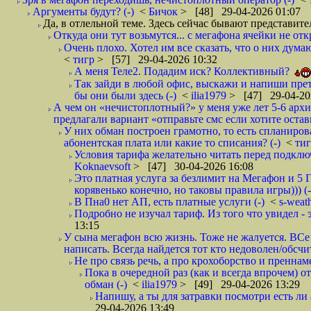
Аргументы будут? (-)
<
Бичок
> [48] 29-04-2026 01:07
Да, в отлельной теме. Здесь сейчас бывают представит
Откуда они тут возьмутся... с мегафона ячейки не о
Очень плохо. Хотел им все сказать, что о них дума
<
тигр
> [57] 29-04-2026 10:32
А меня Теле2. Подадим иск? Коллективный?
Так зайди в любой офис, выскажи и напиши прете
бы они были здесь (-)
<
ilia1979
> [47] 29-04-20
А чем он «нечистоплотный?» у меня уже лет 5-6 арх
предлагали вариант «отправьте смс если хотите остав
У них обман построен грамотно, то есть спланиров
абонентская плата или какие то списания? (-)
<
ти
Условия тарифа желательно читать перед подключ
Koknaevsoft
> [47] 30-04-2026 16:08
Это платная услуга за безлимит на Мегафон и 5 Г
корявенько конечно, но таковы правила игры))) (-
В Пна0 нет АП, есть платные услуги (-)
<
s-weat
Подробно не изучал тариф. Из того что увидел - э
13:15
У сына мегафон всю жизнь. Тоже не жалуется. ВСе
написать. Всегда найдется тот кто недоволен/обсчи
Не про связь речь, а про крохоборство и пренна
Пока в очередной раз (как и всегда впрочем) 
обман (-)
<
ilia1979
> [49] 29-04-2026 13:29
Напишу, а ты для затравки посмотри есть ли 
29-04-2026 13:49