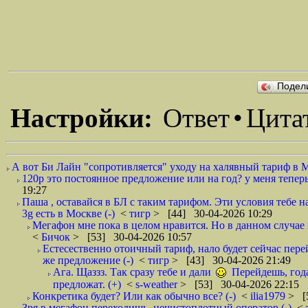
Подел
Настройки:
Ответ
•
Цита
А вот Би Лайн "сопротивляется" уходу на халявный тариф в 
120р это постоянное предложение или на год? у меня тепер
19:27
Паша , оставайся в БЛ с таким тарифом. Эти условия тебе 
3g есть в Москве (-)
<
тигр
> [44] 30-04-2026 10:29
Мегафон мне пока в целом нравится. Но в данном случае
<
Бичок
> [53] 30-04-2026 10:57
Естесественно отоичный тариф, нало будет сейчас перей
же предложение (-)
<
тигр
> [43] 30-04-2026 21:49
Ага. Щаззз. Так сразу тебе и дали
Перейдешь, года 
предложат. (+)
<
s-weather
> [53] 30-04-2026 22:15
Конкретика будет? Или как обычно все? (-)
<
ilia1979
> [
Зря в мегафон переходишь, нечистоплотный оператор (-)
<