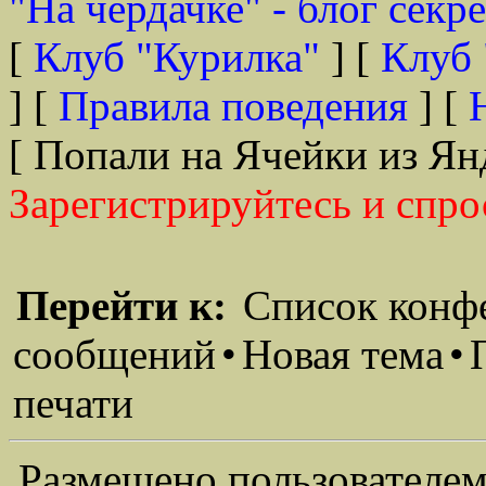
"На чердачке" - блог секр
[
Клуб "Курилка"
] [
Клуб 
] [
Правила поведения
] [
[ Попали на Ячейки из Ян
Зарегистрируйтесь и спро
Перейти к:
Список конф
сообщений
•
Новая тема
•
печати
Размещено пользователем