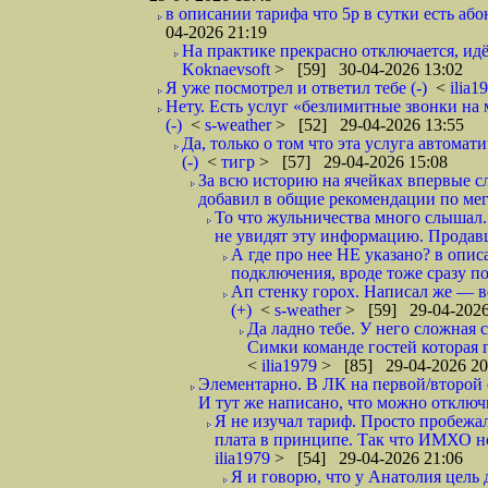
в описании тарифа что 5р в сутки есть абон
04-2026 21:19
На практике прекрасно отключается, идё
Koknaevsoft
> [59] 30-04-2026 13:02
Я уже посмотрел и ответил тебе (-)
<
ilia1
Нету. Есть услуг «безлимитные звонки на 
(-)
<
s-weather
> [52] 29-04-2026 13:55
Да, только о том что эта услуга автома
(-)
<
тигр
> [57] 29-04-2026 15:08
За всю историю на ячейках впервые с
добавил в общие рекомендации по мега
То что жульничества много слышал. 
не увидят эту информацию. Продавцы
А где про нее НЕ указано? в описа
подключения, вроде тоже сразу по
Ап стенку горох. Написал же —
(+)
<
s-weather
> [59] 29-04-2026
Да ладно тебе. У него сложная 
Симки команде гостей которая п
<
ilia1979
> [85] 29-04-2026 20
Элементарно. В ЛК на первой/второй 
И тут же написано, что можно отключи
Я не изучал тариф. Просто пробежал
плата в принципе. Так что ИМХО нор
ilia1979
> [54] 29-04-2026 21:06
Я и говорю, что у Анатолия цель 