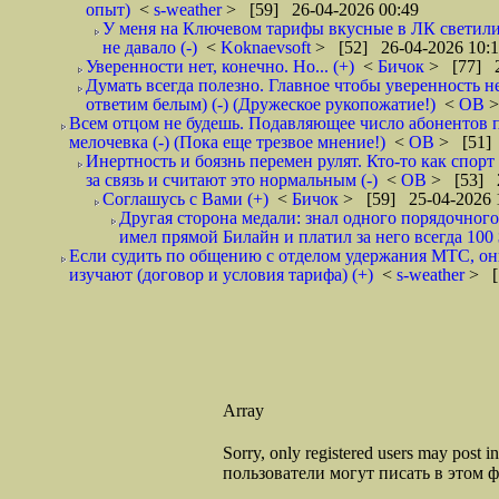
опыт)
<
s-weather
> [59] 26-04-2026 00:49
У меня на Ключевом тарифы вкусные в ЛК светилис
не давало (-)
<
Koknaevsoft
> [52] 26-04-2026 10:
Уверенности нет, конечно. Но... (+)
<
Бичок
> [77] 2
Думать всегда полезно. Главное чтобы уверенность н
ответим белым) (-) (Дружеское рукопожатие!)
<
ОВ
>
Всем отцом не будешь. Подавляющее число абонентов 
мелочевка (-) (Пока еще трезвое мнение!)
<
ОВ
> [51] 
Инертность и боязнь перемен рулят. Кто-то как спорт
за связь и считают это нормальным (-)
<
ОВ
> [53] 2
Соглашусь с Вами (+)
<
Бичок
> [59] 25-04-2026 
Другая сторона медали: знал одного порядочного
имел прямой Билайн и платил за него всегда 100 
Если судить по общению с отделом удержания МТС, они 
изучают (договор и условия тарифа) (+)
<
s-weather
> [
Array
Sorry, only registered users may post
пользователи могут писать в этом 