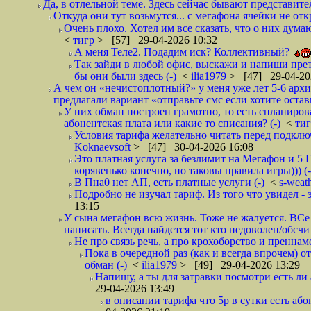
Да, в отлельной теме. Здесь сейчас бывают представите
Откуда они тут возьмутся... с мегафона ячейки не о
Очень плохо. Хотел им все сказать, что о них дума
<
тигр
> [57] 29-04-2026 10:32
А меня Теле2. Подадим иск? Коллективный?
Так зайди в любой офис, выскажи и напиши прете
бы они были здесь (-)
<
ilia1979
> [47] 29-04-20
А чем он «нечистоплотный?» у меня уже лет 5-6 арх
предлагали вариант «отправьте смс если хотите остав
У них обман построен грамотно, то есть спланиров
абонентская плата или какие то списания? (-)
<
ти
Условия тарифа желательно читать перед подключ
Koknaevsoft
> [47] 30-04-2026 16:08
Это платная услуга за безлимит на Мегафон и 5 Г
корявенько конечно, но таковы правила игры))) (-
В Пна0 нет АП, есть платные услуги (-)
<
s-weat
Подробно не изучал тариф. Из того что увидел - э
13:15
У сына мегафон всю жизнь. Тоже не жалуется. ВСе
написать. Всегда найдется тот кто недоволен/обсчи
Не про связь речь, а про крохоборство и пренна
Пока в очередной раз (как и всегда впрочем) 
обман (-)
<
ilia1979
> [49] 29-04-2026 13:29
Напишу, а ты для затравки посмотри есть ли 
29-04-2026 13:49
в описании тарифа что 5р в сутки есть абон