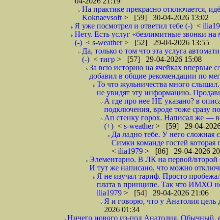
04-2026 21:19
На практике прекрасно отключается, идё
Koknaevsoft
> [59] 30-04-2026 13:02
Я уже посмотрел и ответил тебе (-)
<
ilia1
Нету. Есть услуг «безлимитные звонки на 
(-)
<
s-weather
> [52] 29-04-2026 13:55
Да, только о том что эта услуга автома
(-)
<
тигр
> [57] 29-04-2026 15:08
За всю историю на ячейках впервые с
добавил в общие рекомендации по мега
То что жульничества много слышал. 
не увидят эту информацию. Продавцы
А где про нее НЕ указано? в описа
подключения, вроде тоже сразу по
Ап стенку горох. Написал же —
(+)
<
s-weather
> [59] 29-04-2026
Да ладно тебе. У него сложная 
Симки команде гостей которая п
<
ilia1979
> [86] 29-04-2026 20
Элементарно. В ЛК на первой/второй 
И тут же написано, что можно отключи
Я не изучал тариф. Просто пробежал
плата в принципе. Так что ИМХО нор
ilia1979
> [54] 29-04-2026 21:06
Я и говорю, что у Анатолия цель 
2026 01:34
Ничего нового из-под Анатолия. Обычный, 