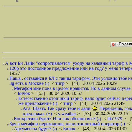
Подел
А вот Би Лайн "сопротивляется" уходу на халявный тариф в 
120р это постоянное предложение или на год? у меня тепер
19:27
Паша , оставайся в БЛ с таким тарифом. Эти условия тебе 
3g есть в Москве (-)
<
тигр
> [44] 30-04-2026 10:29
Мегафон мне пока в целом нравится. Но в данном случае
<
Бичок
> [53] 30-04-2026 10:57
Естесественно отоичный тариф, нало будет сейчас перей
же предложение (-)
<
тигр
> [43] 30-04-2026 21:49
Ага. Щаззз. Так сразу тебе и дали
Перейдешь, года 
предложат. (+)
<
s-weather
> [53] 30-04-2026 22:15
Конкретика будет? Или как обычно все? (-)
<
ilia1979
> [
Зря в мегафон переходишь, нечистоплотный оператор (-)
<
Аргументы будут? (-)
<
Бичок
> [48] 29-04-2026 01:07