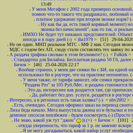
13:49
У меня Мегафон с 2002 года примерно основной,
помню что-то такого что раздражало, любимый опе
платное удержание при втором звонке норм? (-
Ну как бы да, есть такой корявый момент) но
звонка без начислений", как-то так, и реальн
ИМХО Не будет тут никаких представителей. Объектив
иногда и в пару дней (-)
<
ilia1979
> [51] 29-04-2026
Не он один. МНП реальное МТС - МФ 2 мая. Сегодня звонок
МДС с годом без АП, сходу стали составлять тех заявку по 
А раздача трафика сколько в этом безлимите? (-)
<
Falkirk
>
Стандартно для Билайна. Бесплатная раздача 50 Гб, далее с
Бичок
> [46] 25-04-2026 22:17
Вообще странно, у меня две симки би с БИ, на одной нап
использовал би в роутере, что на практике непонятно. (-
У меня также, от тарифа зависит, обе симки прекрасно
"Раздача Pro" за 105 Руб./Мес. и раздача становится б
Это да, интереснее как раздается там, где приписки 
Да, работает без доп. услуги, раздаётся в роутере
Интересно, а в регионах есть такая халява? (-)
<
nbv2002
> 
Есть, очевидно. Сегодня оформил заказ на перевод своего
Лиха беда начало. Мега выпустила джина из и бутылки и пок
демпинг опсосов неизбежен - будем посмотреть (-) (Просто
Не знаю, какой уж тут "джин"
)) (+)
<
Бичок
> [101] 2
откуда уверенность, что тариф за 1 р. не заменят вскоре
Я не могу догадываться, какой набор услуг необходим