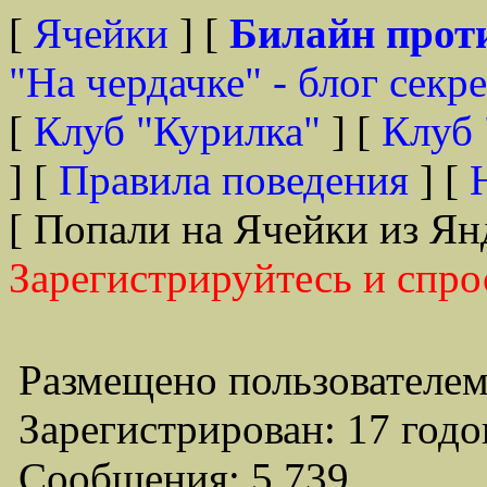
[
Ячейки
] [
Билайн прот
"На чердачке" - блог секр
[
Клуб "Курилка"
] [
Клуб 
] [
Правила поведения
] [
[ Попали на Ячейки из Ян
Зарегистрируйтесь и спро
Размещено пользователем
Зарегистрирован: 17 годо
Сообщения: 5,739