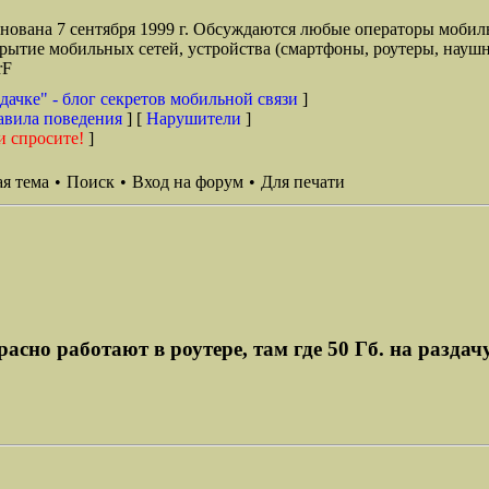
снована 7 сентября 1999 г. Обсуждаются любые операторы мобил
окрытие мобильных сетей, устройства (смартфоны, роутеры, наушн
rF
дачке" - блог секретов мобильной связи
]
авила поведения
] [
Нарушители
]
и спросите!
]
я тема
•
Поиск
•
Вход на форум
•
Для печати
расно работают в роутере, там где 50 Гб. на раздач