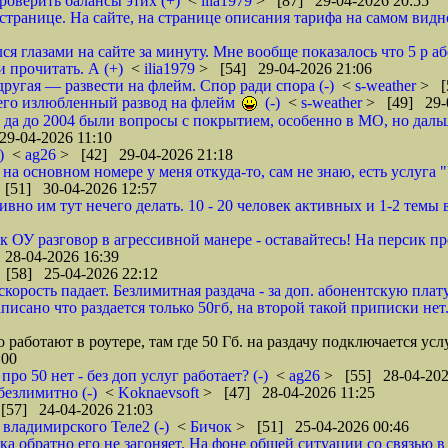
роверить балансы этих (+)
<
ilia1979
> [87] 29-04-2026 20:55
транице. На сайте, на странице описания тарифа на самом видно
ся глазами на сайте за минуту. Мне вообще показалось что 5 р 
и прочитать. А (+)
<
ilia1979
> [54] 29-04-2026 21:06
другая — развести на флейм. Спор ради спора (-)
<
s-weather
> [
его излюбленный развод на флейм
(-)
<
s-weather
> [49] 29-
 да до 2004 были вопросы с покрытием, особенно в МО, но даль
9-04-2026 11:10
)
<
ag26
> [42] 29-04-2026 21:18
 на основном номере у меня откуда-то, сам не знаю, есть услуга 
[51] 30-04-2026 12:57
о им тут нечего делать. 10 - 20 человек активных и 1-2 темы в 
 ОУ разговор в агрессивной манере - оставайтесь! На персик пр
28-04-2026 16:39
 [58] 25-04-2026 22:12
корость падает. Безлимитная раздача - за доп. абонентскую плату
исано что раздается только 50гб, на второй такой приписки нет..
 работают в роутере, там где 50 Гб. на раздачу подключается услу
:00
про 50 нет - без доп услуг работает? (-)
<
ag26
> [55] 28-04-202
 безлимитно (-)
<
Koknaevsoft
> [47] 28-04-2026 11:25
[57] 24-04-2026 21:03
 владимирского Теле2 (-)
<
Бичок
> [51] 25-04-2026 00:46
а обратно его не загоняет. На фоне общей ситуации со связью в 