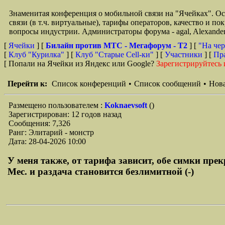
Знаменитая конференция о мобильной связи на "Ячейках". О
связи (в т.ч. виртуальные), тарифы операторов, качество и п
вопросы индустрии. Администраторы форума - agal, Alexande
[
Ячейки
] [
Билайн против МТС - Мегафорум - T2
]
[
"На чер
[
Клуб "Курилка"
] [
Клуб "Старые Сell-ки"
] [
Участники
] [
Пр
[ Попали на Ячейки из Яндекс или Google?
Зарегистрируйтесь 
Перейти к:
Список конференций
•
Список сообщений
•
Нова
Размещено пользователем :
Koknaevsoft
()
Зарегистрирован: 12 годов назад
Сообщения: 7,326
Ранг: Элитарий - монстр
Дата: 28-04-2026 10:00
У меня также, от тарифа зависит, обе симки прек
Мес. и раздача становится безлимитной (-)