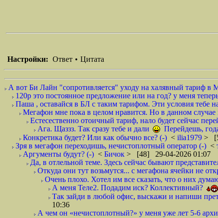
Настройки:
Ответ
•
Цитата
А вот Би Лайн "сопротивляется" уходу на халявный тариф в 
120р это постоянное предложение или на год? у меня тепер
Паша , оставайся в БЛ с таким тарифом. Эти условия тебе н
Мегафон мне пока в целом нравится. Но в данном случае
Естесественно отоичный тариф, нало будет сейчас перей
Ага. Щаззз. Так сразу тебе и дали
Перейдешь, года 
Конкретика будет? Или как обычно все? (-)
<
ilia1979
> [
Зря в мегафон переходишь, нечистоплотный оператор (-)
<
Аргументы будут? (-)
<
Бичок
> [48] 29-04-2026 01:07
Да, в отлельной теме. Здесь сейчас бывают представите
Откуда они тут возьмутся... с мегафона ячейки не о
Очень плохо. Хотел им все сказать, что о них дума
А меня Теле2. Подадим иск? Коллективный?
Так зайди в любой офис, выскажи и напиши прете
10:36
А чем он «нечистоплотный?» у меня уже лет 5-6 арх