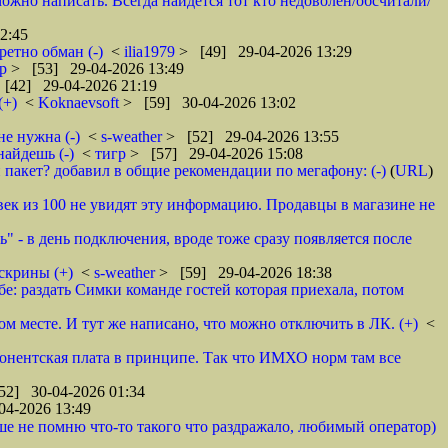
ожно написать. Всегда найдется тот кто недоволен/обсчитали/
2:45
ретно обман (-)
<
ilia1979
> [49] 29-04-2026 13:29
гр
> [53] 29-04-2026 13:49
[42] 29-04-2026 21:19
(+)
<
Koknaevsoft
> [59] 30-04-2026 13:02
не нужна (-)
<
s-weather
> [52] 29-04-2026 13:55
найдешь (-)
<
тигр
> [57] 29-04-2026 15:08
пакет? добавил в общие рекомендации по мегафону: (-)
(
URL
)
овек из 100 не увидят эту информацию. Продавцы в магазине не
ь" - в день подключения, вроде тоже сразу появляется после
скрины (+)
<
s-weather
> [59] 29-04-2026 18:38
бе: раздать Симки команде гостей которая приехала, потом
м месте. И тут же написано, что можно отключить в ЛК. (+)
<
абонентская плата в принципе. Так что ИМХО норм там все
52] 30-04-2026 01:34
04-2026 13:49
ше не помню что-то такого что раздражало, любимый оператор)