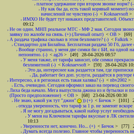
платное удержание при втором звонке норм? (-
Ну как бы да, есть такой корявый момент) но
начислений не чувствую (-)
<
Koknaevsoft
> 
ИМХО Не будет тут никаких представителей. Объективн
09:12
Не он один. МНП реальное МТС - МФ 2 мая. Сегодня звонок
заявку по жалобе на связь. (+) (Личный опыт)
<
ОВ
> [69] 
А раздача трафика сколько в этом безлимите? (-)
<
Falkirk
>
Стандартно для Билайна. Бесплатная раздача 50 Гб, далее с
Вообще странно, у меня две симки би с БИ, на одной нап
непонятно. (-)
<
ag26
> [49] 28-04-2026 08:57
У меня также, от тарифа зависит, обе симки прекрасно
безлимитной (-)
<
Koknaevsoft
> [59] 28-04-2026 10
Это да, интереснее как раздается там, где приписки 
Да, работает без доп. услуги, раздаётся в роутере
Интересно, а в регионах есть такая халява? (-)
<
nbv2002
> 
Есть, очевидно. Сегодня оформил заказ на перевод своего
Лиха беда начало. Мега выпустила джина из и бутылки и пок
(Просто предположение)
<
ОВ
> [68] 23-04-2026 00:30
Не знаю, какой уж тут "джин"
)) (+)
<
Бичок
> [101] 2
откуда уверенность, что тариф за 1 р. не заменят вскоре
Я не могу догадываться, какой набор услуг необходим
У меня на Ключевом тарифы вкусные в ЛК светились
10:13
Уверенности нет, конечно. Но... (+)
<
Бичок
> [77] 2
Думать всегда полезно. Главное чтобы уверенность не