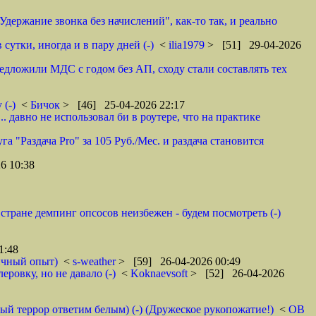
"Удержание звонка без начислений", как-то так, и реально
сутки, иногда и в пару дней (-)
<
ilia1979
> [51] 29-04-2026
едложили МДС с годом без АП, сходу стали составлять тех
 (-)
<
Бичок
> [46] 25-04-2026 22:17
. давно не использовал би в роутере, что на практике
га "Раздача Pro" за 105 Руб./Мес. и раздача становится
6 10:38
стране демпинг опсосов неизбежен - будем посмотреть (-)
1:48
Личный опыт)
<
s-weather
> [59] 26-04-2026 00:49
ровку, но не давало (-)
<
Koknaevsoft
> [52] 26-04-2026
ный террор ответим белым) (-) (Дружеское рукопожатие!)
<
ОВ