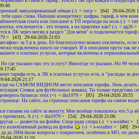
нормально и связь и тариф . ИМХО так про каждого оператора м
09:49
меренный завуалированный обман (-)
<
тигр
> [64] 29-04-2026 1
т тебя одни слова. Напиши конкретику: цифры, тариф, в чем конк
абонентская плата или списание в ТП переходи на ноль (-)
<
ти
ентка, отключается - это теория. а на практике как? (-)
<
ag26
> 
тся в ЛК через месяц в раздел "Для меня" и подключается тариф 
979
> [43] 29-04-2026 21:03
мегафон» за 5 р в день. Еë благополучно можно отключить, если 
ически подключена никто не говорит. И в описании прсто так не 
лышите о платных услугах, которые включены в первоначальный 
Но где указано про эту услугу? Явнотгде то указано. Но 99 чел
6 17:45
нии тарифа есть, в ЛК в платных услугах есть, в "расходы за ден
9-04-2026 21:17
везде на САМОМ ВИДНОМ месте описания тарифа. Лень делать 
ситуация: Симки для футбольных команд. Ты только представь се
роверить балансы этих (+)
<
ilia1979
> [85] 29-04-2026 20:55
транице. На сайте, на странице описания тарифа на самом видно
ся глазами на сайте за минуту. Мне вообще показалось что 5 р 
и прочитать. А (+)
<
ilia1979
> [54] 29-04-2026 21:06
другая — развести на флейм. Спор ради спора (-)
<
s-weather
> [
его излюбленный развод на флейм
(-)
<
s-weather
> [49] 29-
 да до 2004 были вопросы с покрытием, особенно в МО, но даль
9-04-2026 11:10