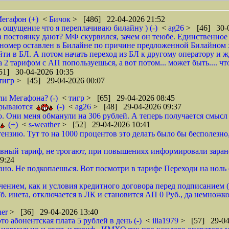
Мегафон (+)
<
Бичок
> [486] 22-04-2026 21:52
ь ощущение что я переплачиваю билайну ) (-)
<
ag26
> [46] 30-0
а постоянку дают? МФ скурвился, зачем он теюбе. Единственное 
 номер оставлен в Билайне по причине предложенной Билайном х
ти в БЛ. А потом начать переход из БЛ к другому оператору и ж
2 тарифом с АП попользуешься, а вот потом... может быть.... что
51] 30-04-2026 10:35
тигр
> [45] 29-04-2026 00:07
ли Мегафона? (-)
<
тигр
> [65] 29-04-2026 08:45
ткрываются
(-)
<
ag26
> [48] 29-04-2026 09:37
ю. Они меня обманули на 306 рублей. А теперь получается смысл 
(+)
<
s-weather
> [52] 29-04-2026 10:41
нзию. Тут то на 1000 процентов это делать было бы бесполезно, 
ивный тариф, не трогают, при повышениях информировали заранее
9:24
но. Не подкопаешься. Вот посмотри в тарифе Переходи на ноль е
ением, как и условия кредитного договора перед подписанием (
б. инета, отключается в ЛК и становится АП 0 Руб., да немножко 
her
> [36] 29-04-2026 13:40
то абонентская плата 5 рублей в день (-)
<
ilia1979
> [57] 29-04