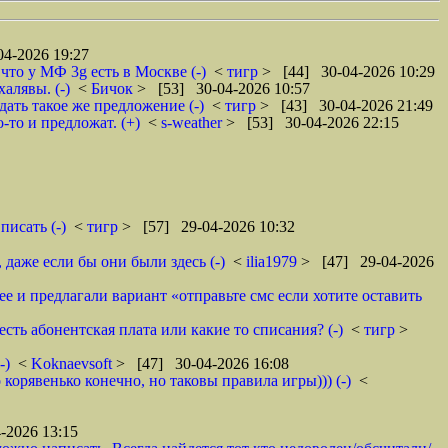
4-2026 19:27
что у МФ 3g есть в Москве (-)
<
тигр
> [44] 30-04-2026 10:29
алявы. (-)
<
Бичок
> [53] 30-04-2026 10:57
дать такое же предложение (-)
<
тигр
> [43] 30-04-2026 21:49
-то и предложат. (+)
<
s-weather
> [53] 30-04-2026 22:15
писать (-)
<
тигр
> [57] 29-04-2026 10:32
даже если бы они были здесь (-)
<
ilia1979
> [47] 29-04-2026
 и предлагали вариант «отправьте смс если хотите оставить
сть абонентская плата или какие то списания? (-)
<
тигр
>
-)
<
Koknaevsoft
> [47] 30-04-2026 16:08
корявенько конечно, но таковы правила игры))) (-)
<
-2026 13:15