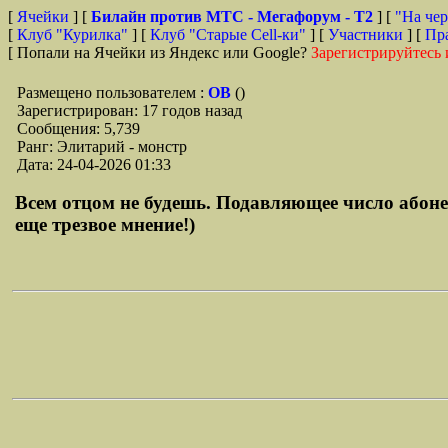
[
Ячейки
] [
Билайн против МТС - Мегафорум - T2
]
[
"На чер
[
Клуб "Курилка"
] [
Клуб "Старые Сell-ки"
] [
Участники
] [
Пр
[ Попали на Ячейки из Яндекс или Google?
Зарегистрируйтесь 
Размещено пользователем :
ОВ
()
Зарегистрирован: 17 годов назад
Сообщения: 5,739
Ранг: Элитарий - монстр
Дата: 24-04-2026 01:33
Всем отцом не будешь. Подавляющее число абоне
еще трезвое мнение!)