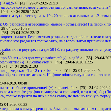
)
<
ag26
> [42] 29-04-2026 21:18
 на основном номере у меня откуда-то, сам не знаю, есть услуга 
[50] 30-04-2026 12:57
о им тут нечего делать. 10 - 20 человек активных и 1-2 темы в 
 ОУ разговор в агрессивной манере - оставайтесь! На персик пр
28-04-2026 16:39
 [58] 25-04-2026 22:12
корость падает. Безлимитная раздача - за доп. абонентскую плату
исано что раздается только 50гб, на второй такой приписки нет..
 работают в роутере, там где 50 Гб. на раздачу подключается услу
:00
про 50 нет - без доп услуг работает? (-)
<
ag26
> [55] 28-04-202
 безлимитно (-)
<
Koknaevsoft
> [46] 28-04-2026 11:25
[57] 24-04-2026 21:03
 владимирского Теле2 (-)
<
Бичок
> [51] 25-04-2026 00:46
а обратно его не загоняет. На фоне общей ситуации со связью в 
3-04-2026 00:48
 на что-то более привычное? (+)
<
planetalfa
> [75] 24-04-2026 2
о вам в тарифе (трафик и минуты за границей, и тд и тп). (+) (
, только перейти на них нельзя было, не помню точную формуле
5-04-2026 00:23
 переросла в самоуверенность. Заменят - и мы заменим (на крас