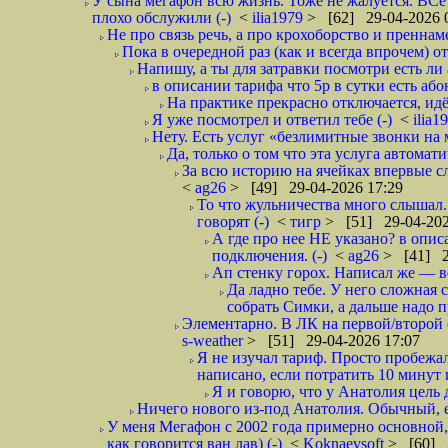
У сына мегафон всю жизнь. Тоже не жалуется. ВСе 
плохо обслужили (-)
<
ilia1979
> [62] 29-04-2026 
Не про связь речь, а про крохоборство и пренна
Пока в очередной раз (как и всегда впрочем) о
Напишу, а ты для затравки посмотри есть ли 
в описании тарифа что 5р в сутки есть абон
На практике прекрасно отключается, идё
Я уже посмотрел и ответил тебе (-)
<
ilia1
Нету. Есть услуг «безлимитные звонки на 
Да, только о том что эта услуга автомат
За всю историю на ячейках впервые с
<
ag26
> [49] 29-04-2026 17:29
То что жульничества много слышал. 
говорят (-)
<
тигр
> [51] 29-04-202
А где про нее НЕ указано? в описа
подключения. (-)
<
ag26
> [41] 2
Ап стенку горох. Написал же — 
Да ладно тебе. У него сложная 
собрать Симки, а дальше надо п
Элементарно. В ЛК на первой/второй с
s-weather
> [51] 29-04-2026 17:07
Я не изучал тариф. Просто пробежал
написано, если потратить 10 минут 
Я и говорю, что у Анатолия цель 
Ничего нового из-под Анатолия. Обычный, 
У меня Мегафон с 2002 года примерно основной,
как говорится ван лав) (-)
<
Koknaevsoft
> [60] 2