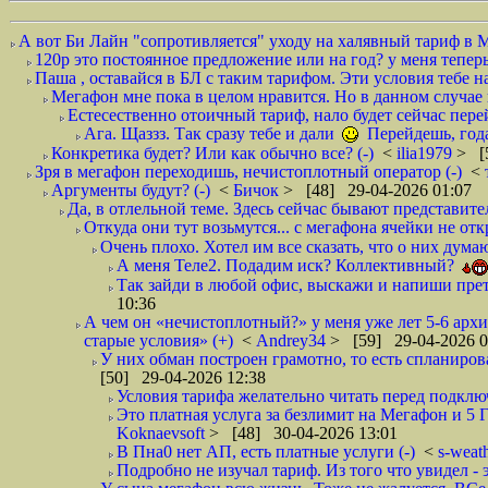
А вот Би Лайн "сопротивляется" уходу на халявный тариф в 
120р это постоянное предложение или на год? у меня тепер
Паша , оставайся в БЛ с таким тарифом. Эти условия тебе н
Мегафон мне пока в целом нравится. Но в данном случае
Естесественно отоичный тариф, нало будет сейчас перей
Ага. Щаззз. Так сразу тебе и дали
Перейдешь, года 
Конкретика будет? Или как обычно все? (-)
<
ilia1979
> [
Зря в мегафон переходишь, нечистоплотный оператор (-)
<
Аргументы будут? (-)
<
Бичок
> [48] 29-04-2026 01:07
Да, в отлельной теме. Здесь сейчас бывают представите
Откуда они тут возьмутся... с мегафона ячейки не о
Очень плохо. Хотел им все сказать, что о них дума
А меня Теле2. Подадим иск? Коллективный?
Так зайди в любой офис, выскажи и напиши прете
10:36
А чем он «нечистоплотный?» у меня уже лет 5-6 арх
старые условия» (+)
<
Andrey34
> [59] 29-04-2026 0
У них обман построен грамотно, то есть спланирова
[50] 29-04-2026 12:38
Условия тарифа желательно читать перед подключ
Это платная услуга за безлимит на Мегафон и 5 Г
Koknaevsoft
> [48] 30-04-2026 13:01
В Пна0 нет АП, есть платные услуги (-)
<
s-weat
Подробно не изучал тариф. Из того что увидел - э