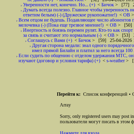
Уверенности нет, конечно. Но... (+)
<
Бичок
> [77] 2
Думать всегда полезно. Главное чтобы уверенность н
ответим белым) (-) (Дружеское рукопожатие!)
<
ОВ
>
Всем отцом не будешь. Подавляющее число абонентов 
мелочевка (-) (Пока еще трезвое мнение!)
<
ОВ
> [50] 
Инертность и боязнь перемен рулят. Кто-то как спорт
за связь и считают это нормальным (-)
<
ОВ
> [53] 2
Соглашусь с Вами (+)
<
Бичок
> [59] 25-04-2026 
Другая сторона медали: знал одного порядочного
имел прямой Билайн и платил за него всегда 100 
Если судить по общению с отделом удержания МТС, они 
изучают (договор и условия тарифа) (+)
<
s-weather
> [
Перейти к:
Список конференций
•
Array
Sorry, only registered users may post
пользователи могут писать в этом 
Нажмите для входа