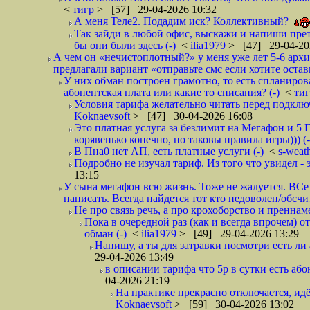
<
тигр
> [57] 29-04-2026 10:32
А меня Теле2. Подадим иск? Коллективный?
Так зайди в любой офис, выскажи и напиши прете
бы они были здесь (-)
<
ilia1979
> [47] 29-04-20
А чем он «нечистоплотный?» у меня уже лет 5-6 арх
предлагали вариант «отправьте смс если хотите остав
У них обман построен грамотно, то есть спланиров
абонентская плата или какие то списания? (-)
<
ти
Условия тарифа желательно читать перед подключ
Koknaevsoft
> [47] 30-04-2026 16:08
Это платная услуга за безлимит на Мегафон и 5 Г
корявенько конечно, но таковы правила игры))) (-
В Пна0 нет АП, есть платные услуги (-)
<
s-weat
Подробно не изучал тариф. Из того что увидел - э
13:15
У сына мегафон всю жизнь. Тоже не жалуется. ВСе
написать. Всегда найдется тот кто недоволен/обсчи
Не про связь речь, а про крохоборство и пренна
Пока в очередной раз (как и всегда впрочем) 
обман (-)
<
ilia1979
> [49] 29-04-2026 13:29
Напишу, а ты для затравки посмотри есть ли 
29-04-2026 13:49
в описании тарифа что 5р в сутки есть абон
04-2026 21:19
На практике прекрасно отключается, идё
Koknaevsoft
> [59] 30-04-2026 13:02