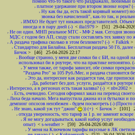
помню что-то такого что раздражало, любимый опе
платное удержание при втором звонке норм? (-
Ну как бы да, есть такой корявый момент) но
звонка без начислений", как-то так, и реальн
ИМХО Не будет тут никаких представителей. Объектив
иногда и в пару дней (-)
<
ilia1979
> [51] 29-04-2026
Не он один. МНП реальное МТС - МФ 2 мая. Сегодня звонок
МДС с годом без АП, сходу стали составлять тех заявку по 
А раздача трафика сколько в этом безлимите? (-)
<
Falkirk
>
Стандартно для Билайна. Бесплатная раздача 50 Гб, далее с
Бичок
> [46] 25-04-2026 22:17
Вообще странно, у меня две симки би с БИ, на одной нап
использовал би в роутере, что на практике непонятно. (-
У меня также, от тарифа зависит, обе симки прекрасно
"Раздача Pro" за 105 Руб./Мес. и раздача становится б
Это да, интереснее как раздается там, где приписки 
Да, работает без доп. услуги, раздаётся в роутере
Интересно, а в регионах есть такая халява? (-)
<
nbv2002
> 
Есть, очевидно. Сегодня оформил заказ на перевод своего
Лиха беда начало. Мега выпустила джина из и бутылки и пок
демпинг опсосов неизбежен - будем посмотреть (-) (Просто
Не знаю, какой уж тут "джин"
)) (+)
<
Бичок
> [101] 2
откуда уверенность, что тариф за 1 р. не заменят вскоре
Я не могу догадываться, какой набор услуг необходим
опыт)
<
s-weather
> [59] 26-04-2026 00:49
У меня на Ключевом тарифы вкусные в ЛК светилис
не давало (-)
<
Koknaevsoft
> [52] 26-04-2026 10: