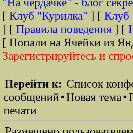
"На чердачке" - блог секр
[
Клуб "Курилка"
] [
Клуб 
] [
Правила поведения
] [
[ Попали на Ячейки из Ян
Зарегистрируйтесь и спро
Перейти к:
Список конф
сообщений
•
Новая тема
•
печати
Размещено пользователем