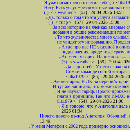
Я уже посмотрел и ответил тебе (-)
<
ilia1
Нету. Есть услуг «безлимитные звонки на 
(-)
<
s-weather
> [52] 29-04-2026 13:55
Да, только о том что эта услуга автома
(-)
<
тигр
> [57] 29-04-2026 15:08
За всю историю на ячейках впервые с
добавил в общие рекомендации по мега
То что жульничества много слышал. 
не увидят эту информацию. Продавцы
А где про нее НЕ указано? в описа
подключения, вроде тоже сразу по
Ап стенку горох. Написал же —
(+)
<
s-weather
> [59] 29-04-2026
Да ладно тебе. У него сложная 
Симки команде гостей которая п
<
ilia1979
> [85] 29-04-2026 20
Элементарно. В ЛК на первой/второй 
И тут же написано, что можно отключи
Я не изучал тариф. Просто пробежал
плата в принципе. Так что ИМХО нор
ilia1979
> [54] 29-04-2026 21:06
Я и говорю, что у Анатолия цель 
2026 01:34
Ничего нового из-под Анатолия. Обычный, 
13:49
У меня Мегафон с 2002 года примерно основной,