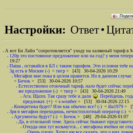
Подел
Настройки:
Ответ
•
Цита
А вот Би Лайн "сопротивляется" уходу на халявный тариф в 
120р это постоянное предложение или на год? у меня тепер
19:27
Паша , оставайся в БЛ с таким тарифом. Эти условия тебе 
3g есть в Москве (-)
<
тигр
> [43] 30-04-2026 10:29
Мегафон мне пока в целом нравится. Но в данном случае
<
Бичок
> [53] 30-04-2026 10:57
Естесественно отоичный тариф, нало будет сейчас перей
же предложение (-)
<
тигр
> [43] 30-04-2026 21:49
Ага. Щаззз. Так сразу тебе и дали
Перейдешь, года 
предложат. (+)
<
s-weather
> [53] 30-04-2026 22:15
Конкретика будет? Или как обычно все? (-)
<
ilia1979
> [
Зря в мегафон переходишь, нечистоплотный оператор (-)
<
Аргументы будут? (-)
<
Бичок
> [48] 29-04-2026 01:07
Да, в отлельной теме. Здесь сейчас бывают представите
Откуда они тут возьмутся... с мегафона ячейки не о
Очень плохо. Хотел им все сказать, что о них дума