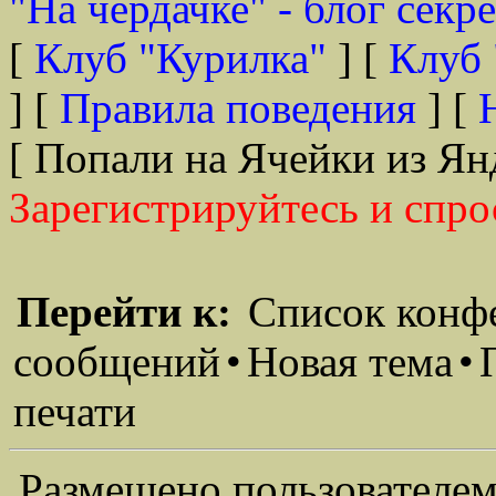
"На чердачке" - блог секр
[
Клуб "Курилка"
] [
Клуб 
] [
Правила поведения
] [
[ Попали на Ячейки из Ян
Зарегистрируйтесь и спро
Перейти к:
Список конф
сообщений
•
Новая тема
•
печати
Размещено пользователем