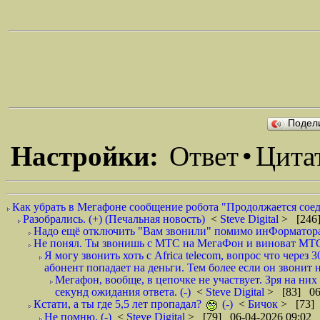
Подел
Настройки:
Ответ
•
Цита
Как убрать в Мегафоне сообщение робота "Продолжается соеди
Разобрались. (+) (Печальная новость)
<
Steve Digital
> [246]
Надо ещё отключить "Вам звонили" помимо инФорматора, 
Не понял. Ты звонишь с МТС на МегаФон и виноват МТС?
Я могу звонить хоть с Africa telecom, вопрос что чер
абонент попадает на деньги. Тем более если он звонит
Мегафон, вообще, в цепочке не участвует. Зря на ни
секунд ожидания ответа. (-)
<
Steve Digital
> [83] 06
Кстати, а ты где 5,5 лет пропадал?
(-)
<
Бичок
> [73] 
Не помню. (-)
<
Steve Digital
> [79] 06-04-2026 09:02