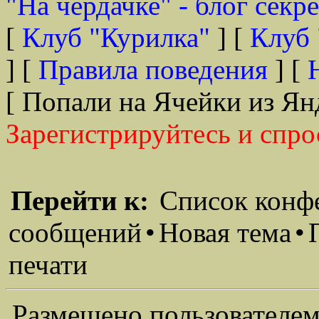
"На чердачке" - блог секр
[
Клуб "Курилка"
] [
Клуб 
] [
Правила поведения
] [
[ Попали на Ячейки из Ян
Зарегистрируйтесь и спро
Перейти к:
Список конф
сообщений
•
Новая тема
•
печати
Размещено пользователем