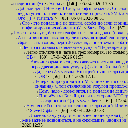
соединение (+)
<
Эльза
> [140] 05-04-2026 15:35
Добрый день! Номеру 10 лет, тариф я не менял. Со слов
недоступен, или занят, то достаточно прислать SMS, а н
Ого (-)
<
rustam79
> [83] 06-04-2026 08:51
Ого - это попадание на деньги, особенно если звони
информирования абонента. (-)
<
Steve Digital
> [67] 
Полезная услуга, без нее телефон не звонит долго (пока гу
А если звонишь пожилому человеку, который еле ходит,
сбрасывать звонок, через 30 секунд, а не отвечать робот
Лечится полным отключением услуги "Переадресаци
Легко отключил в чате на трёх номерах. По схеме: 
ОВ
> [60] 17-04-2026 01:57
Автоинформатор спустя какое-то время вновь доб
переадресацию, как услугу (-) (Личный опыт)
<
Да, через 2-3 месяца. Но отрубать переадресац
<
ОВ
> [56] 17-04-2026 17:12
Теперь попробуй на этот МТС позвонить с билай
билайна). С той отключнной услугой продолжил 
Кому надо - дозвонятся, не попадая на деньг
При чём тут Билайн, если на стороне МТС до
«соединения»? (-)
<
s-weather
> [62] 17-04-
У меня не было установлено переадресаций. Или м
<
Steve Digital
> [66] 08-04-2026 07:33
Именно саму услугу, если конечно не нужна (-)
Мне важнее дозвониться, а не сэкономить. Звонки из з
2026 12:35