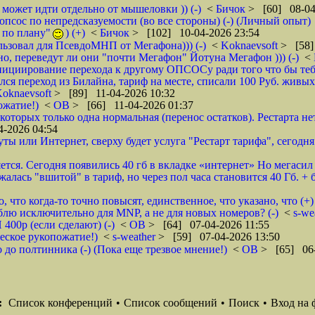
 может идти отдельно от мышеловки )) (-)
<
Бичок
> [60] 08-04
псос по непредсказуемости (во все стороны) (-) (Личный опыт)
 по плану"
) (+)
<
Бичок
> [102] 10-04-2026 23:54
ьзовал для ПсевдоМНП от Мегафона))) (-)
<
Koknaevsoft
> [58]
о, переведут ли они "почти Мегафон" Йотуна Мегафон ))) (-)
<
циирование перехода к другому ОПСОСу ради того что бы тебя
лся переход из Билайна, тариф на месте, списали 100 Руб. живых
oknaevsoft
> [89] 11-04-2026 10:32
ожатие!)
<
ОВ
> [66] 11-04-2026 01:37
з которых только одна нормальная (перенос остатков). Рестарта н
-2026 04:54
ты или Интернет, сверху будет услуга "Рестарт тарифа", сегодня 
тся. Сегодня появились 40 гб в вкладке «интернет» Но мегасил 
алась "вшитой" в тариф, но через пол часа становится 40 Гб. + 
 что когда-то точно повысят, единственное, что указано, что (+)
ублю исключительно для MNP, а не для новых номеров? (-)
<
s-we
00р (если сделают) (-)
<
ОВ
> [64] 07-04-2026 11:55
еское рукопожатие!)
<
s-weather
> [59] 07-04-2026 13:50
до полтинника (-) (Пока еще трезвое мнение!)
<
ОВ
> [65] 06-
:
Список конференций
•
Список сообщений
•
Поиск
•
Вход на 