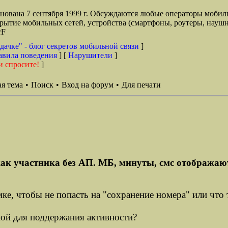
снована 7 сентября 1999 г. Обсуждаются любые операторы мобил
окрытие мобильных сетей, устройства (смартфоны, роутеры, наушн
rF
дачке" - блог секретов мобильной связи
]
авила поведения
] [
Нарушители
]
и спросите!
]
я тема
•
Поиск
•
Вход на форум
•
Для печати
ак участника без АП. МБ, минуты, смс отображают
мке, чтобы не попасть на "сохранение номера" или что 
ной для поддержания активности?