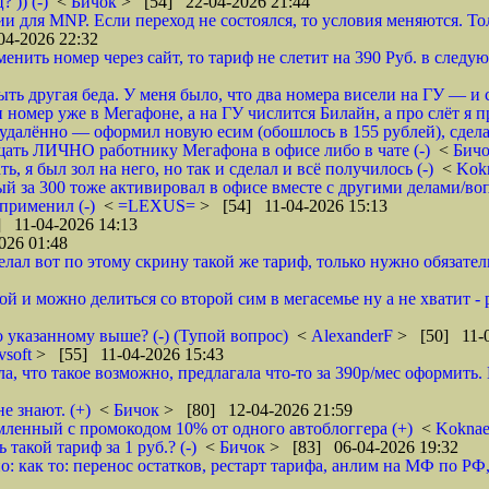
 )) (-)
<
Бичок
> [54] 22-04-2026 21:44
и для MNP. Если переход не состоялся, то условия меняются. Т
4-2026 22:32
менить номер через сайт, то тариф не слетит на 390 Руб. в следу
ть другая беда. У меня было, что два номера висели на ГУ — и с
 номер уже в Мегафоне, а на ГУ числится Билайн, а про слёт я п
 удалённо — оформил новую есим (обошлось в 155 рублей), сдела
щать ЛИЧНО работнику Мегафона в офисе либо в чате (-)
<
Бич
ь, я был зол на него, но так и сделал и всё получилось (-)
<
Kok
 за 300 тоже активировал в офисе вместе с другими делами/воп
применил (-)
<
=LEXUS=
> [54] 11-04-2026 15:13
 11-04-2026 14:13
026 01:48
елал вот по этому скрину такой же тариф, только нужно обязатель
ой и можно делиться со второй сим в мегасемье ну а не хватит -
 указанному выше? (-) (Тупой вопрос)
<
AlexanderF
> [50] 11-0
vsoft
> [55] 11-04-2026 15:43
а, что такое возможно, предлагала что-то за 390р/мес оформить
е знают. (+)
<
Бичок
> [80] 12-04-2026 21:59
ленный с промокодом 10% от одного автоблоггера (+)
<
Koknae
такой тариф за 1 руб.? (-)
<
Бичок
> [83] 06-04-2026 19:32
 как то: перенос остатков, рестарт тарифа, анлим на МФ по РФ, 