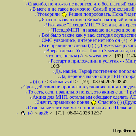
Спасибо, но что-то не верится, что бесплатный сыр
В меге и не такое возможно. Самый прикольный о
Уговорили
Решил попробовать. Пока "идет
Я использовал номер Билайна который испол
Что такое "ПсевдоМНП"? Кстати, интересн
"ПсевдоМНП" я называю намеренное ини
Всё было также как у вас, сегодня осуществи
СМС удвоились, интернет нет ибо он (+)
<
K
Всё правильно сделал)) (-) (Дружеское рукоп
Вчера сделал. Упс... Только 3 мегасилы, и
что нет, нельзя (-)
<
s-weather
> [67] 11-04
Рестарт в приложении в услугах - - Мину
10:34
Да, нашёл. Тариф постепенно пополняе
Да, первоначально опция БИ отображ
))) (-)
<
Koknaevsoft
> [59] 08-04-2026 08:45
Срок действия не прописан в условиях, понятное дело,
То есть, если правильно понял, это акция с ап=1 р
Акция для МНП, остальным обещают сделать АП 4
Значит, правильно понял
Спасибо (-) (Друж
Отдельные элитами уже п понизили ап с Целкового 
(-)
<
ag26
> [71] 06-04-2026 12:37
Перейти к