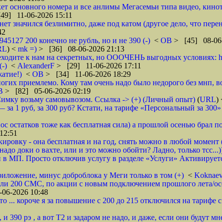
т основного номера и все анлимы Мегасемьи типа видео, киноте
49] 11-06-2026 15:11
ет значился безлимитно, даже под катом (другое дело, что пере
42
1945127 200 конечно не рубль, но и не 390 (-)
<
ОВ
> [45] 08-06
RL
) <
mk =)
> [36] 08-06-2026 21:13
дите к нам на секретных, но ОООЧЕНЬ выгодных условиях: http
-)
<
AlexanderF
> [29] 11-06-2026 17:11
атие!)
<
ОВ
> [34] 11-06-2026 18:29
многих приемлемо. Кому там очень надо было недорого без мнп, в
В
> [82] 05-06-2026 02:19
 Симку возьму самовывозом. Ссылка -> (+) (Личный опыт)
(
URL
)
 за 1 руб, за 300 руб? Кстати, на тарифе «Персональный за 300» 
енос остатков тоже как бесплатная сила) а прошлой осенью брал п
12:51
ировку - она бесплатная и на год, снять можно в любой момент 
до доки о вахте, или и это можно обойти? Ладно, только тсс...))
в МП. Просто отключив услугу в разделе «Услуги» Активируется
иложение, минус доброблока у Меги только в том (+)
<
Koknaev
 или 200 СМС, по акции с новым подключением прошлого лета/осе
06-2026 10:48
это ... короче я за повышение с 200 до 215 отключился на тарифе с
 и 390 рэ , а вот Т2 и задаром не надо, и даже, если они будут 