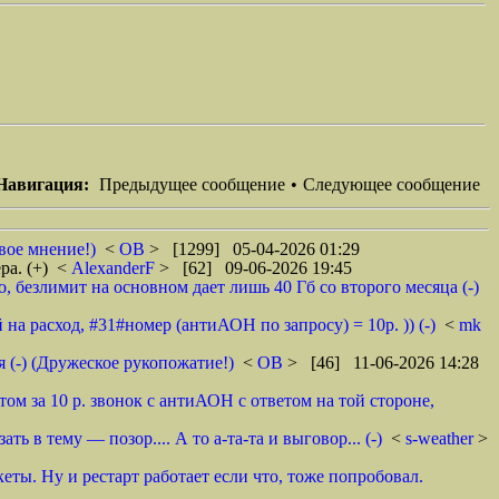
Навигация:
Предыдущее сообщение
•
Следующее сообщение
вое мнение!)
<
ОВ
> [1299] 05-04-2026 01:29
ра. (+)
<
AlexanderF
> [62] 09-06-2026 19:45
 безлимит на основном дает лишь 40 Гб со второго месяца (-)
на расход, #31#номер (антиАОН по запросу) = 10р. )) (-)
<
mk
 (-) (Дружеское рукопожатие!)
<
ОВ
> [46] 11-06-2026 14:28
том за 10 р. звонок с антиАОН с ответом на той стороне,
 в тему — позор.... А то а-та-та и выговор... (-)
<
s-weather
>
еты. Ну и рестарт работает если что, тоже попробовал.