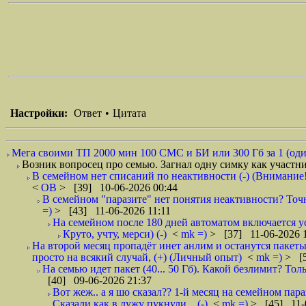
Настройки:
Ответ
•
Цитата
Мега своими ТП 2000 мин 100 СМС и БИ или 300 Гб за 1 (один!
Возник вопросец про семью. Загнал одну симку как участни
В семейном нет списаний по неактивности (-) (Внимание!
<
ОВ
> [39] 10-06-2026 00:44
В семейном "паразите" нет понятия неактивности? Точна?
=)
> [43] 11-06-2026 11:11
На семейном после 180 дней автоматом включается ус
Круто, учту, мерси) (-)
<
mk =)
> [37] 11-06-2026 
На второй месяц пропадёт инет анлим и останутся пакеты 
просто на всякий случай, (+) (Личный опыт)
<
mk =)
> [5
На семью идет пакет (40... 50 Гб). Какой безлимит? Толь
[40] 09-06-2026 21:37
Вот жеж.. а я шо сказал?? 1-й месяц на семейном пар
Сказали как в лужу пукнули... (-)
<
mk =)
> [45] 11-