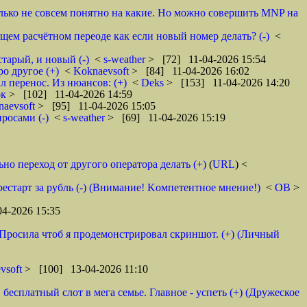
олько не совсем понятно на какие. Но можно совершить MNP на
ющем расчётном переоде как если новый номер делать? (-)
<
тарый, и новый (-)
<
s-weather
> [72] 11-04-2026 15:54
ро другое (+)
<
Koknaevsoft
> [84] 11-04-2026 16:02
л перенос. Из нюансов: (+)
<
Deks
> [153] 11-04-2026 14:20
ок
> [102] 11-04-2026 14:59
naevsoft
> [95] 11-04-2026 15:05
росами (-)
<
s-weather
> [69] 11-04-2026 15:19
но переход от другого оператора делать (+)
(
URL
) <
 рестарт за рубль (-) (Внимание! Kомпетентное мнение!)
<
ОВ
>
4-2026 15:35
. Просила чтоб я продемонстрировал скриншот. (+) (Личный
vsoft
> [100] 13-04-2026 11:10
бесплатный слот в мега семье. Главное - успеть (+) (Дружеское