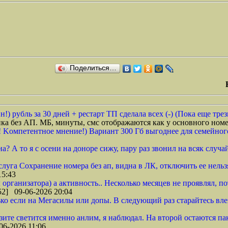
Поделиться…
) рубль за 30 дней + рестарт ТП сделала всех (-) (Пока еще трез
ка без АП. МБ, минуты, смс отображаются как у основного номе
 Kомпетентное мнение!) Вариант 300 Гб выгоднее для семейного,
 А то я с осени на доноре сижу, пару раз звонил на всяк случай 
луга Сохранение номера без ап, видна в ЛК, отключить ее нельзя
15:43
организатора) а активность.. Несколько месяцев не проявлял, по
2] 09-06-2026 20:04
ко если на Мегасилы или допы. В следующий раз старайтесь влезать
азите светится именно анлим, я наблюдал. На второй остаются пак
06-2026 11:06