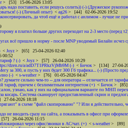
er
> [53] 15-06-2026 13:05
арь надо поставить, если решусь солить)) (-) (Дружеское рукопож
оваться! (-) (Личный опыт)
<
ag26
> [44] 02-06-2026 19:52
аконсервировать, да чтоб ещё и работал с анлимом - лучше не п
9
орому я платил больше других переходит на 2-3 место (перед т2),
слугах всё пришло в норму - после MNP уводимый Билайн исчез ср
)
<
Joyz
> [65] 25-04-2026 02:40
 00:52
тариф ? (-)
<
Joyz
> [57] 26-04-2026 10:29
tps://dzen.ru/a/adD7T1PRkzVjMb9M (-)
<
Бичок
> [134] 27-04-20
Мегу за 300, и пусть у них будет 300 Гб трафика... (-) (Просто п
лно (-)
<
s-weather
> [76] 01-05-2026 04:47
думаете сильно чем-то -- для оператора -- отличается от тарифа 
й тариф, причем с безлимитным интернетом (+)
<
Бичок
> [85]
в салон, узнаю, как у них на официальном варианте по МНП перехо
ь за косарь. Система сканирует предоставленный скрин и предлог
] 27-04-2026 18:18
рягают" в схеме "файл скопированю" "? Или я действительно, чё
до не вводить сразу на сайта, а показывать в офисе при оформле
[57] 26-04-2026 11:15
локировал через офис/звонки в АС/чат. (+)
<
s-weather
> [89] 