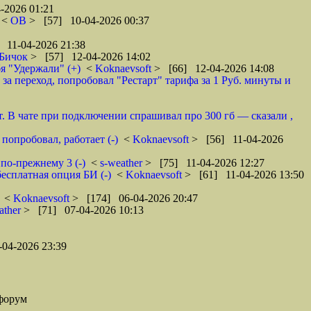
-2026 01:21
<
ОВ
> [57] 10-04-2026 00:37
 11-04-2026 21:38
Бичок
> [57] 12-04-2026 14:02
 "Удержали" (+)
<
Koknaevsoft
> [66] 12-04-2026 14:08
 за переход, попробовал "Рестарт" тарифа за 1 Руб. минуты и
ет. В чате при подключении спрашивал про 300 гб — сказали ,
попробовал, работает (-)
<
Koknaevsoft
> [56] 11-04-2026
по-прежнему 3 (-)
<
s-weather
> [75] 11-04-2026 12:27
бесплатная опция БИ (-)
<
Koknaevsoft
> [61] 11-04-2026 13:50
<
Koknaevsoft
> [174] 06-04-2026 20:47
ather
> [71] 07-04-2026 10:13
04-2026 23:39
форум