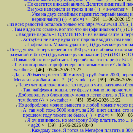
Не светится никакой анлим. Делится лимитный паке
Вы уже напердели за троих и на (+)
<
s-weather
> [
Уже на двух семейных паразитах первый месяц ин
нервничайте)) (-)
<
mk =)
> [39] 11-06-2026 15:
из всех радостей осталось только это https://vk.ru/wall-3785_
Там видео по ссылке, вот это что ли (официально)? (-)
(
U
Вводите пароль «ПОДМИГНУЛ» на нашем сайте и перехо
Хотьубей не вижу куда этот пароль вводить там надо (
Пофиксили. Можно удалить (-) (Дружеское рукопож
Поезд ушёл. Теперь перенос от 390 р., что в общем то для 
разумной и без (+) (Дружеское рукопожатие!) (+)
(
URL
) <
О
Прямо сейчас все работает. Перешёл на этот тариф с БЛ.
Т. е. скопировать тариф теперь нет возможности? Любой —
weather
> [46] 05-06-2026 13:27
Да, за 200/месяц всего 200 минут(( в рублёвом 2000, пер
Мегасилы добавились, 7.. (+)
<
mk =)
> [59] 05-06-2026 
Через чат приложения легко подклю чить вахтовую блок
Так, лайфхаки пошли, эту фразу помню но вроде там на
Добровольную блокировку можно легко снять в ЛК или 
тем более (-)
<
s-weather
> [45] 05-06-2026 13:22
Из доброблока можно вывести в любой момент через пр
А, так мой тоже 5000 минут, за 299, инет анлим, сто
прошлом году такого не было, (+)
<
mk =)
> [60] 06-
Я оч извиняюсь, но мегафону 300р платить, это ... 
<
ag26
> [39] 15-06-2026 08:40
Каждому своё. Я готов за Мегафон платить и 300,