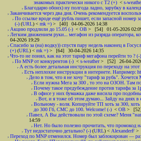
знакомых практически никого с Т2 (+)
<
s-weath
Благодарю обоих) ну полгода ладно, зарубку в календ
Заканчивается через два дня. Очень рекомендуется воспольз
По ссылке вроде ещё рубль пишет, если запасной номер з
(-)
(
URL
) <
mk =)
> [40] 04-06-2026 14:38
Акцию продлили до 15.05 (-)
<
ОВ
> [54] 01-05-2026 02:0
Легким движением руки... мегафон из разряда оператора, кот
04-2026 19:29
Спасибо за (на) водку)) спустя пару недель наконец в Госу
(+)
(
URL
) <
mk =)
> [64] 30-04-2026 14:35
Что-то не понял, как на этот тариф мегафона перейти то ? (-
По MNP от конкурентов (-)
<
s-weather
> [52] 26-04-2026
А есть более детальная инструкция по переходу на этот 
Есть неплохие инструкции в интернете. Например: ht
Дело в том, что я не хочу "тариф за рубь". Хочется 
Если нужна Мега за 300 , то это на ОЗОН. Там по
Почему такое предубеждение против тарифа за 1р? 
В офисе у них бумажка даже висила про подобны
Вот, и я тоже об этом думаю... Зайду на днях 
Вольному - воля. Копируйте ТП хоть за 300, хот
до 300 Гб, СМС до 100. Welcome! (-)
<
ОВ
> [52
Павел, А Вы действовали по этой схеме? Меня "нап
14:59
Нет. Но было полезно прочитать, что промокод на
Тут недостаточно детально? (-)
(
URL
) <
AlexanderF
> 
Переход по MNP отменился. Номер был заблокирован — разб