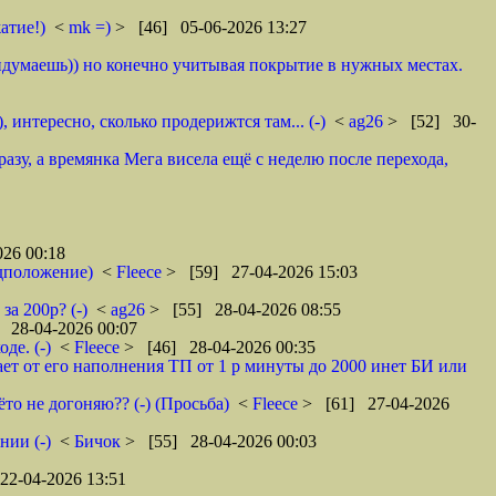
атие!)
<
mk =)
> [46] 05-06-2026 13:27
ридумаешь)) но конечно учитывая покрытие в нужных местах.
 интересно, сколько продерижтся там... (-)
<
ag26
> [52] 30-
азу, а времянка Мега висела ещё с неделю после перехода,
26 00:18
редположение)
<
Fleece
> [59] 27-04-2026 15:03
за 200р? (-)
<
ag26
> [55] 28-04-2026 08:55
 28-04-2026 00:07
де. (-)
<
Fleece
> [46] 28-04-2026 00:35
ает от его наполнения ТП от 1 р минуты до 2000 инет БИ или
то не догоняю?? (-) (Просьба)
<
Fleece
> [61] 27-04-2026
нии (-)
<
Бичок
> [55] 28-04-2026 00:03
22-04-2026 13:51