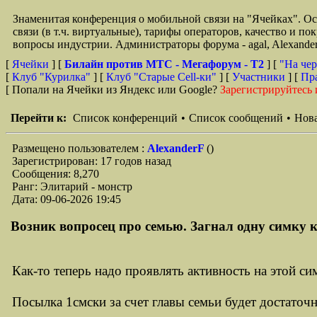
Знаменитая конференция о мобильной связи на "Ячейках". О
связи (в т.ч. виртуальные), тарифы операторов, качество и п
вопросы индустрии. Администраторы форума - agal, Alexande
[
Ячейки
] [
Билайн против МТС - Мегафорум - T2
]
[
"На чер
[
Клуб "Курилка"
] [
Клуб "Старые Сell-ки"
] [
Участники
] [
Пр
[ Попали на Ячейки из Яндекс или Google?
Зарегистрируйтесь 
Перейти к:
Список конференций
•
Список сообщений
•
Нова
Размещено пользователем :
AlexanderF
()
Зарегистрирован: 17 годов назад
Сообщения: 8,270
Ранг: Элитарий - монстр
Дата: 09-06-2026 19:45
Возник вопросец про семью. Загнал одну симку к
Как-то теперь надо проявлять активность на этой си
Посылка 1смски за счет главы семьи будет достаточ