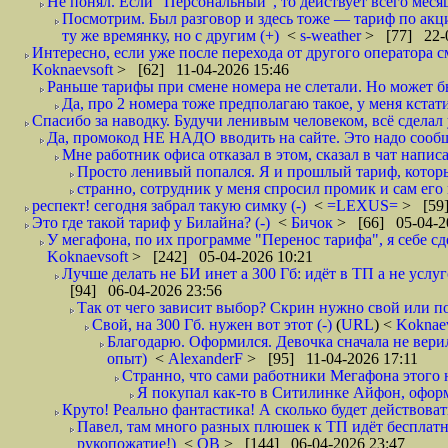
Не понял. Если "Персональный", то действует всего месяц?
Посмотрим. Был разговор и здесь тоже — тариф по акци
ту же времянку, но с другим (+)
<
s-weather
> [77] 22-0
Интересно, если уже после перехода от другого оператора с
Koknaevsoft
> [62] 11-04-2026 15:46
Раньше тарифы при смене номера не слетали. Но может бы
Да, про 2 номера тоже предполагаю такое, у меня кстати
Спасибо за наводку. Будучи ленивым человеком, всё сделал
Да, промокод НЕ НАДО вводить на сайте. Это надо сооб
Мне работник офиса отказал в этом, сказал в чат написат
Просто ленивый попался. Я и прошлый тариф, который
странно, сотрудник у меня спросил промик и сам его 
респект! сегодня забрал такую симку (-)
<
=LEXUS=
> [59]
Это где такой тариф у Билайна? (-)
<
Бичок
> [66] 05-04-2
У мегафона, по их программе "Перенос тарифа", я себе сд
Koknaevsoft
> [242] 05-04-2026 10:21
Лучше делать не БИ инет а 300 Гб: идёт в ТП а не услуг
[94] 06-04-2026 23:56
Так от чего зависит выбор? Скрин нужно свой или по
Свой, на 300 Гб. нужен вот этот (-)
(
URL
) <
Koknae
Благодарю. Оформился. Девочка сначала не верил
опыт)
<
AlexanderF
> [95] 11-04-2026 17:11
Странно, что сами работники Мегафона этого н
Я покупал как-то в Ситилинке Айфон, оформ
Круто! Реально фантастика! А сколько будет действовать 
Павел, там много разных плюшек к ТП идёт бесплатно:
рукопожатие!)
<
ОВ
> [144] 06-04-2026 23:47