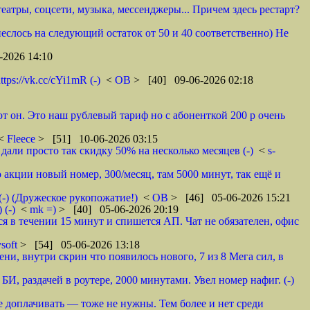
атры, соцсети, музыка, мессенджеры... Причем здесь рестарт?
неслось на следующий остаток от 50 и 40 соответственно) Не
-2026 14:10
s://vk.cc/cYi1mR (-)
<
ОВ
> [40] 09-06-2026 02:18
от он. Это наш рублевый тариф но с абоненткой 200 р очень
 <
Fleece
> [51] 10-06-2026 03:15
дали просто так скидку 50% на несколько месяцев (-)
<
s-
о акции новый номер, 300/месяц, там 5000 минут, так ещё и
(-) (Дружеское рукопожатие!)
<
ОВ
> [46] 05-06-2026 15:21
 (-)
<
mk =)
> [40] 05-06-2026 20:19
 в течении 15 минут и спишется АП. Чат не обязателен, офис
soft
> [54] 05-06-2026 13:18
ни, внутри скрин что появилось нового, 7 из 8 Мега сил, в
 БИ, раздачей в роутере, 2000 минутами. Увел номер нафиг. (-)
мне доплачивать — тоже не нужны. Тем более и нет среди