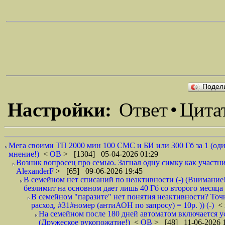
Подел
Настройки:
Ответ
•
Цита
Мега своими ТП 2000 мин 100 СМС и БИ или 300 Гб за 1 (один!
мнение!)
<
ОВ
> [1304] 05-04-2026 01:29
Возник вопросец про семью. Загнал одну симку как участни
AlexanderF
> [65] 09-06-2026 19:45
В семейном нет списаний по неактивности (-) (Внимание
безлимит на основном дает лишь 40 Гб со второго месяца 
В семейном "паразите" нет понятия неактивности? Точна
расход, #31#номер (антиАОН по запросу) = 10р. )) (-)
<
На семейном после 180 дней автоматом включается усл
(Дружеское рукопожатие!)
<
ОВ
> [48] 11-06-2026 