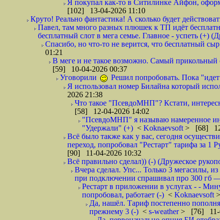
Я покупал как-то в Ситилинке Айфон, оформ
[102] 13-04-2026 11:10
Круто! Реально фантастика! А сколько будет действовать 
Павел, там много разных плюшек к ТП идёт бесплатно
бесплатный слот в мега семье. Главное - успеть (+) (
Спасибо, но что-то не верится, что бесплатный сыр
01:21
В меге и не такое возможно. Самый прикольный о
[59] 10-04-2026 00:37
Уговорили
Решил попробовать. Пока "идет
Я использовал номер Билайна который испол
2026 21:38
Что такое "ПсевдоМНП"? Кстати, интересн
[58] 12-04-2026 14:02
"ПсевдоМНП" я называю намеренное ин
"Удержали" (+)
<
Koknaevsoft
> [68] 12
Всё было также как у вас, сегодня осуществи
переход, попробовал "Рестарт" тарифа за 1 
[90] 11-04-2026 10:32
Всё правильно сделал)) (-) (Дружеское рукоп
Вчера сделал. Упс... Только 3 мегасилы, из
при подключении спрашивал про 300 гб — ск
Рестарт в приложении в услугах - - Мин
попробовал, работает (-)
<
Koknaevsoft
>
Да, нашёл. Тариф постепенно пополняе
прежнему 3 (-)
<
s-weather
> [76] 11-
Да, первоначально опция БИ отображ