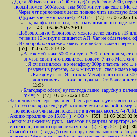
Да, за 200/месяц всего 200 минут(( в рублёвом 2000, пер
новый номер, 300/месяц, там 5000 минут, так ещё и Мегаси
Через чат приложения легко подклю чить вахтовую блок
(Дружеское рукопожатие!)
<
ОВ
> [47] 05-06-2026 15
Так, лайфхаки пошли, эту фразу помню но вроде там на
=)
> [43] 05-06-2026 20:19
Добровольную блокировку можно легко снять в ЛК или
течении 15 минут и спишется АП. Чат не обязателен, оф
Из доброблока можно вывести в любой момент через пр
[55] 05-06-2026 13:18
А, так мой тоже 5000 минут, за 299, инет анлим, ст
внутри скрин что появилось нового, 7 из 8 Мега сил,
Я оч извиняюсь, но мегафону 300р платить, это ... 
раздачей в роутере, 2000 минутами. Увел номер нафи
Каждому своё. Я готов за Мегафон платить и 300, 
доплачивать — тоже не нужны. Тем более и нет с
13:05
Благодарю обоих) ну полгода ладно, зарубку в календ
mk =)
> [47] 05-06-2026 13:27
Заканчивается через два дня. Очень рекомендуется воспольз
По ссылке вроде ещё рубль пишет, если запасной номер з
но конечно учитывая покрытие в нужных местах. (-)
(
UR
Акцию продлили до 15.05 (-)
<
ОВ
> [55] 01-05-2026 02:0
Легким движением руки... мегафон из разряда оператора, ко
интересно, сколько продерижтся там... (-)
<
ag26
> [56] 30-
Спасибо за (на) водку)) спустя пару недель наконец в Госу
времянка Мега висела ещё с неделю после перехода, (+)
(
UR