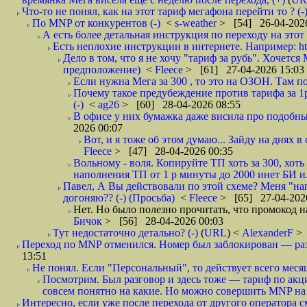
Что-то не понял, как на этот тариф мегафона перейти то ? (-
По MNP от конкурентов (-)
<
s-weather
> [54] 26-04-2026
А есть более детальная инструкция по переходу на этот 
Есть неплохие инструкции в интернете. Например: ht
Дело в том, что я не хочу "тариф за рубь". Хочется М
предположение)
<
Fleece
> [61] 27-04-2026 15:03
Если нужна Мега за 300 , то это на ОЗОН. Там по
Почему такое предубеждение против тарифа за 1р?
(-)
<
ag26
> [60] 28-04-2026 08:55
В офисе у них бумажка даже висила про подобны
2026 00:07
Вот, и я тоже об этом думаю... Зайду на днях 
Fleece
> [47] 28-04-2026 00:35
Вольному - воля. Копируйте ТП хоть за 300, хоть
наполнения ТП от 1 р минуты до 2000 инет БИ ил
Павел, А Вы действовали по этой схеме? Меня "нап
догоняю?? (-) (Просьба)
<
Fleece
> [65] 27-04-202
Нет. Но было полезно прочитать, что промокод на
Бичок
> [56] 28-04-2026 00:03
Тут недостаточно детально? (-)
(
URL
) <
AlexanderF
> 
Переход по MNP отменился. Номер был заблокирован — разб
13:51
Не понял. Если "Персональный", то действует всего месяц?
Посмотрим. Был разговор и здесь тоже — тариф по акци
совсем понятно на какие. Но можно совершить MNP на т
Интересно, если уже после перехода от другого оператора с