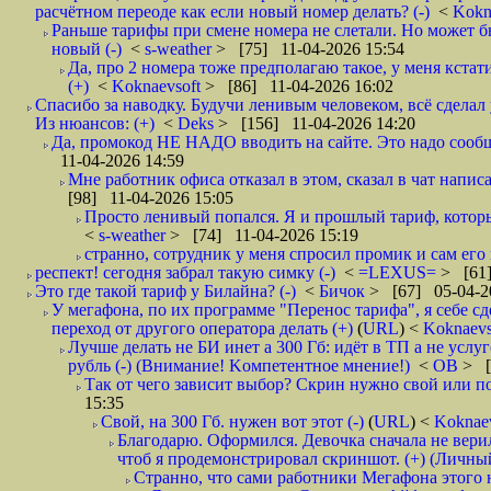
расчётном переоде как если новый номер делать? (-)
<
Kokn
Раньше тарифы при смене номера не слетали. Но может бы
новый (-)
<
s-weather
> [75] 11-04-2026 15:54
Да, про 2 номера тоже предполагаю такое, у меня кстат
(+)
<
Koknaevsoft
> [86] 11-04-2026 16:02
Спасибо за наводку. Будучи ленивым человеком, всё сделал
Из нюансов: (+)
<
Deks
> [156] 11-04-2026 14:20
Да, промокод НЕ НАДО вводить на сайте. Это надо сооб
11-04-2026 14:59
Мне работник офиса отказал в этом, сказал в чат написат
[98] 11-04-2026 15:05
Просто ленивый попался. Я и прошлый тариф, который
<
s-weather
> [74] 11-04-2026 15:19
странно, сотрудник у меня спросил промик и сам его 
респект! сегодня забрал такую симку (-)
<
=LEXUS=
> [61]
Это где такой тариф у Билайна? (-)
<
Бичок
> [67] 05-04-2
У мегафона, по их программе "Перенос тарифа", я себе сд
переход от другого оператора делать (+)
(
URL
) <
Koknaevs
Лучше делать не БИ инет а 300 Гб: идёт в ТП а не услуг
рубль (-) (Внимание! Kомпетентное мнение!)
<
ОВ
> [
Так от чего зависит выбор? Скрин нужно свой или по
15:35
Свой, на 300 Гб. нужен вот этот (-)
(
URL
) <
Koknae
Благодарю. Оформился. Девочка сначала не верил
чтоб я продемонстрировал скриншот. (+) (Личны
Странно, что сами работники Мегафона этого н