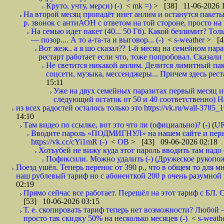
Круто, учту, мерси) (-)
<
mk =)
> [38] 11-06-2026 
На второй месяц пропадёт инет анлим и останутся пакеты 
р. звонок с антиАОН с ответом на той стороне, просто на
На семью идет пакет (40... 50 Гб). Какой безлимит? То
— позор.... А то а-та-та и выговор... (-)
<
s-weather
> [4
Вот жеж.. а я шо сказал?? 1-й месяц на семейном пар
рестарт работает если что, тоже попробовал. Сказали к
Не светится никакой анлим. Делится лимитный пак
соцсети, музыка, мессенджеры... Причем здесь рест
15:11
Уже на двух семейных паразитах первый месяц ин
следующий остаток от 50 и 40 соответственно) Не
из всех радостей осталось только это https://vk.ru/wall-3785_
14:10
Там видео по ссылке, вот это что ли (официально)? (-)
(
U
Вводите пароль «ПОДМИГНУЛ» на нашем сайте и пере
https://vk.cc/cYi1mR (-)
<
ОВ
> [43] 09-06-2026 02:18
Хотьубей не вижу куда этот пароль вводить там надо (
Пофиксили. Можно удалить (-) (Дружеское рукопож
Поезд ушёл. Теперь перенос от 390 р., что в общем то для 
наш рублевый тариф но с абоненткой 200 р очень разумной и
02:19
Прямо сейчас все работает. Перешёл на этот тариф с БЛ.
[53] 10-06-2026 03:15
Т. е. скопировать тариф теперь нет возможности? Любой —
просто так скидку 50% на несколько месяцев (-)
<
s-weath