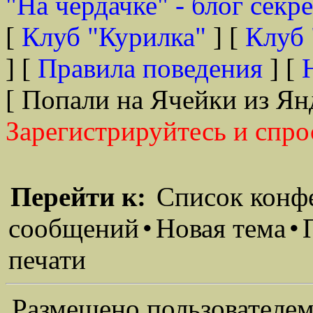
"На чердачке" - блог секр
[
Клуб "Курилка"
] [
Клуб 
] [
Правила поведения
] [
[ Попали на Ячейки из Ян
Зарегистрируйтесь и спро
Перейти к:
Список конф
сообщений
•
Новая тема
•
печати
Размещено пользователем