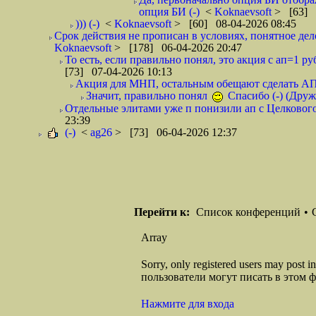
опция БИ (-)
<
Koknaevsoft
> [63] 
))) (-)
<
Koknaevsoft
> [60] 08-04-2026 08:45
Срок действия не прописан в условиях, понятное дело,
Koknaevsoft
> [178] 06-04-2026 20:47
То есть, если правильно понял, это акция с ап=1 р
[73] 07-04-2026 10:13
Акция для МНП, остальным обещают сделать АП 4
Значит, правильно понял
Спасибо (-) (Друж
Отдельные элитами уже п понизили ап с Целкового 
23:39
(-)
<
ag26
> [73] 06-04-2026 12:37
Перейти к:
Список конференций
•
Array
Sorry, only registered users may post
пользователи могут писать в этом 
Нажмите для входа