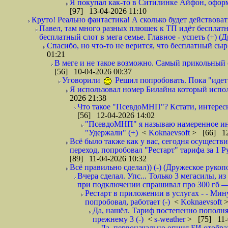
Я покупал как-то в Ситилинке Айфон, оформ
[97] 13-04-2026 11:10
Круто! Реально фантастика! А сколько будет действовать 
Павел, там много разных плюшек к ТП идёт бесплатно
бесплатный слот в мега семье. Главное - успеть (+) (
Спасибо, но что-то не верится, что бесплатный сыр
01:21
В меге и не такое возможно. Самый прикольный о
[56] 10-04-2026 00:37
Уговорили
Решил попробовать. Пока "идет
Я использовал номер Билайна который испол
2026 21:38
Что такое "ПсевдоМНП"? Кстати, интересн
[56] 12-04-2026 14:02
"ПсевдоМНП" я называю намеренное ин
"Удержали" (+)
<
Koknaevsoft
> [66] 12
Всё было также как у вас, сегодня осуществи
переход, попробовал "Рестарт" тарифа за 1 
[89] 11-04-2026 10:32
Всё правильно сделал)) (-) (Дружеское рукоп
Вчера сделал. Упс... Только 3 мегасилы, из
при подключении спрашивал про 300 гб — ск
Рестарт в приложении в услугах - - Мин
попробовал, работает (-)
<
Koknaevsoft
>
Да, нашёл. Тариф постепенно пополняе
прежнему 3 (-)
<
s-weather
> [75] 11-
Да, первоначально опция БИ отображ