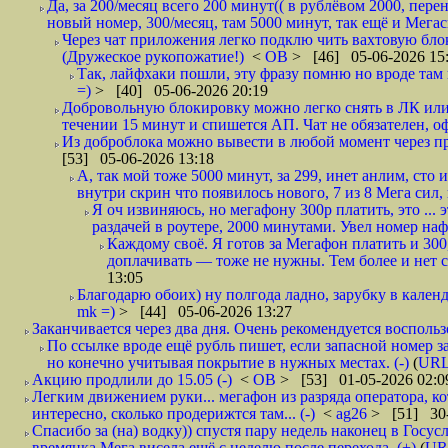
Да, за 200/месяц всего 200 минут(( в рублёвом 2000, пер
новый номер, 300/месяц, там 5000 минут, так ещё и Мегаси
Через чат приложения легко подклю чить вахтовую блок
(Дружеское рукопожатие!)
<
ОВ
> [46] 05-06-2026 15
Так, лайфхаки пошли, эту фразу помню но вроде там на
=)
> [40] 05-06-2026 20:19
Добровольную блокировку можно легко снять в ЛК или
течении 15 минут и спишется АП. Чат не обязателен, оф
Из доброблока можно вывести в любой момент через пр
[53] 05-06-2026 13:18
А, так мой тоже 5000 минут, за 299, инет анлим, ст
внутри скрин что появилось нового, 7 из 8 Мега сил,
Я оч извиняюсь, но мегафону 300р платить, это ... 
раздачей в роутере, 2000 минутами. Увел номер нафи
Каждому своё. Я готов за Мегафон платить и 300, 
доплачивать — тоже не нужны. Тем более и нет с
13:05
Благодарю обоих) ну полгода ладно, зарубку в календ
mk =)
> [44] 05-06-2026 13:27
Заканчивается через два дня. Очень рекомендуется воспольз
По ссылке вроде ещё рубль пишет, если запасной номер з
но конечно учитывая покрытие в нужных местах. (-)
(
UR
Акцию продлили до 15.05 (-)
<
ОВ
> [53] 01-05-2026 02:0
Легким движением руки... мегафон из разряда оператора, ко
интересно, сколько продерижтся там... (-)
<
ag26
> [51] 30-
Спасибо за (на) водку)) спустя пару недель наконец в Госу
времянка Мега висела ещё с неделю после перехода, (+)
(
UR