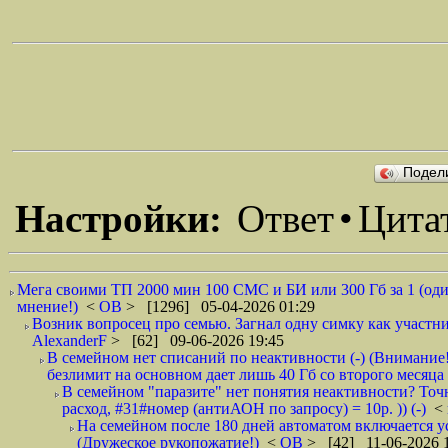
Подел
Настройки:
Ответ
•
Цита
Мега своими ТП 2000 мин 100 СМС и БИ или 300 Гб за 1 (один!
мнение!)
<
ОВ
> [1296] 05-04-2026 01:29
Возник вопросец про семью. Загнал одну симку как участни
AlexanderF
> [62] 09-06-2026 19:45
В семейном нет списаний по неактивности (-) (Внимание
безлимит на основном дает лишь 40 Гб со второго месяца 
В семейном "паразите" нет понятия неактивности? Точна
расход, #31#номер (антиАОН по запросу) = 10р. )) (-)
<
На семейном после 180 дней автоматом включается усл
(Дружеское рукопожатие!)
<
ОВ
> [42] 11-06-2026 