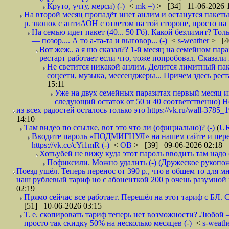
Круто, учту, мерси) (-)
<
mk =)
> [34] 11-06-2026 
На второй месяц пропадёт инет анлим и останутся пакеты 
р. звонок с антиАОН с ответом на той стороне, просто на
На семью идет пакет (40... 50 Гб). Какой безлимит? То
— позор.... А то а-та-та и выговор... (-)
<
s-weather
> [4
Вот жеж.. а я шо сказал?? 1-й месяц на семейном пар
рестарт работает если что, тоже попробовал. Сказали к
Не светится никакой анлим. Делится лимитный пак
соцсети, музыка, мессенджеры... Причем здесь рест
15:11
Уже на двух семейных паразитах первый месяц ин
следующий остаток от 50 и 40 соответственно) Не
из всех радостей осталось только это https://vk.ru/wall-3785_
14:10
Там видео по ссылке, вот это что ли (официально)? (-)
(
U
Вводите пароль «ПОДМИГНУЛ» на нашем сайте и пере
https://vk.cc/cYi1mR (-)
<
ОВ
> [39] 09-06-2026 02:18
Хотьубей не вижу куда этот пароль вводить там надо (
Пофиксили. Можно удалить (-) (Дружеское рукопож
Поезд ушёл. Теперь перенос от 390 р., что в общем то для 
наш рублевый тариф но с абоненткой 200 р очень разумной и
02:19
Прямо сейчас все работает. Перешёл на этот тариф с БЛ.
[51] 10-06-2026 03:15
Т. е. скопировать тариф теперь нет возможности? Любой —
просто так скидку 50% на несколько месяцев (-)
<
s-weath