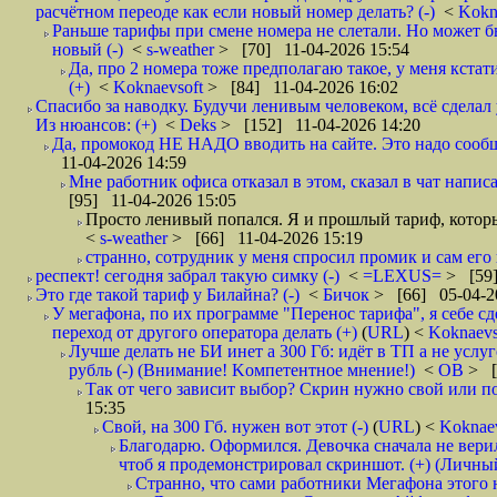
расчётном переоде как если новый номер делать? (-)
<
Kokn
Раньше тарифы при смене номера не слетали. Но может бы
новый (-)
<
s-weather
> [70] 11-04-2026 15:54
Да, про 2 номера тоже предполагаю такое, у меня кстат
(+)
<
Koknaevsoft
> [84] 11-04-2026 16:02
Спасибо за наводку. Будучи ленивым человеком, всё сделал
Из нюансов: (+)
<
Deks
> [152] 11-04-2026 14:20
Да, промокод НЕ НАДО вводить на сайте. Это надо сооб
11-04-2026 14:59
Мне работник офиса отказал в этом, сказал в чат написат
[95] 11-04-2026 15:05
Просто ленивый попался. Я и прошлый тариф, которы
<
s-weather
> [66] 11-04-2026 15:19
странно, сотрудник у меня спросил промик и сам его 
респект! сегодня забрал такую симку (-)
<
=LEXUS=
> [59]
Это где такой тариф у Билайна? (-)
<
Бичок
> [66] 05-04-2
У мегафона, по их программе "Перенос тарифа", я себе сд
переход от другого оператора делать (+)
(
URL
) <
Koknaevs
Лучше делать не БИ инет а 300 Гб: идёт в ТП а не услуг
рубль (-) (Внимание! Kомпетентное мнение!)
<
ОВ
> [
Так от чего зависит выбор? Скрин нужно свой или по
15:35
Свой, на 300 Гб. нужен вот этот (-)
(
URL
) <
Koknae
Благодарю. Оформился. Девочка сначала не верил
чтоб я продемонстрировал скриншот. (+) (Личны
Странно, что сами работники Мегафона этого н