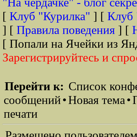
"На чердачке" - блог секр
[
Клуб "Курилка"
] [
Клуб 
] [
Правила поведения
] [
[ Попали на Ячейки из Ян
Зарегистрируйтесь и спро
Перейти к:
Список конф
сообщений
•
Новая тема
•
печати
Размещено пользователем