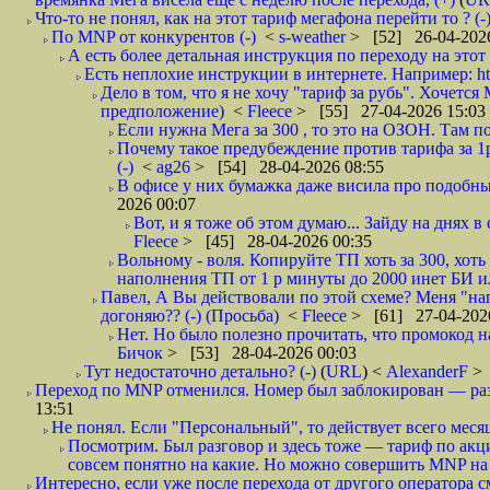
Что-то не понял, как на этот тариф мегафона перейти то ? (-
По MNP от конкурентов (-)
<
s-weather
> [52] 26-04-2026
А есть более детальная инструкция по переходу на этот 
Есть неплохие инструкции в интернете. Например: ht
Дело в том, что я не хочу "тариф за рубь". Хочется М
предположение)
<
Fleece
> [55] 27-04-2026 15:03
Если нужна Мега за 300 , то это на ОЗОН. Там по
Почему такое предубеждение против тарифа за 1р?
(-)
<
ag26
> [54] 28-04-2026 08:55
В офисе у них бумажка даже висила про подобны
2026 00:07
Вот, и я тоже об этом думаю... Зайду на днях 
Fleece
> [45] 28-04-2026 00:35
Вольному - воля. Копируйте ТП хоть за 300, хоть
наполнения ТП от 1 р минуты до 2000 инет БИ ил
Павел, А Вы действовали по этой схеме? Меня "нап
догоняю?? (-) (Просьба)
<
Fleece
> [61] 27-04-202
Нет. Но было полезно прочитать, что промокод на
Бичок
> [53] 28-04-2026 00:03
Тут недостаточно детально? (-)
(
URL
) <
AlexanderF
> 
Переход по MNP отменился. Номер был заблокирован — разб
13:51
Не понял. Если "Персональный", то действует всего месяц?
Посмотрим. Был разговор и здесь тоже — тариф по акци
совсем понятно на какие. Но можно совершить MNP на т
Интересно, если уже после перехода от другого оператора с