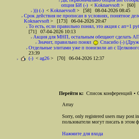
опция БИ (-)
<
Koknaevsoft
> [60] 
))) (-)
<
Koknaevsoft
> [58] 08-04-2026 08:45
Срок действия не прописан в условиях, понятное дело,
Koknaevsoft
> [173] 06-04-2026 20:47
То есть, если правильно понял, это акция с ап=1 р
[71] 07-04-2026 10:13
Акция для МНП, остальным обещают сделать АП 4
Значит, правильно понял
Спасибо (-) (Друж
Отдельные элитами уже п понизили ап с Целкового 
23:39
(-)
<
ag26
> [70] 06-04-2026 12:37
Перейти к:
Список конференций
•
Array
Sorry, only registered users may post
пользователи могут писать в этом 
Нажмите для входа