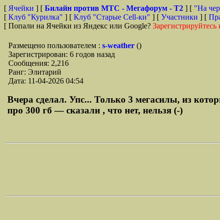
[
Ячейки
] [
Билайн против МТС - Мегафорум - T2
]
[
"На чер
[
Клуб "Курилка"
] [
Клуб "Старые Сell-ки"
] [
Участники
] [
Пр
[ Попали на Ячейки из Яндекс или Google?
Зарегистрируйтесь 
Размещено пользователем :
s-weather
()
Зарегистрирован: 6 годов назад
Сообщения: 2,216
Ранг: Элитарий
Дата: 11-04-2026 04:54
Вчера сделал. Упс... Только 3 мегасилы, из кот
про 300 гб — сказали , что нет, нельзя (-)