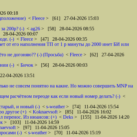
26 00:18
редположение)
<
Fleece
> [61] 27-04-2026 15:03
за 200р? (-)
<
ag26
> [58] 28-04-2026 08:55
 28-04-2026 00:07
де. (-)
<
Fleece
> [47] 28-04-2026 00:35
ает от его наполнения ТП от 1 р минуты до 2000 инет БИ или
то не догоняю?? (-) (Просьба)
<
Fleece
> [62] 27-04-2026
нии (-)
<
Бичок
> [56] 28-04-2026 00:03
22-04-2026 13:51
олько не совсем понятно на какие. Но можно совершить MNP на
ющем расчётном переоде как если новый номер делать? (-)
<
тарый, и новый (-)
<
s-weather
> [74] 11-04-2026 15:54
ро другое (+)
<
Koknaevsoft
> [85] 11-04-2026 16:02
л перенос. Из нюансов: (+)
<
Deks
> [155] 11-04-2026 14:20
ок
> [103] 11-04-2026 14:59
naevsoft
> [97] 11-04-2026 15:05
росами (-)
<
s-weather
> [70] 11-04-2026 15:19