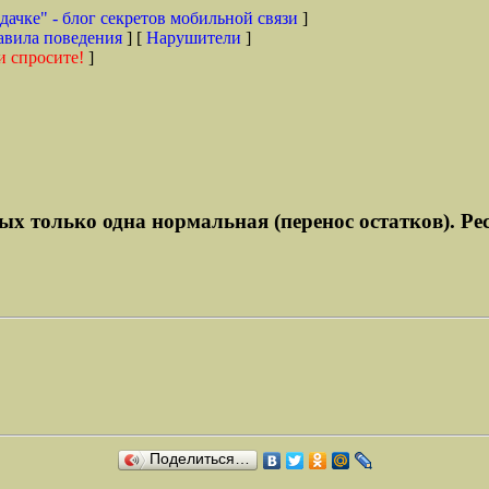
дачке" - блог секретов мобильной связи
]
авила поведения
] [
Нарушители
]
и спросите!
]
орых только одна нормальная (перенос остатков). Р
Поделиться…