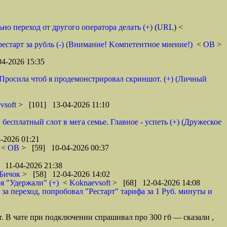
но переход от другого оператора делать (+)
(
URL
) <
 рестарт за рубль (-) (Внимание! Kомпетентное мнение!)
<
ОВ
>
4-2026 15:35
. Просила чтоб я продемонстрировал скриншот. (+) (Личный
vsoft
> [101] 13-04-2026 11:10
бесплатный слот в мега семье. Главное - успеть (+) (Дружеское
-2026 01:21
<
ОВ
> [59] 10-04-2026 00:37
 11-04-2026 21:38
Бичок
> [58] 12-04-2026 14:02
 "Удержали" (+)
<
Koknaevsoft
> [68] 12-04-2026 14:08
 за переход, попробовал "Рестарт" тарифа за 1 Руб. минуты и
ет. В чате при подключении спрашивал про 300 гб — сказали ,