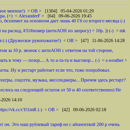
вое мнение!)
<
ОВ
> [1304] 05-04-2026 01:29
а. (+)
<
AlexanderF
> [64] 09-06-2026 19:45
 безлимит на основном дает лишь 40 Гб со второго месяца (-)
на расход, #31#номер (антиАОН по запросу) = 10р. )) (-)
<
mk
 (-) (Дружеское рукопожатие!)
<
ОВ
> [47] 11-06-2026 14:28
том за 10 р. звонок с антиАОН с ответом на той стороне,
 в тему — позор.... А то а-та-та и выговор... (-)
<
s-weather
>
еты. Ну и рестарт работает если что, тоже попробовал.
атры, соцсети, музыка, мессенджеры... Причем здесь рестарт?
неслось на следующий остаток от 50 и 40 соответственно) Не
-2026 14:10
s://vk.cc/cYi1mR (-)
<
ОВ
> [42] 09-06-2026 02:18
от он. Это наш рублевый тариф но с абоненткой 200 р очень