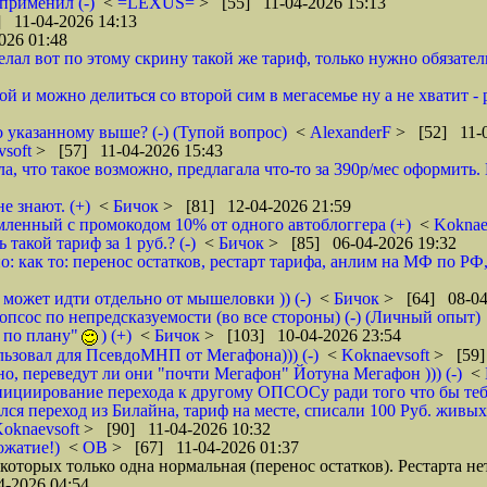
применил (-)
<
=LEXUS=
> [55] 11-04-2026 15:13
 11-04-2026 14:13
026 01:48
елал вот по этому скрину такой же тариф, только нужно обязатель
ой и можно делиться со второй сим в мегасемье ну а не хватит -
 указанному выше? (-) (Тупой вопрос)
<
AlexanderF
> [52] 11-0
vsoft
> [57] 11-04-2026 15:43
а, что такое возможно, предлагала что-то за 390р/мес оформить
е знают. (+)
<
Бичок
> [81] 12-04-2026 21:59
ленный с промокодом 10% от одного автоблоггера (+)
<
Koknae
такой тариф за 1 руб.? (-)
<
Бичок
> [85] 06-04-2026 19:32
 как то: перенос остатков, рестарт тарифа, анлим на МФ по РФ, 
 может идти отдельно от мышеловки )) (-)
<
Бичок
> [64] 08-04
псос по непредсказуемости (во все стороны) (-) (Личный опыт)
 по плану"
) (+)
<
Бичок
> [103] 10-04-2026 23:54
ьзовал для ПсевдоМНП от Мегафона))) (-)
<
Koknaevsoft
> [59]
о, переведут ли они "почти Мегафон" Йотуна Мегафон ))) (-)
<
циирование перехода к другому ОПСОСу ради того что бы тебя
лся переход из Билайна, тариф на месте, списали 100 Руб. живых
oknaevsoft
> [90] 11-04-2026 10:32
ожатие!)
<
ОВ
> [67] 11-04-2026 01:37
з которых только одна нормальная (перенос остатков). Рестарта н
-2026 04:54