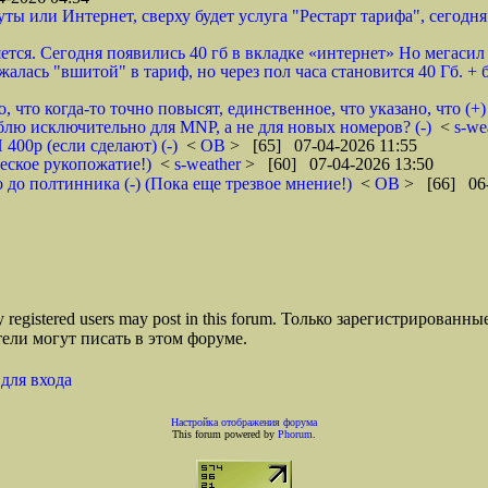
ты или Интернет, сверху будет услуга "Рестарт тарифа", сегодня 
тся. Сегодня появились 40 гб в вкладке «интернет» Но мегасил 
алась "вшитой" в тариф, но через пол часа становится 40 Гб. + 
 что когда-то точно повысят, единственное, что указано, что (+)
ублю исключительно для MNP, а не для новых номеров? (-)
<
s-we
00р (если сделают) (-)
<
ОВ
> [65] 07-04-2026 11:55
еское рукопожатие!)
<
s-weather
> [60] 07-04-2026 13:50
до полтинника (-) (Пока еще трезвое мнение!)
<
ОВ
> [66] 06-
ly registered users may post in this forum. Только зарегистрированны
ели могут писать в этом форуме.
для входа
Настройка отображения форума
This forum powered by
Phorum
.