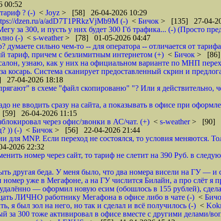
 00:52
тариф ? (-)
<
Joyz
> [58] 26-04-2026 10:29
tps://dzen.ru/a/adD7T1PRkzVjMb9M (-)
<
Бичок
> [135] 27-04-20
Мегу за 300, и пусть у них будет 300 Гб трафика... (-) (Просто п
лно (-)
<
s-weather
> [78] 01-05-2026 04:47
думаете сильно чем-то -- для оператора -- отличается от тарифа 
й тариф, причем с безлимитным интернетом (+)
<
Бичок
> [86]
в салон, узнаю, как у них на официальном варианте по МНП перехо
ь за косарь. Система сканирует предоставленный скрин и предлог
] 27-04-2026 18:18
рягают" в схеме "файл скопированю" "? Или я действительно, чё
до не вводить сразу на сайта, а показывать в офисе при оформле
[59] 26-04-2026 11:15
локировал через офис/звонки в АС/чат. (+)
<
s-weather
> [90] 
 )) (-)
<
Бичок
> [56] 22-04-2026 21:44
и для MNP. Если переход не состоялся, то условия меняются. Т
4-2026 22:32
менить номер через сайт, то тариф не слетит на 390 Руб. в следу
ть другая беда. У меня было, что два номера висели на ГУ — и с
 номер уже в Мегафоне, а на ГУ числится Билайн, а про слёт я п
 удалённо — оформил новую есим (обошлось в 155 рублей), сдела
щать ЛИЧНО работнику Мегафона в офисе либо в чате (-)
<
Бич
ь, я был зол на него, но так и сделал и всё получилось (-)
<
Kok
 за 300 тоже активировал в офисе вместе с другими делами/воп