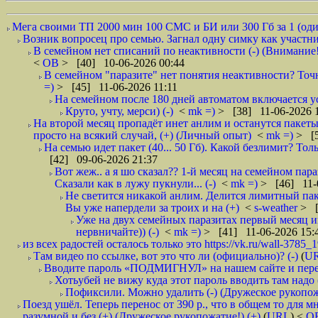
Мега своими ТП 2000 мин 100 СМС и БИ или 300 Гб за 1 (один!
Возник вопросец про семью. Загнал одну симку как участни
В семейном нет списаний по неактивности (-) (Внимание!
<
ОВ
> [40] 10-06-2026 00:44
В семейном "паразите" нет понятия неактивности? Точна?
=)
> [45] 11-06-2026 11:11
На семейном после 180 дней автоматом включается ус
Круто, учту, мерси) (-)
<
mk =)
> [38] 11-06-2026 
На второй месяц пропадёт инет анлим и останутся пакеты 
просто на всякий случай, (+) (Личный опыт)
<
mk =)
> [5
На семью идет пакет (40... 50 Гб). Какой безлимит? Толь
[42] 09-06-2026 21:37
Вот жеж.. а я шо сказал?? 1-й месяц на семейном пар
Сказали как в лужу пукнули... (-)
<
mk =)
> [46] 11-
Не светится никакой анлим. Делится лимитный паке
Вы уже напердели за троих и на (+)
<
s-weather
> [
Уже на двух семейных паразитах первый месяц ин
нервничайте)) (-)
<
mk =)
> [41] 11-06-2026 15:
из всех радостей осталось только это https://vk.ru/wall-3785_
Там видео по ссылке, вот это что ли (официально)? (-)
(
U
Вводите пароль «ПОДМИГНУЛ» на нашем сайте и перехо
Хотьубей не вижу куда этот пароль вводить там надо (
Пофиксили. Можно удалить (-) (Дружеское рукопож
Поезд ушёл. Теперь перенос от 390 р., что в общем то для 
разумной и без (+) (Дружеское рукопожатие!) (+)
(
URL
) <
О