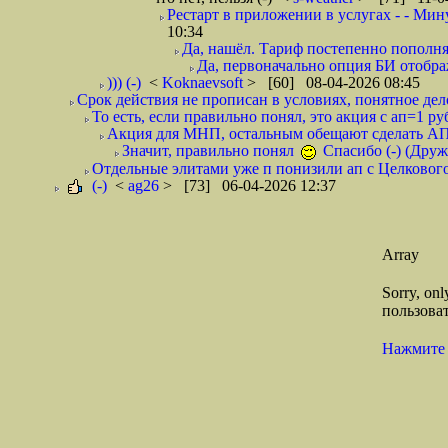
Рестарт в приложении в услугах - - Мину
10:34
Да, нашёл. Тариф постепенно пополняе
Да, первоначально опция БИ отображ
))) (-)
<
Koknaevsoft
> [60] 08-04-2026 08:45
Срок действия не прописан в условиях, понятное дело,
То есть, если правильно понял, это акция с ап=1 р
Акция для МНП, остальным обещают сделать АП 4
Значит, правильно понял
Спасибо (-) (Друж
Отдельные элитами уже п понизили ап с Целкового 
(-)
<
ag26
> [73] 06-04-2026 12:37
Array
Sorry, on
пользоват
Нажмите 