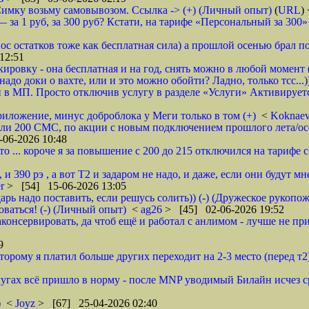
 Симку возьму самовывозом. Ссылка -> (+) (Личный опыт)
(
URL
)
 за 1 руб, за 300 руб? Кстати, на тарифе «Персональный за 300» 
енос остатков тоже как бесплатная сила) а прошлой осенью брал п
12:51
ировку - она бесплатная и на год, снять можно в любой момент 
до доки о вахте, или и это можно обойти? Ладно, только тсс...))
в МП. Просто отключив услугу в разделе «Услуги» Активируется
иложение, минус доброблока у Меги только в том (+)
<
Koknaev
 или 200 СМС, по акции с новым подключением прошлого лета/осе
06-2026 10:48
это ... короче я за повышение с 200 до 215 отключился на тарифе с
 и 390 рэ , а вот Т2 и задаром не надо, и даже, если они будут 
er
> [54] 15-06-2026 13:05
арь надо поставить, если решусь солить)) (-) (Дружеское рукопож
оваться! (-) (Личный опыт)
<
ag26
> [45] 02-06-2026 19:52
аконсервировать, да чтоб ещё и работал с анлимом - лучше не п
9
орому я платил больше других переходит на 2-3 место (перед т2),
слугах всё пришло в норму - после MNP уводимый Билайн исчез ср
)
<
Joyz
> [67] 25-04-2026 02:40