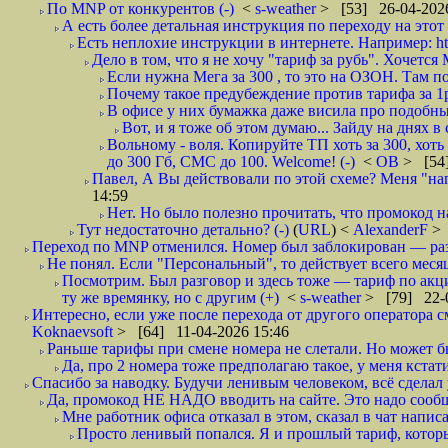
По MNP от конкурентов (-)
<
s-weather
> [53] 26-04-2026
А есть более детальная инструкция по переходу на этот 
Есть неплохие инструкции в интернете. Например: ht
Дело в том, что я не хочу "тариф за рубь". Хочется 
Если нужна Мега за 300 , то это на ОЗОН. Там по
Почему такое предубеждение против тарифа за 1р? 
В офисе у них бумажка даже висила про подобны
Вот, и я тоже об этом думаю... Зайду на днях 
Вольному - воля. Копируйте ТП хоть за 300, хот
до 300 Гб, СМС до 100. Welcome! (-)
<
ОВ
> [54
Павел, А Вы действовали по этой схеме? Меня "нап
14:59
Нет. Но было полезно прочитать, что промокод на
Тут недостаточно детально? (-)
(
URL
) <
AlexanderF
> 
Переход по MNP отменился. Номер был заблокирован — разб
Не понял. Если "Персональный", то действует всего месяц?
Посмотрим. Был разговор и здесь тоже — тариф по акци
ту же времянку, но с другим (+)
<
s-weather
> [79] 22-0
Интересно, если уже после перехода от другого оператора с
Koknaevsoft
> [64] 11-04-2026 15:46
Раньше тарифы при смене номера не слетали. Но может бы
Да, про 2 номера тоже предполагаю такое, у меня кстати
Спасибо за наводку. Будучи ленивым человеком, всё сделал
Да, промокод НЕ НАДО вводить на сайте. Это надо сооб
Мне работник офиса отказал в этом, сказал в чат написат
Просто ленивый попался. Я и прошлый тариф, который