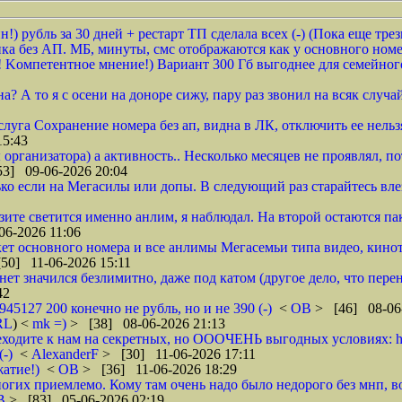
) рубль за 30 дней + рестарт ТП сделала всех (-) (Пока еще трез
ка без АП. МБ, минуты, смс отображаются как у основного номер
 Kомпетентное мнение!) Вариант 300 Гб выгоднее для семейного,
 А то я с осени на доноре сижу, пару раз звонил на всяк случай 
луга Сохранение номера без ап, видна в ЛК, отключить ее нельзя
15:43
организатора) а активность.. Несколько месяцев не проявлял, по
3] 09-06-2026 20:04
ко если на Мегасилы или допы. В следующий раз старайтесь влезать
азите светится именно анлим, я наблюдал. На второй остаются пак
06-2026 11:06
т основного номера и все анлимы Мегасемьи типа видео, киноте
50] 11-06-2026 15:11
ет значился безлимитно, даже под катом (другое дело, что пере
42
1945127 200 конечно не рубль, но и не 390 (-)
<
ОВ
> [46] 08-06
RL
) <
mk =)
> [38] 08-06-2026 21:13
дите к нам на секретных, но ОООЧЕНЬ выгодных условиях: http
-)
<
AlexanderF
> [30] 11-06-2026 17:11
атие!)
<
ОВ
> [36] 11-06-2026 18:29
многих приемлемо. Кому там очень надо было недорого без мнп, в
В
> [83] 05-06-2026 02:19