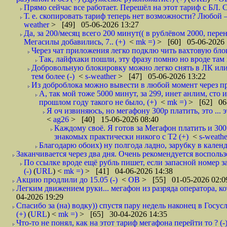
Прямо сейчас все работает. Перешёл на этот тариф с БЛ.
Т. е. скопировать тариф теперь нет возможности? Любой —
weather
> [49] 05-06-2026 13:27
Да, за 200/месяц всего 200 минут(( в рублёвом 2000, пер
Мегасилы добавились, 7.. (+)
<
mk =)
> [60] 05-06-2026 
Через чат приложения легко подклю чить вахтовую блок
Так, лайфхаки пошли, эту фразу помню но вроде там на
Добровольную блокировку можно легко снять в ЛК или 
тем более (-)
<
s-weather
> [47] 05-06-2026 13:22
Из доброблока можно вывести в любой момент через пр
А, так мой тоже 5000 минут, за 299, инет анлим, сто
прошлом году такого не было, (+)
<
mk =)
> [62] 06-
Я оч извиняюсь, но мегафону 300р платить, это ... 
<
ag26
> [40] 15-06-2026 08:40
Каждому своё. Я готов за Мегафон платить и 300,
знакомых практически никого с Т2 (+)
<
s-weath
Благодарю обоих) ну полгода ладно, зарубку в календ
Заканчивается через два дня. Очень рекомендуется воспольз
По ссылке вроде ещё рубль пишет, если запасной номер з
(-)
(
URL
) <
mk =)
> [41] 04-06-2026 14:38
Акцию продлили до 15.05 (-)
<
ОВ
> [55] 01-05-2026 02:0
Легким движением руки... мегафон из разряда оператора, кот
04-2026 19:29
Спасибо за (на) водку)) спустя пару недель наконец в Госу
(+)
(
URL
) <
mk =)
> [65] 30-04-2026 14:35
Что-то не понял, как на этот тариф мегафона перейти то ? (-