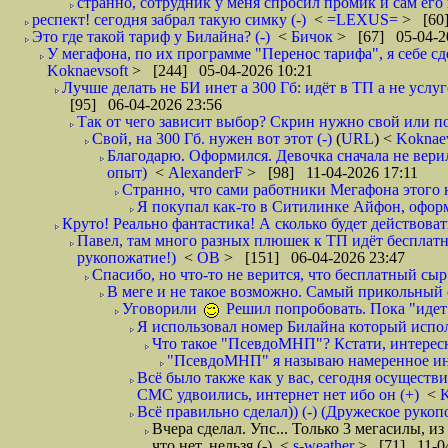
странно, сотрудник у меня спросил промик и сам его 
респект! сегодня забрал такую симку (-)
<
=LEXUS=
> [60]
Это где такой тариф у Билайна? (-)
<
Бичок
> [67] 05-04-2
У мегафона, по их программе "Перенос тарифа", я себе сд
Koknaevsoft
> [244] 05-04-2026 10:21
Лучше делать не БИ инет а 300 Гб: идёт в ТП а не услуг
[95] 06-04-2026 23:56
Так от чего зависит выбор? Скрин нужно свой или по
Свой, на 300 Гб. нужен вот этот (-)
(
URL
) <
Koknae
Благодарю. Оформился. Девочка сначала не верил
опыт)
<
AlexanderF
> [98] 11-04-2026 17:11
Странно, что сами работники Мегафона этого н
Я покупал как-то в Ситилинке Айфон, оформ
Круто! Реально фантастика! А сколько будет действовать 
Павел, там много разных плюшек к ТП идёт бесплатно:
рукопожатие!)
<
ОВ
> [151] 06-04-2026 23:47
Спасибо, но что-то не верится, что бесплатный сыр
В меге и не такое возможно. Самый прикольный о
Уговорили
Решил попробовать. Пока "идет
Я использовал номер Билайна который испол
Что такое "ПсевдоМНП"? Кстати, интересн
"ПсевдоМНП" я называю намеренное ини
Всё было также как у вас, сегодня осуществи
СМС удвоились, интернет нет ибо он (+)
<
K
Всё правильно сделал)) (-) (Дружеское рукоп
Вчера сделал. Упс... Только 3 мегасилы, и
что нет, нельзя (-)
<
s-weather
> [71] 11-04