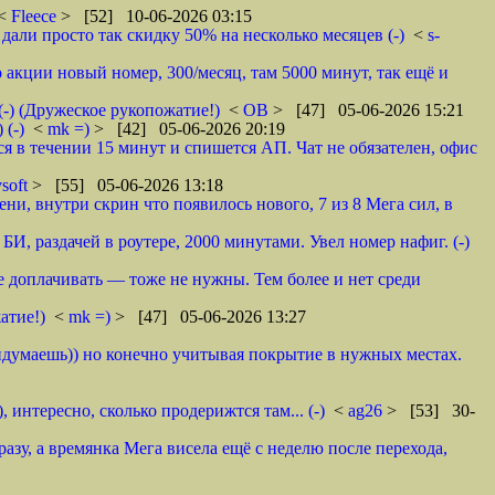
 <
Fleece
> [52] 10-06-2026 03:15
дали просто так скидку 50% на несколько месяцев (-)
<
s-
о акции новый номер, 300/месяц, там 5000 минут, так ещё и
(-) (Дружеское рукопожатие!)
<
ОВ
> [47] 05-06-2026 15:21
 (-)
<
mk =)
> [42] 05-06-2026 20:19
 в течении 15 минут и спишется АП. Чат не обязателен, офис
soft
> [55] 05-06-2026 13:18
ни, внутри скрин что появилось нового, 7 из 8 Мега сил, в
 БИ, раздачей в роутере, 2000 минутами. Увел номер нафиг. (-)
мне доплачивать — тоже не нужны. Тем более и нет среди
атие!)
<
mk =)
> [47] 05-06-2026 13:27
ридумаешь)) но конечно учитывая покрытие в нужных местах.
 интересно, сколько продерижтся там... (-)
<
ag26
> [53] 30-
азу, а времянка Мега висела ещё с неделю после перехода,