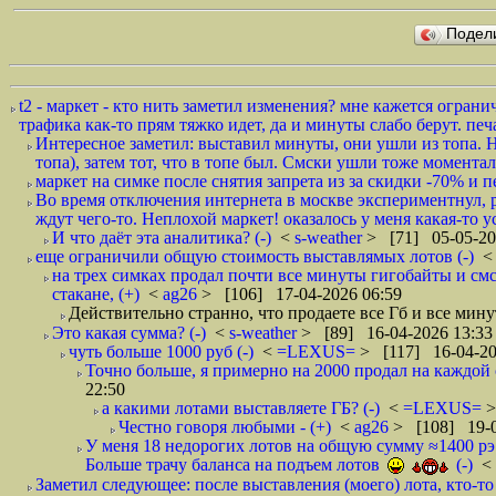
Подел
t2 - маркет - кто нить заметил изменения? мне кажется огра
трафика как-то прям тяжко идет, да и минуты слабо берут. печа
Интересное заметил: выставил минуты, они ушли из топа. Не
топа), затем тот, что в топе был. Смски ушли тоже моментал
маркет на симке после снятия запрета из за скидки -70% и 
Во время отключения интернета в москве экспериментнул, р
ждут чего-то. Неплохой маркет! оказалось у меня какая-то ус
И что даëт эта аналитика? (-)
<
s-weather
> [71] 05-05-20
еще ограничили общую стоимость выставлямых лотов (-)
на трех симках продал почти все минуты гигобайты и смс 2
стакане, (+)
<
ag26
> [106] 17-04-2026 06:59
Действительно странно, что продаете все Гб и все мин
Это какая сумма? (-)
<
s-weather
> [89] 16-04-2026 13:33
чуть больше 1000 руб (-)
<
=LEXUS=
> [117] 16-04-20
Точно больше, я примерно на 2000 продал на каждой с
22:50
а какими лотами выставляете ГБ? (-)
<
=LEXUS=
>
Честно говоря любыми - (+)
<
ag26
> [108] 19-0
У меня 18 недорогих лотов на общую сумму ≈1400 рэ
Больше трачу баланса на подъем лотов
(-)
<
Заметил следующее: после выставления (моего) лота, кто-то