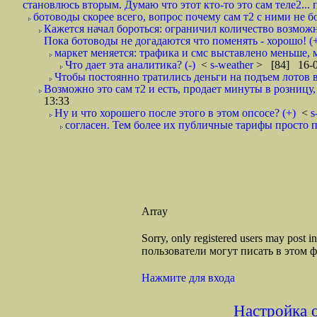
становлюсь вторым. Думаю что этот кто-то это сам теле2...
ботоводы скорее всего, вопрос почему сам т2 с ними не бор
Кажется начал бороться: ограничил количество возможн
Пока ботоводы не догадаются что поменять - хорошо! (
маркет меняется: трафика и смс выставлено меньше, м
Что дает эта аналитика? (-)
<
s-weather
> [84] 16-0
Чтобы постоянно тратились деньги на подъем лотов в 
Возможно это сам т2 и есть, продает минуты в розницу,
13:33
Ну и что хорошего после этого в этом опсосе? (+)
<
s
согласен. Тем более их публичные тарифы просто 
Array
Sorry, only registered users may post
пользователи могут писать в этом 
Нажмите для входа
Настройка 