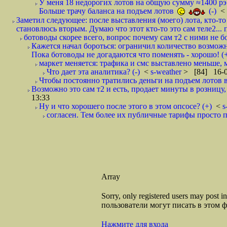
У меня 18 недорогих лотов на общую сумму ≈1400 рэ
Больше трачу баланса на подъем лотов
(-)
<
Заметил следующее: после выставления (моего) лота, кто-то
становлюсь вторым. Думаю что этот кто-то это сам теле2...
ботоводы скорее всего, вопрос почему сам т2 с ними не бор
Кажется начал бороться: ограничил количество возможн
Пока ботоводы не догадаются что поменять - хорошо! (
маркет меняется: трафика и смс выставлено меньше, м
Что дает эта аналитика? (-)
<
s-weather
> [84] 16-0
Чтобы постоянно тратились деньги на подъем лотов в 
Возможно это сам т2 и есть, продает минуты в розницу,
13:33
Ну и что хорошего после этого в этом опсосе? (+)
<
s
согласен. Тем более их публичные тарифы просто 
Array
Sorry, only registered users may post
пользователи могут писать в этом 
Нажмите для входа