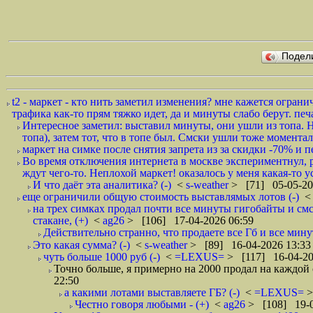
Подел
t2 - маркет - кто нить заметил изменения? мне кажется огра
трафика как-то прям тяжко идет, да и минуты слабо берут. печа
Интересное заметил: выставил минуты, они ушли из топа. Не
топа), затем тот, что в топе был. Смски ушли тоже моментал
маркет на симке после снятия запрета из за скидки -70% и 
Во время отключения интернета в москве экспериментнул, р
ждут чего-то. Неплохой маркет! оказалось у меня какая-то ус
И что даëт эта аналитика? (-)
<
s-weather
> [71] 05-05-20
еще ограничили общую стоимость выставлямых лотов (-)
на трех симках продал почти все минуты гигобайты и смс 2
стакане, (+)
<
ag26
> [106] 17-04-2026 06:59
Действительно странно, что продаете все Гб и все мин
Это какая сумма? (-)
<
s-weather
> [89] 16-04-2026 13:33
чуть больше 1000 руб (-)
<
=LEXUS=
> [117] 16-04-20
Точно больше, я примерно на 2000 продал на каждой с
22:50
а какими лотами выставляете ГБ? (-)
<
=LEXUS=
>
Честно говоря любыми - (+)
<
ag26
> [108] 19-0