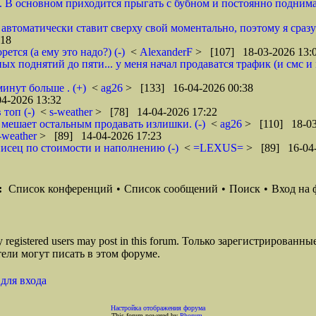
. В основном приходится прыгать с бубном и постоянно поднимат
 автоматически ставит сверху свой моментально, поэтому я сразу 
:18
ется (а ему это надо?) (-)
<
AlexanderF
> [107] 18-03-2026 13:
ых поднятий до пяти... у меня начал продаватся трафик (и смс и
инут больше . (+)
<
ag26
> [133] 16-04-2026 00:38
4-2026 13:32
топ (-)
<
s-weather
> [78] 14-04-2026 17:22
 мешает остальным продавать излишки. (-)
<
ag26
> [110] 18-03
-weather
> [89] 14-04-2026 17:23
писец по стоимости и наполнению (-)
<
=LEXUS=
> [89] 16-04-
:
Список конференций
•
Список сообщений
•
Поиск
•
Вход на 
ly registered users may post in this forum. Только зарегистрированны
ели могут писать в этом форуме.
для входа
Настройка отображения форума
This forum powered by
Phorum
.