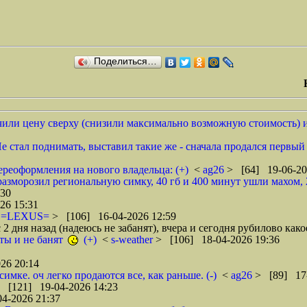
Поделиться…
ничили цену сверху (снизили максимально возможную стоимость) и
 стал поднимать, выставил такие же - сначала продался первый л
переоформления на нового владельца: (+)
<
ag26
> [64] 19-06-20
азморозил региональную симку, 40 гб и 400 минут ушли махом, 2
:30
26 15:31
<
=LEXUS=
> [106] 16-04-2026 12:59
 дня назад (надеюсь не забанят), вчера и сегодня рубилово какое
уты и не банят
(+)
<
s-weather
> [106] 18-04-2026 19:36
26 20:14
имке. оч легко продаются все, как раньше. (-)
<
ag26
> [89] 17-
 [121] 19-04-2026 14:23
4-2026 21:37