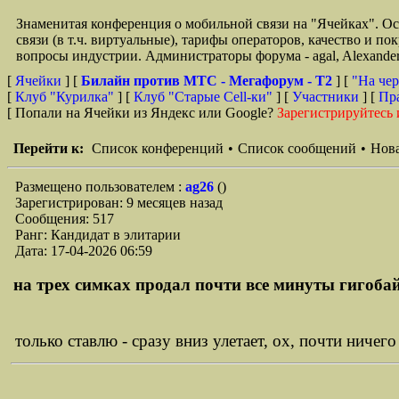
Знаменитая конференция о мобильной связи на "Ячейках". О
связи (в т.ч. виртуальные), тарифы операторов, качество и п
вопросы индустрии. Администраторы форума - agal, Alexande
[
Ячейки
] [
Билайн против МТС - Мегафорум - T2
]
[
"На чер
[
Клуб "Курилка"
] [
Клуб "Старые Сell-ки"
] [
Участники
] [
Пр
[ Попали на Ячейки из Яндекс или Google?
Зарегистрируйтесь 
Перейти к:
Список конференций
•
Список сообщений
•
Нова
Размещено пользователем :
ag26
()
Зарегистрирован: 9 месяцев назад
Сообщения: 517
Ранг: Кандидат в элитарии
Дата: 17-04-2026 06:59
на трех симках продал почти все минуты гигобайты
только ставлю - сразу вниз улетает, ох, почти ничег