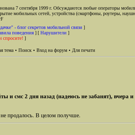
снована 7 сентября 1999 г. Обсуждаются любые операторы мобил
окрытие мобильных сетей, устройства (смартфоны, роутеры, наушн
rF
дачке" - блог секретов мобильной связи
]
авила поведения
] [
Нарушители
]
и спросите!
]
я тема
•
Поиск
•
Вход на форум
•
Для печати
 и смс 2 дня назад (надеюсь не забанят), вчера и 
о не продалось. В целом получше.