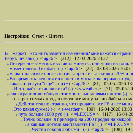
Настройки:
Ответ
•
Цитата
t2 - маркет - кто нить заметил изменения? мне кажется огра
берут. печаль (-)
<
ag26
> [312] 12-03-2026 23:27
Интересное заметил: выставил минуты, они ушли из топа. Не
моментально. Гигабайт (-)
<
ag26
> [22] 03-08-2026 16:07
маркет на симке после снятия запрета из за скидки -70% и 
Во время отключения интернета в москве экспериментнул, р
какая-то услуга "еще" - пр (+)
<
ag26
> [81] 05-05-2026 13
И что даëт эта аналитика? (-)
<
s-weather
> [71] 05-05-20
еще ограничили общую стоимость выставлямых лотов (-)
на трех симках продал почти все минуты гигобайты и смс 2
Действительно странно, что продаете все Гб и все мин
Это какая сумма? (-)
<
s-weather
> [89] 16-04-2026 13:33
чуть больше 1000 руб (-)
<
=LEXUS=
> [117] 16-04-20
Точно больше, я примерно на 2000 продал на каждой с
а какими лотами выставляете ГБ? (-)
<
=LEXUS=
>
Честно говоря любыми - (+)
<
ag26
> [108] 19-0