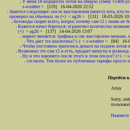
У меня 18 недорогих лотов на общую сумму ≈1400 рэ
s-weather
> [119] 16-04-2026 22:52
Заметил следующее: после выставления (моего) лота, кто-то
проверил на обычных ло (+)
<
ag26
> [131] 18-03-2026 10
ботоводы скорее всего, вопрос почему сам т2 с ними не бор
Кажется начал бороться: ограничил количество возможн
(+)
<
ag26
> [137] 14-04-2026 13:07
маркет меняется: трафика и смс выставлено меньше, м
Что дает эта аналитика? (-)
<
s-weather
> [84] 16-0
Чтобы постоянно тратились деньги на подъем лотов в 
Возможно это сам т2 и есть, продает минуты в розницу,
Ну и что хорошего после этого в этом опсосе? (+)
<
s
согласен. Тем более их публичные тарифы просто 
Перейти к
Array
Sorry, on
пользоват
Нажмите 