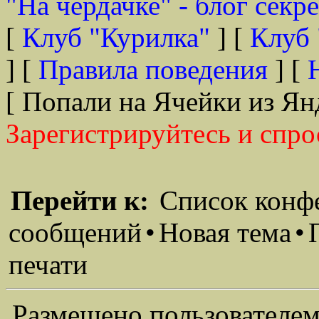
"На чердачке" - блог секр
[
Клуб "Курилка"
] [
Клуб 
] [
Правила поведения
] [
[ Попали на Ячейки из Ян
Зарегистрируйтесь и спро
Перейти к:
Список конф
сообщений
•
Новая тема
•
печати
Размещено пользователем