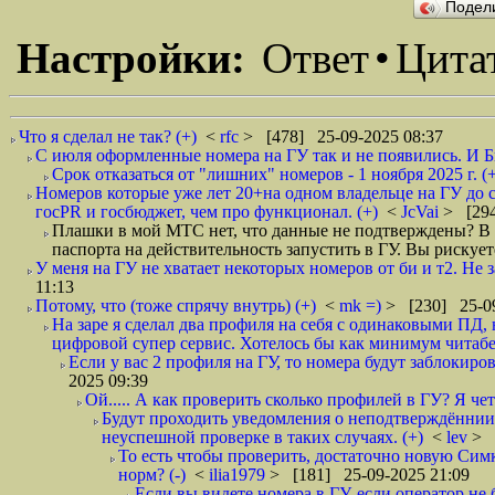
Подел
Настройки:
Ответ
•
Цита
Что я сделал не так? (+)
<
rfc
> [478] 25-09-2025 08:37
С июля оформленные номера на ГУ так и не появились. И Б
Срок отказаться от "лишних" номеров - 1 ноября 2025 г. (+
Номеров которые уже лет 20+на одном владельце на ГУ до с
госPR и госбюджет, чем про функционал. (+)
<
JcVai
> [294
Плашки в мой МТС нет, что данные не подтверждены? В
паспорта на действительность запустить в ГУ. Вы рискует
У меня на ГУ не хватает некоторых номеров от би и т2. Не з
11:13
Потому, что (тоже спрячу внутрь) (+)
<
mk =)
> [230] 25-09
На заре я сделал два профиля на себя с одинаковыми ПД, 
цифровой супер сервис. Хотелось бы как минимум читабе
Если у вас 2 профиля на ГУ, то номера будут заблокиро
2025 09:39
Ой..... А как проверить сколько профилей в ГУ? Я чет з
Будут проходить уведомления о неподтверждённии 
неуспешной проверке в таких случаях. (+)
<
lev
> 
То есть чтобы проверить, достаточно новую Симк
норм? (-)
<
ilia1979
> [181] 25-09-2025 21:09
Если вы видете номера в ГУ, если оператор н