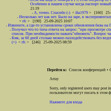
Особенно в нашем случае когда паспорт новы
21:19
А, точно. Спасибо (-)
<
ilia1979
> [160] 25-
Несколько лет как нет. Было на заре, в эксперимента
<
rfc
> [190] 25-09-2025 10:07
Извините, а где-то установлены сроки обновления базы на Г
Получил что-то типа ответа на запрос: "при просмотре с
список. При необходимости нажать"обновить". Вопрос ча
Кмк, за 60 дней столько можно назлодействовать без ведо
(+)
<
rfc
> [246] 25-09-2025 08:59
Перейти к:
Список конференций
•
Array
Sorry, only registered users may post
пользователи могут писать в этом 
Нажмите для входа