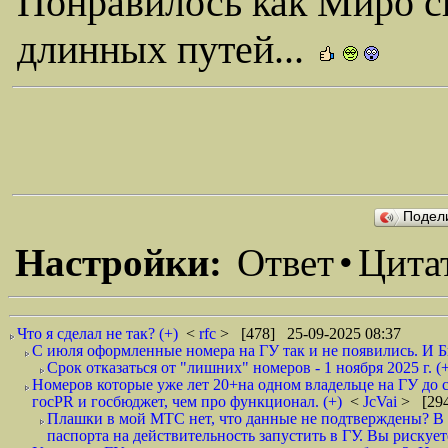
Понравилось как Миро ск
длинных путей...
Подел
Настройки:
Ответ
•
Цита
Что я сделал не так? (+)
<
rfc
> [478] 25-09-2025 08:37
С июля оформленные номера на ГУ так и не появились. И Б
Срок отказаться от "лишних" номеров - 1 ноября 2025 г. (+
Номеров которые уже лет 20+на одном владельце на ГУ до с
госPR и госбюджет, чем про функционал. (+)
<
JcVai
> [294
Плашки в мой МТС нет, что данные не подтверждены? В
паспорта на действительность запустить в ГУ. Вы рискует