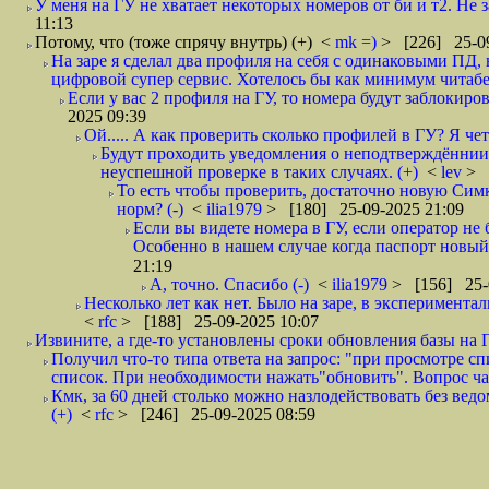
У меня на ГУ не хватает некоторых номеров от би и т2. Не з
11:13
Потому, что (тоже спрячу внутрь) (+)
<
mk =)
> [226] 25-09
На заре я сделал два профиля на себя с одинаковыми ПД, 
цифровой супер сервис. Хотелось бы как минимум читабе
Если у вас 2 профиля на ГУ, то номера будут заблокиро
2025 09:39
Ой..... А как проверить сколько профилей в ГУ? Я чет з
Будут проходить уведомления о неподтверждённии 
неуспешной проверке в таких случаях. (+)
<
lev
> 
То есть чтобы проверить, достаточно новую Симк
норм? (-)
<
ilia1979
> [180] 25-09-2025 21:09
Если вы видете номера в ГУ, если оператор н
Особенно в нашем случае когда паспорт новы
21:19
А, точно. Спасибо (-)
<
ilia1979
> [156] 25-
Несколько лет как нет. Было на заре, в эксперимента
<
rfc
> [188] 25-09-2025 10:07
Извините, а где-то установлены сроки обновления базы на Г
Получил что-то типа ответа на запрос: "при просмотре с
список. При необходимости нажать"обновить". Вопрос ча
Кмк, за 60 дней столько можно назлодействовать без ведо
(+)
<
rfc
> [246] 25-09-2025 08:59