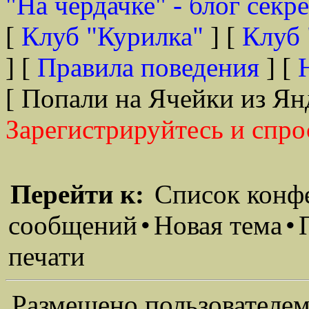
"На чердачке" - блог секр
[
Клуб "Курилка"
] [
Клуб 
] [
Правила поведения
] [
[ Попали на Ячейки из Ян
Зарегистрируйтесь и спро
Перейти к:
Список конф
сообщений
•
Новая тема
•
печати
Размещено пользователем