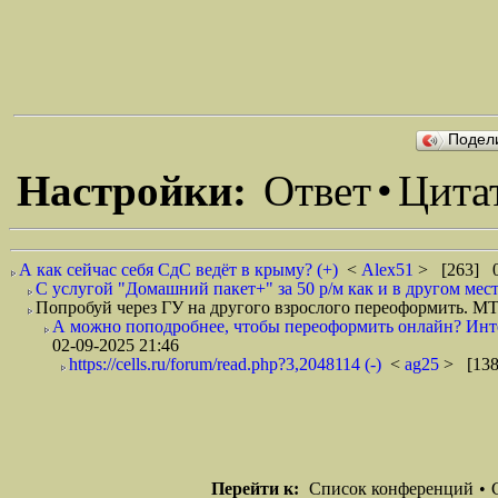
Подел
Настройки:
Ответ
•
Цита
А как сейчас себя СдС ведёт в крыму? (+)
<
Alex51
> [263] 0
С услугой "Домашний пакет+" за 50 р/м как и в другом мест
Попробуй через ГУ на другого взрослого переоформить. МТС
А можно поподробнее, чтобы переоформить онлайн? Интер
02-09-2025 21:46
https://cells.ru/forum/read.php?3,2048114 (-)
<
ag25
> [138
Перейти к:
Список конференций
•