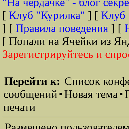
"На чердачке" - блог секр
[
Клуб "Курилка"
] [
Клуб 
] [
Правила поведения
] [
[ Попали на Ячейки из Ян
Зарегистрируйтесь и спро
Перейти к:
Список конф
сообщений
•
Новая тема
•
печати
Размещено пользователем