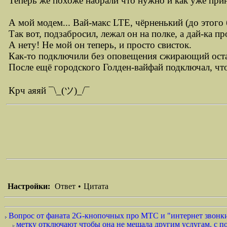
Теперь же похоже набрали что нужно и как уже при
А мой модем... Вай-макс LTE, чёрненький (до этого б
Так вот, подзабросил, лежал он на полке, а дай-ка пр
А нету! Не мой он теперь, и просто свисток.
Как-то подключили без оповещения сжирающий остат
После ещё городского Голден-вайфай подключал, что
Крч аяяй ¯\_(ツ)_/¯
Настройки:
Ответ
•
Цитата
Вопрос от фаната 2G-кнопочных про МТС и "интернет звонки 
метку отключают чтобы она не мешала другим услугам. с по