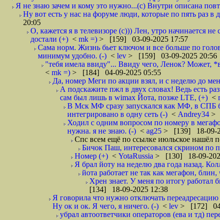
Я не знаю зачем и кому это нужно...(с) Внутри описана пов
Ну вот есть у нас на форуме люди, которые по пять раз в
20:05
О, кажется я в телевизоре (с))) Лен, утро начинается не с
достали (+)
<
mk =)
> [159] 03-09-2025 17:57
Сама норм. Жизнь бьет ключом и все больше по голове
минимум удобно. (-)
<
lev
> [159] 03-09-2025 20:56
"тебя имела ввиду"... Ввиду чего, Ленок? Может, *
<
mk =)
> [184] 04-09-2025 05:55
Да, номер Меги по акции взял, и с неделю до ме
А подскажите пжл в двух словах! Ведь есть р
сам был лишь в wimax Йота, позже LTE, (+)
<
В Мск МФ сразу запускался как МФ, в СПБ б
интегрировано в одну сеть (-)
<
Andrey34
> 
Ходил с одним вопросом по номеру в мегафон 
нужна. я не знаю. (-)
<
ag25
> [139] 18-09-2
Спс всем ещё по ссылке июльское нашёл по 
Бичок Паш, интересовался скрином по пр
Номер (+)
<
YotaRussia
> [130] 18-09-202
Я брал йоту на неделю два года назад. Колл
йота работает не так как мегафон, блин, ч
Хрен знает. У меня по итогу работал б
[134] 18-09-2025 12:38
Я говорила что нужно отключать переадресацию в
Ну ок и ок. Я чего, я ничего. (-)
<
lev
> [172] 04
убрал автоответчики операторов (ева и тд) пере