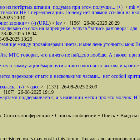
стаю из потёртых штанин, подумав при этом получше... (+)
<
mk =
стимости НЕТ переадресации. Почему нет прямой ссылки на вклю
-2025 20:10
рнет звонки=> (-)
(
URL
) <
lev
> [156] 26-08-2025 20:29
кладываю со слов на запрещенке: услуга "запись разговора" для 
28-08-2025 18:04
-08-2025 18:25
разнице между провайдерами инета, и мне лень уточнять: мож В
сайте МТС говорит, что ничего не найдено вообще. А также: пр
тетную коммутацию/маршрутизацию голосового вызова и крайне 
ется переходои от мтс и несколькими часами... нет особой крити
алась... (-)
<
qace
> [137] 26-08-2025 23:09
 [167] 26-08-2025 19:19
 смартами поддерживается, а в названии метки про это молчок. ИТ
:
Список конференций
•
Список сообщений
•
Поиск
•
Вход на 
ly registered users may post in this forum. Только зарегистрированны