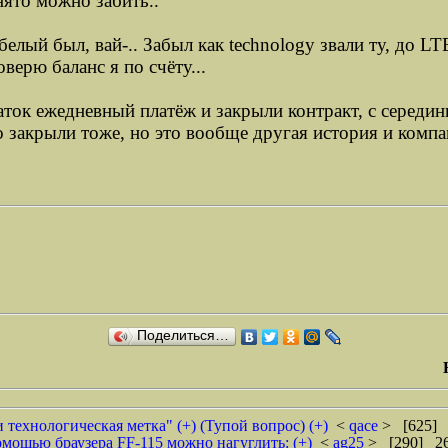
нято можно забить..
елый был, вай-.. Забыл как technology звали ту, до LTE
оверю баланс я по счёту...
ок ежедневный платёж и закрыли контракт, с середин
 закрыли тоже, но это вообще другая история и компа
Поделиться…
технологическая метка" (+) (Тупой вопрос) (+)
<
qace
> [625] 
мощью браузера FF-115 можно нагуглить: (+)
<
ag25
> [290] 26