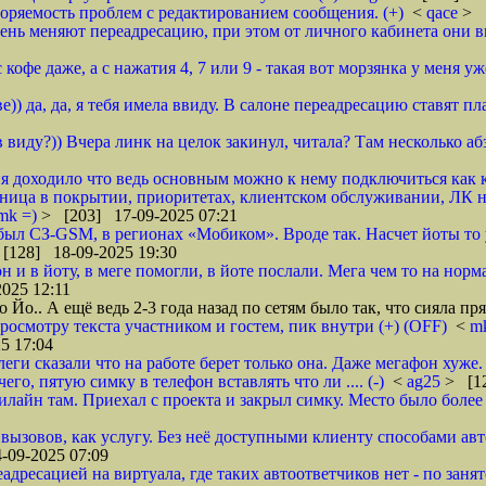
торяемость проблем с редактированием сообщения. (+)
<
qace
> 
 день меняют переадресацию, при этом от личного кабинета они в
 кофе даже, а с нажатия 4, 7 или 9 - такая вот морзянка у меня уже 
)) да, да, я тебя имела ввиду. В салоне переадресацию ставят пл
в виду?)) Вчера линк на целок закинул, читала? Там несколько а
ня доходило что ведь основным можно к нему подключиться как к
азница в покрытии, приоритетах, клиентском обслуживании, ЛК
mk =)
> [203] 17-09-2025 07:21
ыл СЗ-GSM, в регионах «Мобиком». Вроде так. Насчет йоты то 
[128] 18-09-2025 19:30
и в йоту, в меге помогли, в йоте послали. Мега чем то на нормал
025 12:11
Йо.. А ещё ведь 2-3 года назад по сетям было так, что сияла пр
осмотру текста участником и гостем, пик внутри (+) (OFF)
<
m
5 17:04
еги сказали что на работе берет только она. Даже мегафон хуже. 
его, пятую симку в телефон вставлять что ли .... (-)
<
ag25
> [12
илайн там. Приехал с проекта и закрыл симку. Место было более 
ызовов, как услугу. Без неё доступными клиенту способами авт
-09-2025 07:09
адресацией на виртуала, где таких автоответчиков нет - по занят