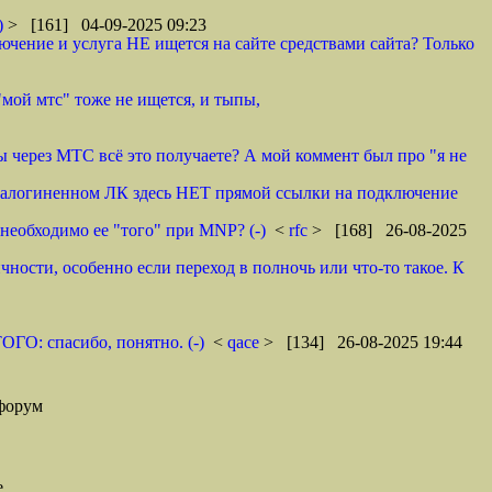
)
> [161] 04-09-2025 09:23
чение и услуга НЕ ищется на сайте средствами сайта? Только
"мой мтс" тоже не ищется, и тыпы,
ы через МТС всё это получаете? А мой коммент был про "я не
и залогиненном ЛК здесь НЕТ прямой ссылки на подключение
необходимо ее "того" при MNP? (-)
<
rfc
> [168] 26-08-2025
чности, особенно если переход в полночь или что-то такое. К
ОГО: спасибо, понятно. (-)
<
qace
> [134] 26-08-2025 19:44
форум
е