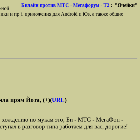
Билайн против МТС - Мегафорум - T2
: "Ячейки"
ьной
ики и пр.), приложения для Android и iOs, а также общие
яла прям Йота, (+)(
URL
)
бно хождению по мукам это, Би - МТС - МегаФон -
ступал в разговор типа работаем для вас, дорогие!