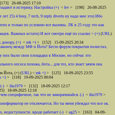
[173] 26-08-2025 17:10
падают в истерику. Настройка (+)
<
lev
> [198] 26-08-2025
лет 25) 4 busy, 7 nrch, 9 nrply diverts ну надо мне это) Ибо
атно и только по условию все вызовы. ЛК в 25 году это как
бзацев. Важных кстати) И вот смотри ещё по ссылке > (+)
(
URL
)
 донору, (+)
<
mk =)
> [152] 15-09-2025 20:34
 наконец между МФ и Йота? Бегло форум покрытия полистал,
у них были свои площадки в Москве, но сейчас это
ьного опсоса похожа, йота... для тех, кто знает зачем она
ям Йота, (+)
(
URL
) <
mk =)
> [125] 18-09-2025 23:55
k =)
> [118] 19-09-2025 00:04
(-)
<
ilia1979
> [132] 18-09-2025 12:17
5] 18-09-2025 12:18
чем специфичное, так что не заморачивайся. (-)
<
ilia1979
>
оинформатор не отключается. Но ты меня убеждал что все ок.
о, недоступности. вроде работает (-)
<
ag25
> [163] 04-09-