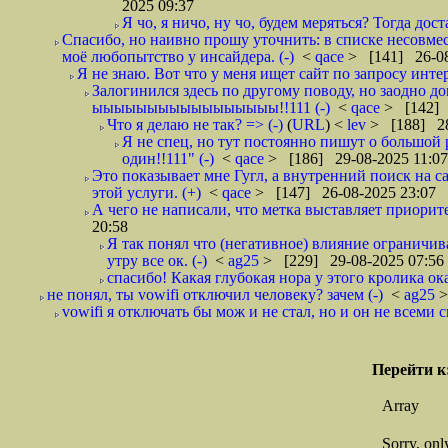
2025 09:37
Я чо, я ничо, ну чо, будем меряться? Тогда до
Спасибо, но наивно прошу уточнить: в списке несовме
моё любопытство у инсайдера. (-)
<
qace
> [141] 26-08
Я не знаю. Вот что у меня ищет сайт по запросу инте
Залогинился здесь по другому поводу, но заодно до
ыыыыыыыыыыыыыыыыы!!111 (-)
<
qace
> [142] 
Что я делаю не так? => (-)
(
URL
) <
lev
> [188] 28
Я не спец, но тут постоянно пишут о большой 
один!!111" (-)
<
qace
> [186] 29-08-2025 11:07
Это показывает мне Гугл, а внутренний поиск на 
этой услуги. (+)
<
qace
> [147] 26-08-2025 23:07
А чего не написали, что метка выставляет приори
20:58
Я так понял что (негативное) влияние ограничива
утру все ок. (-)
<
ag25
> [229] 29-08-2025 07:56
спасибо! Какая глубокая нора у этого кролика оказ
не понял, ты vowifi отключил человеку? зачем (-)
<
ag25
>
vowifi я отключать бы мож и не стал, но и он не всеми
Перейти к
Array
Sorry, on