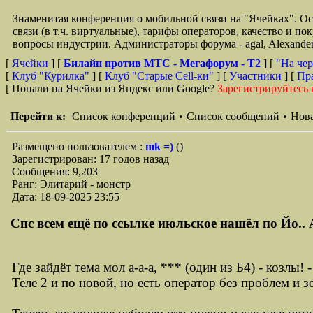
Знаменитая конференция о мобильной связи на "Ячейках". О
связи (в т.ч. виртуальные), тарифы операторов, качество и п
вопросы индустрии. Администраторы форума - agal, Alexande
[
Ячейки
] [
Билайн против МТС - Мегафорум - T2
]
[
"На чер
[
Клуб "Курилка"
] [
Клуб "Старые Сell-ки"
] [
Участники
] [
Пр
[ Попали на Ячейки из Яндекс или Google?
Зарегистрируйтесь 
Перейти к:
Список конференций
•
Список сообщений
•
Нова
Размещено пользователем :
mk =)
()
Зарегистрирован: 17 годов назад
Сообщения: 9,203
Ранг: Элитарий - монстр
Дата: 18-09-2025 23:55
Спс всем ещё по ссылке июльское нашёл по Йо.. А
Где зайдёт тема мол а-а-а, *** (один из Б4) - козл
Теле 2 и по новой, но есть оператор без проблем и з