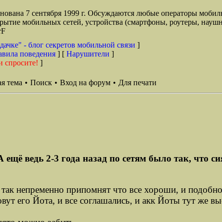
снована 7 сентября 1999 г. Обсуждаются любые операторы мобил
окрытие мобильных сетей, устройства (смартфоны, роутеры, наушн
rF
дачке" - блог секретов мобильной связи
]
авила поведения
] [
Нарушители
]
и спросите!
]
я тема
•
Поиск
•
Вход на форум
•
Для печати
 ещё ведь 2-3 года назад по сетям было так, что си
ы! - так непременно припомнят что все хороши, и подо
овут его Йота, и все соглашались, и акк Йоты тут же вы